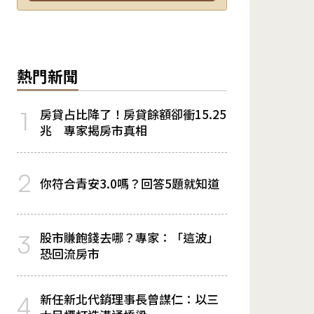
熱門新聞
房貸占比降了！房貸餘額卻衝15.25
1
兆 專家揭房市真相
2
你符合青安3.0嗎？回答5題就知道
股市賺飽錢去哪？專家：「這波」
3
恐回流房市
新任新北代銷理事長曾謀仁：以三
4