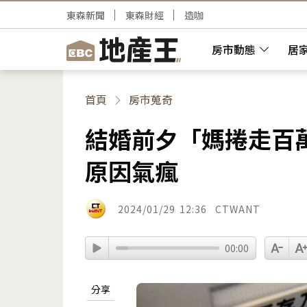
東森新聞
東森財經
造咖
房市動態
居
首頁
房市蒐奇
結婚前夕「媽捲走百
原因氣瘋
2024/01/29
12:36
CTWANT
00:00
分享