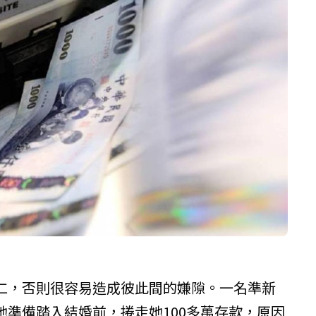
仁，否則很容易造成彼此間的嫌隙。一名準新
她準備踏入結婚前，捲走她100多萬存款，原因