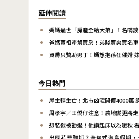
延伸閱讀
媽媽過世「房產全給大弟」！名嘴談
爸媽賣祖產幫買房！弟賤賣爽買名車
買房只贊助男丁！媽想抱孫狂催婚 
今日熱門
屋主輕生亡！北市凶宅開價4000萬
周孝宇／田僑仔注意！農地變更將走
想裝還被勸退！他讚起床以為暖秋 
出國花費難抓？全包式海島假期，