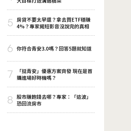
大目標打造溝通橋梁
房貸不要太早還？拿去買ETF穩賺
5
4%？專家揭短影音沒說完的真相
6
你符合青安3.0嗎？回答5題就知道
「挺青安」優惠方案齊發 現在是首
7
購進場好時機嗎？
股市賺飽錢去哪？專家：「這波」
8
恐回流房市