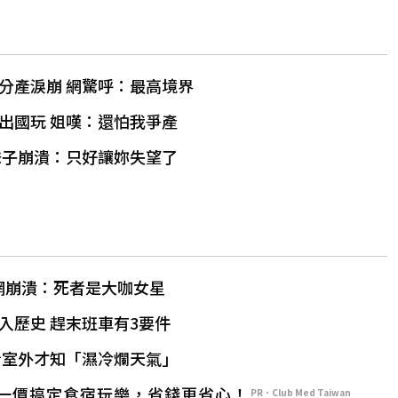
分產淚崩 網驚呼：最高境界
出國玩 姐嘆：還怕我爭產
妹子崩潰：只好讓妳失望了
 網崩潰：死者是大咖女星
入歷史 趕末班車有3要件
看室外才知「濕冷爛天氣」
一價搞定食宿玩樂，省錢更省心！
PR．Club Med Taiwan