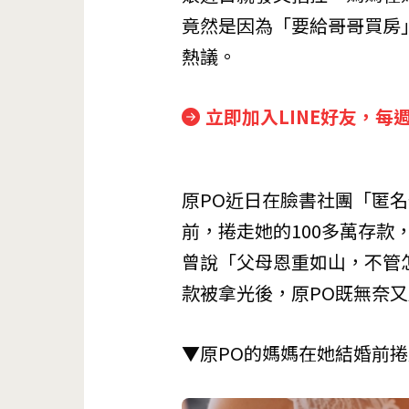
竟然是因為「要給哥哥買房
熱議。
立即加入LINE好友，每
原PO近日在臉書社團「匿
前，捲走她的100多萬存
曾說「父母恩重如山，不管
款被拿光後，原PO既無奈
▼原PO的媽媽在她結婚前捲走