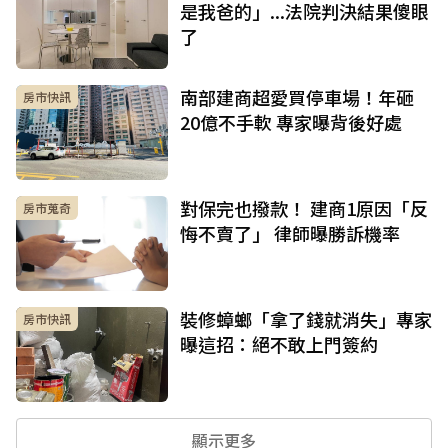
是我爸的」...法院判決結果傻眼
了
南部建商超愛買停車場！年砸
房市快訊
20億不手軟 專家曝背後好處
對保完也撥款！ 建商1原因「反
房市蒐奇
悔不賣了」 律師曝勝訴機率
裝修蟑螂「拿了錢就消失」專家
房市快訊
曝這招：絕不敢上門簽約
顯示更多