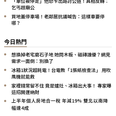
「車位被停走」他怒卡出路討公道！真相反轉：
乞丐趕廟公
買地蓋停車場！老鄰居抗議喊告：這樣車要停
哪？
今日熱門
想換掉老宅磨石子地 她問木板、磁磚誰優？網見
需求一面倒：別換了
冰箱1狀況超耗電！台電教「1張紙檢查法」 用吹
風機就能救
家裡錢常留不住 竟是爐灶、冰箱出大事！ 專家曝
這招開運納財
上半年個人房地合一稅 年減19% 雙北以南降
幅達4成