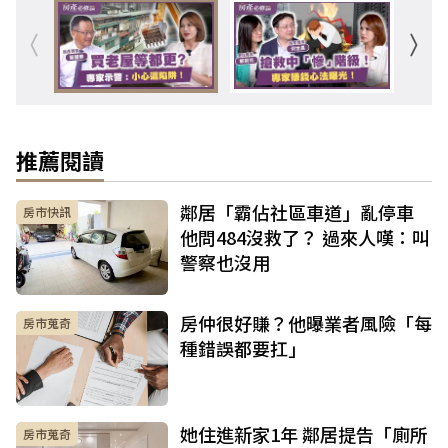
推薦閱讀
鄰居「霸佔社區車道」亂停車
房市快訊
他問484沒救了？ 過來人嘆：叫
警察也沒用
房仲很好賺？他曝業者風險「每
房市蒐奇
種錯誤都要扛」
她住進新家1年 鄰居提告「廁所
房市蒐奇