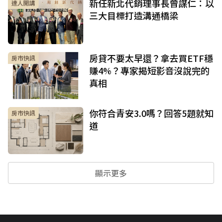
新任新北代銷理事長曾謀仁：以
達人開講
三大目標打造溝通橋梁
房貸不要太早還？拿去買ETF穩
房市快訊
賺4%？專家揭短影音沒說完的
真相
你符合青安3.0嗎？回答5題就知
房市快訊
道
顯示更多