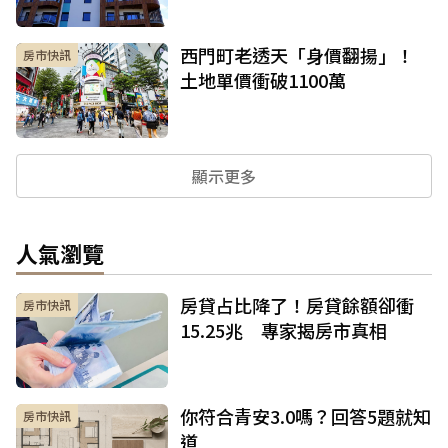
西門町老透天「身價翻揚」！
房市快訊
土地單價衝破1100萬
顯示更多
人氣瀏覽
房貸占比降了！房貸餘額卻衝
房市快訊
15.25兆 專家揭房市真相
你符合青安3.0嗎？回答5題就知
房市快訊
道