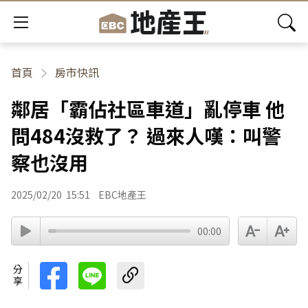
首頁
房市快訊
鄰居「霸佔社區車道」亂停車 他
問484沒救了？ 過來人嘆：叫警
察也沒用
2025/02/20
15:51
EBC地產王
00:00
分享