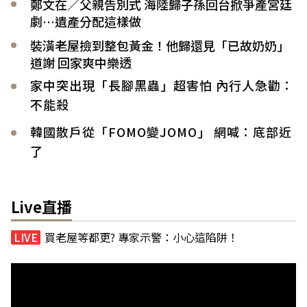
鄭文在／父親告別式 海陸歸子孫回台掀爭產宮廷
劇…遺產分配這樣做
裝潢老屋撿到整包黃金！他歸還見「已故奶奶」
道謝 回家爽中樂透
家中突出現「長腳黑蟲」超害怕 內行人急勸：
不能殺
韓國散戶從「FOMO變JOMO」 網喊：底部近
了
Live直播
買老屋等都更? 專家示警：小心這陷阱！