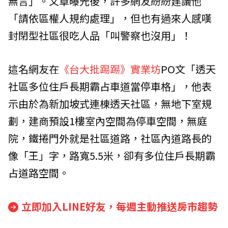
無言」。文章曝光後，許多網友紛紛建議他
「請依區權人規約處理」，但也有過來人感嘆
封閉型社區很吃人品「叫警察也沒用」！
這名網友在
《台大批踢踢》實業坊
PO文「透天
社區多位住戶長期霸占車道當停車格」，他表
示由於為新加坡式連棟透天社區，無地下室規
劃，建商預設1樓室內空間為停車空間，無庭
院，鐵捲門外就是社區道路，社區內道路長的
像「王」字，路寬5.5米，卻有多位住戶長期霸
占道路空間。
立即加入LINE好友，每週主動推送房市趨勢