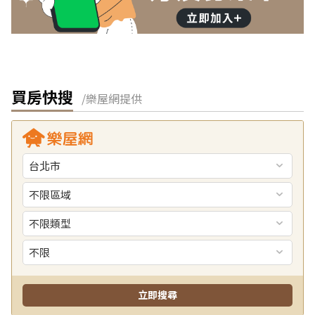
買房快搜
/樂屋網提供