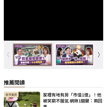
推薦閱讀
家裡有地有房「市值1億」！他
房市蒐奇
被笑窮不服氣 網揪1關鍵：兩回
事