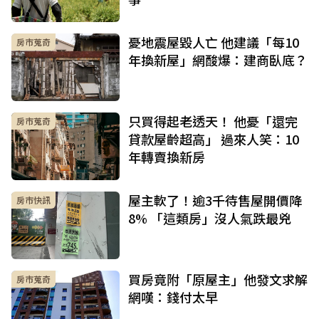
憂地震屋毀人亡 他建議「每10
房市蒐奇
年換新屋」網酸爆：建商臥底？
只買得起老透天！ 他憂「還完
房市蒐奇
貸款屋齡超高」 過來人笑：10
年轉賣換新房
屋主軟了！逾3千待售屋開價降
房市快訊
8% 「這類房」沒人氣跌最兇
買房竟附「原屋主」他發文求解
房市蒐奇
網嘆：錢付太早