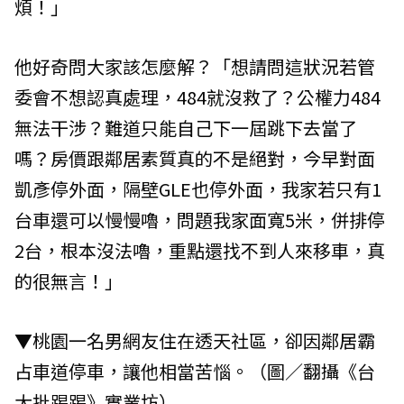
煩！」
他好奇問大家該怎麼解？「想請問這狀況若管
委會不想認真處理，484就沒救了？公權力484
無法干涉？難道只能自己下一屆跳下去當了
嗎？房價跟鄰居素質真的不是絕對，今早對面
凱彥停外面，隔壁GLE也停外面，我家若只有1
台車還可以慢慢嚕，問題我家面寬5米，併排停
2台，根本沒法嚕，重點還找不到人來移車，真
的很無言！」
▼桃園一名男網友住在透天社區，卻因鄰居霸
占車道停車，讓他相當苦惱。（圖／翻攝《台
大批踢踢》實業坊）