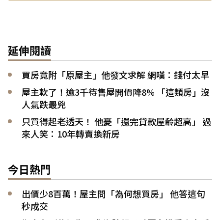
延伸閱讀
買房竟附「原屋主」他發文求解 網嘆：錢付太早
屋主軟了！逾3千待售屋開價降8% 「這類房」沒
人氣跌最兇
只買得起老透天！ 他憂「還完貸款屋齡超高」 過
來人笑：10年轉賣換新房
今日熱門
出價少8百萬！屋主問「為何想買房」 他答這句
秒成交