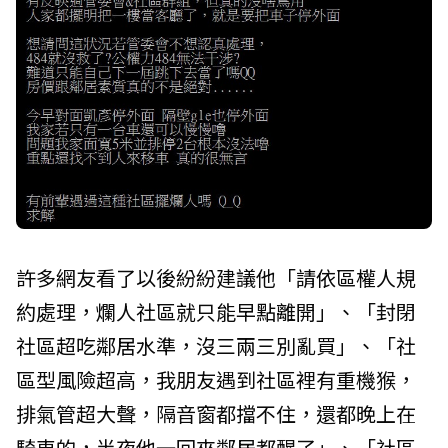
許多網友看了以後紛紛建議他「請依區權人規
約處理，爛人社區就只能早點離開」、「封閉
社區超吃鄰居水準，沒三兩三別亂買」、「社
區型風險超高，我朋友遇到社區裡有重機猴，
排氣管超大聲，隔音窗都擋不住，還都晚上在
騎車的，半夜他一回來鄰居都醒了」、「社區