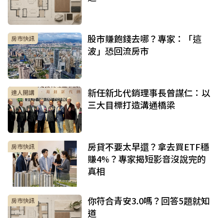
股市賺飽錢去哪？專家：「這
房市快訊
波」恐回流房市
新任新北代銷理事長曾謀仁：以
達人開講
三大目標打造溝通橋梁
房貸不要太早還？拿去買ETF穩
房市快訊
賺4%？專家揭短影音沒說完的
真相
你符合青安3.0嗎？回答5題就知
房市快訊
道