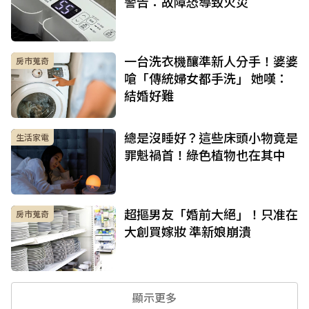
警告：故障恐導致火災
一台洗衣機釀準新人分手！婆婆
房市蒐奇
嗆「傳統婦女都手洗」 她嘆：
結婚好難
總是沒睡好？這些床頭小物竟是
生活家電
罪魁禍首！綠色植物也在其中
超摳男友「婚前大絕」！只准在
房市蒐奇
大創買嫁妝 準新娘崩潰
顯示更多