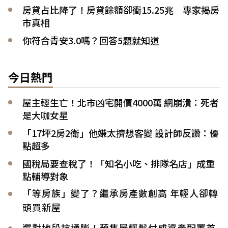
房貸占比降了！房貸餘額卻衝15.25兆 專家揭房
市真相
你符合青安3.0嗎？回答5題就知道
今日熱門
屋主輕生亡！北市凶宅開價4000萬 網崩潰：死者
是大咖女星
「17坪2房2衛」他嫌太擠想客變 設計師反讚：優
點超多
國稅局要查稅了！「知名小吃、排隊名店」成重
點輔導對象
「等房族」變了？繼承房產數創高 年輕人卻轉
頭買新屋
選對地段抗通膨！預售屋輕鬆付成資產配置首