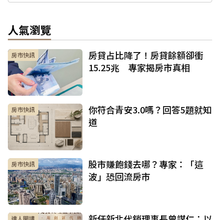
人氣瀏覽
房貸占比降了！房貸餘額卻衝
房市快訊
15.25兆 專家揭房市真相
你符合青安3.0嗎？回答5題就知
房市快訊
道
股市賺飽錢去哪？專家：「這
房市快訊
波」恐回流房市
新任新北代銷理事長曾謀仁：以
達人開講