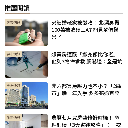
推薦閱讀
弟結婚老家被徵收！ 北漂男帶
房市快訊
100萬被迫硬上A7 網見單價驚
呆了
想買房遭酸「繳完都比你老」
房市快訊
他列3物件求救 網嚇退：全是坑
非六都買房壓力也不小？「2縣
房市快訊
市」晚一年入手 要多花逾百萬
農曆七月買房裝修好時機！ 命
房市快訊
理師曝「3大省錢攻略」：一次