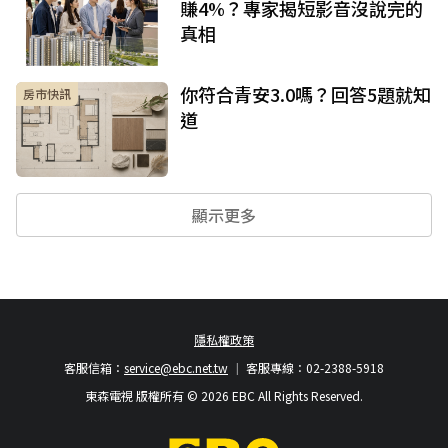
賺4%？專家揭短影音沒說完的
真相
你符合青安3.0嗎？回答5題就知
房市快訊
道
顯示更多
隱私權政策
客服信箱：
service@ebc.net.tw
客服專線：02-2388-5918
東森電視 版權所有 © 2026 EBC All Rights Reserved.