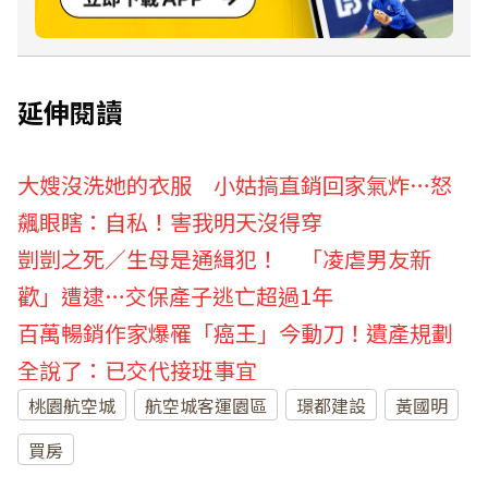
延伸閱讀
大嫂沒洗她的衣服 小姑搞直銷回家氣炸…怒
飆眼瞎：自私！害我明天沒得穿
剴剴之死／生母是通緝犯！ 「凌虐男友新
歡」遭逮…交保產子逃亡超過1年
百萬暢銷作家爆罹「癌王」今動刀！遺產規劃
全說了：已交代接班事宜
桃園航空城
航空城客運園區
璟都建設
黃國明
買房