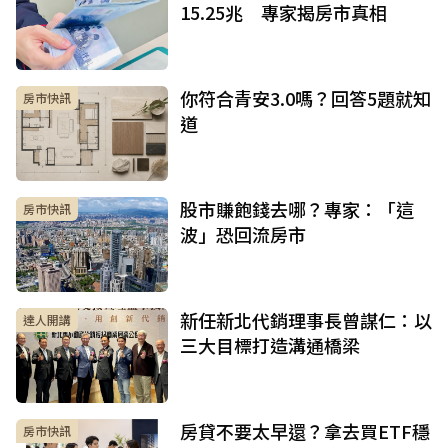
15.25兆 專家揭房市真相
你符合青安3.0嗎？回答5題就知
房市快訊
道
股市賺飽錢去哪？專家：「這
房市快訊
波」恐回流房市
新任新北代銷理事長曾謀仁：以
達人開講
三大目標打造溝通橋梁
房貸不要太早還？拿去買ETF穩
房市快訊