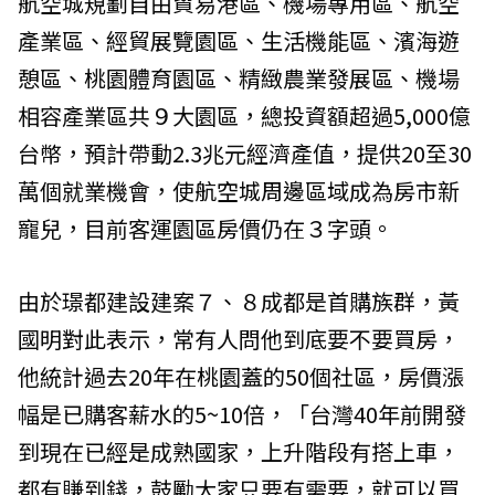
航空城規劃自由貿易港區、機場專用區、航空
產業區、經貿展覽園區、生活機能區、濱海遊
憩區、桃園體育園區、精緻農業發展區、機場
相容產業區共９大園區，總投資額超過5,000億
台幣，預計帶動2.3兆元經濟產值，提供20至30
萬個就業機會，使航空城周邊區域成為房市新
寵兒，目前客運園區房價仍在３字頭。
由於璟都建設建案７、８成都是首購族群，黃
國明對此表示，常有人問他到底要不要買房，
他統計過去20年在桃園蓋的50個社區，房價漲
幅是已購客薪水的5~10倍，「台灣40年前開發
到現在已經是成熟國家，上升階段有搭上車，
都有賺到錢，鼓勵大家只要有需要，就可以買