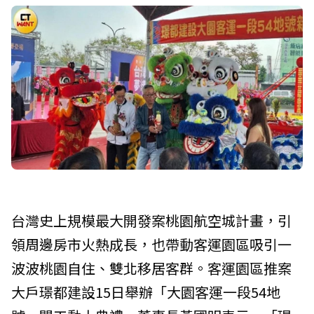
台灣史上規模最大開發案桃園航空城計畫，引
領周邊房市火熱成長，也帶動客運園區吸引一
波波桃園自住、雙北移居客群。客運園區推案
大戶璟都建設15日舉辦「大園客運一段54地