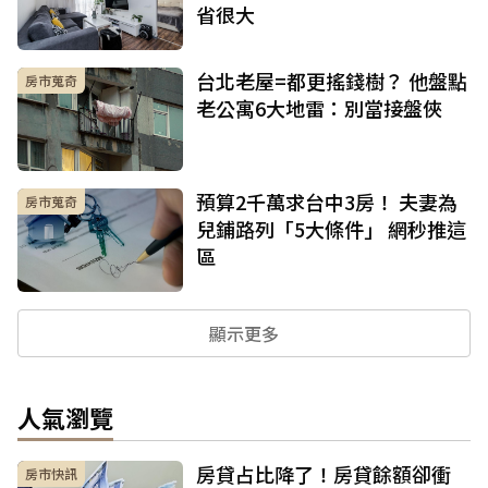
省很大
台北老屋=都更搖錢樹？ 他盤點
房市蒐奇
老公寓6大地雷：別當接盤俠
預算2千萬求台中3房！ 夫妻為
房市蒐奇
兒鋪路列「5大條件」 網秒推這
區
顯示更多
人氣瀏覽
房貸占比降了！房貸餘額卻衝
房市快訊