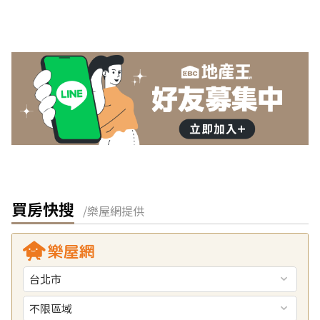
買房快搜
/樂屋網提供