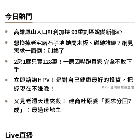
今日熱門
高雄鳳山人口紅利加持 93重劃區蛻變新都心
想換掉老宅磨石子地 她問木板、磁磚誰優？網見
需求一面倒：別換了
2房1廳只賣228萬！一原因嚇跑買家 完全不敢下
手
立即諮詢HPV！是對自己健康最好的投資，把
握現在不嫌晚！
PR．台灣癌症基金會
又見老透天遭夾殺！ 建商吐原委「要求分回7
成」：最過份地主
Live直播