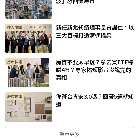
波」恐回流房市
新任新北代銷理事長曾謀仁：以
達人開講
三大目標打造溝通橋梁
房貸不要太早還？拿去買ETF穩
房市快訊
賺4%？專家揭短影音沒說完的
真相
你符合青安3.0嗎？回答5題就知
房市快訊
道
顯示更多