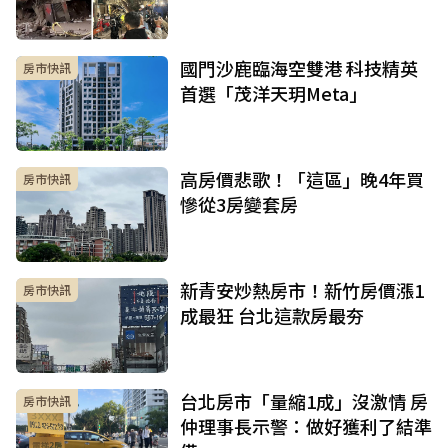
國門沙鹿臨海空雙港 科技精英
房市快訊
首選「茂洋天玥Meta」
高房價悲歌！「這區」晚4年買
房市快訊
慘從3房變套房
新青安炒熱房市！新竹房價漲1
房市快訊
成最狂 台北這款房最夯
台北房市「量縮1成」沒激情 房
房市快訊
仲理事長示警：做好獲利了結準