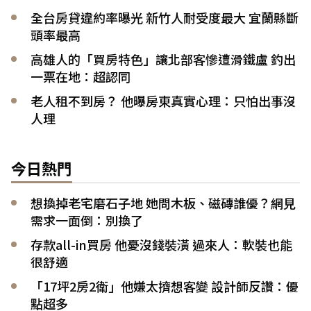
全台房貸違約率曝光 新竹人耐受度最大 宜蘭縣斷
頭率最高
高雄人的「買房特色」讓北部客慘遭滑鐵盧 釣出
一票在地：超認同
老人租不到房？ 他曝房東真實心理：只怕出事沒
人理
今日熱門
想換掉老宅磨石子地 她問木板、磁磚誰優？網見
需求一面倒：別換了
存款all-in買房 他憂沒錢裝潢 過來人：軟裝也能
很舒適
「17坪2房2衛」他嫌太擠想客變 設計師反讚：優
點超多