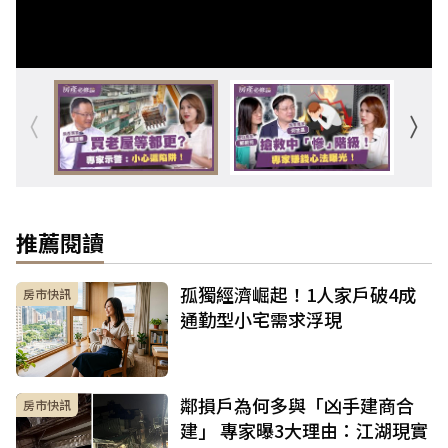
推薦閱讀
孤獨經濟崛起！1人家戶破4成
房市快訊
通勤型小宅需求浮現
鄰損戶為何多與「凶手建商合
房市快訊
建」 專家曝3大理由：江湖現實