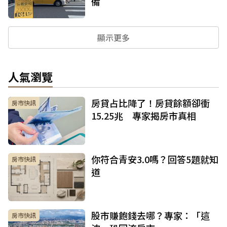
備
顯示更多
人氣瀏覽
房貸占比降了！房貸餘額卻衝
房市快訊
15.25兆 專家揭房市真相
你符合青安3.0嗎？回答5題就知
房市快訊
道
股市賺飽錢去哪？專家：「這
房市快訊