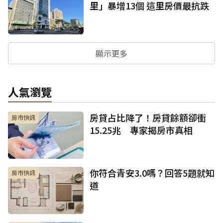
里」暴增13個 這里房價最抗跌
顯示更多
人氣瀏覽
房貸占比降了！房貸餘額卻衝
房市快訊
15.25兆 專家揭房市真相
你符合青安3.0嗎？回答5題就知
房市快訊
道