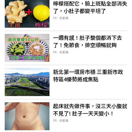
檸檬搭配它，臉上斑點全部消失
了，小肚子都變平坦了
PR．新素簡
一週有感！肚子整個都消下去
了！免節食，排空順暢就夠
PR．新素簡
新北第一環房市穩 三重新市政
特區4優勢將成焦點
起床就先做件事，沒三天小腹就
不見了! 肚子一天天變小！
PR．新素簡