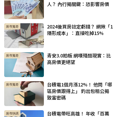
人？ 內行揭關鍵：恐影響房價
2024後買房註定虧錢？ 網揪「1
房市蒐奇
隱形成本」：直接吃掉15%
青安3.0拍板 網嘆殘酷現實：比
房市蒐奇
高房價更絕望
台積電1個月漲12%！ 他問「哪
房市蒐奇
區房價跟得上」 釣出包租公揭
致富密碼
台積電帶旺高雄！ 年收「百萬
房市快訊