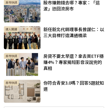
股市賺飽錢去哪？專家：「這
房市快訊
波」恐回流房市
新任新北代銷理事長曾謀仁：以
達人開講
三大目標打造溝通橋梁
房貸不要太早還？拿去買ETF穩
房市快訊
賺4%？專家揭短影音沒說完的
真相
你符合青安3.0嗎？回答5題就知
房市快訊
道