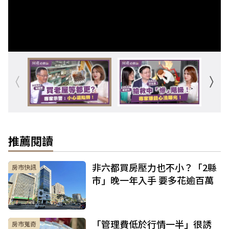
推薦閱讀
非六都買房壓力也不小？「2縣
房市快訊
市」晚一年入手 要多花逾百萬
「管理費低於行情一半」很誘
房市蒐奇