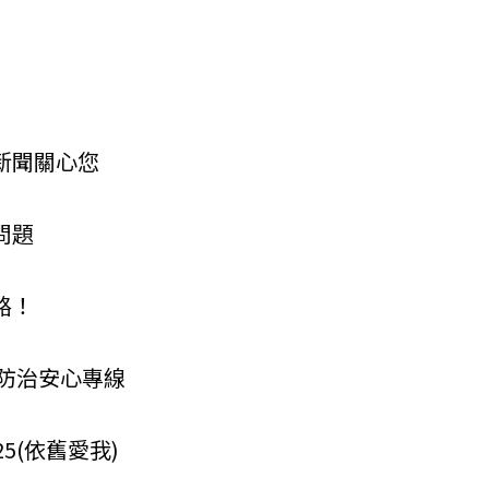
新聞關心您
問題
路！
殺防治安心專線
5(依舊愛我)