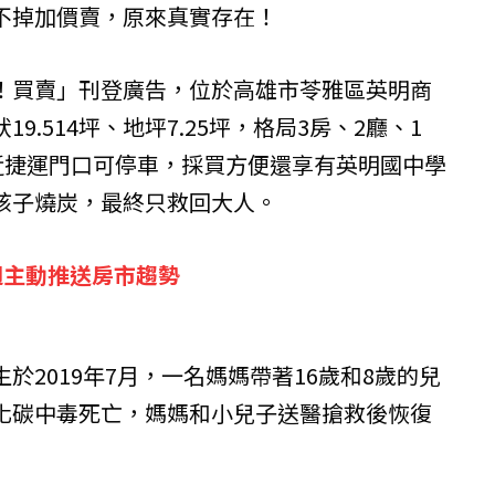
不掉加價賣，原來真實存在！
！買賣」刊登廣告，位於高雄市苓雅區英明商
9.514坪、地坪7.25坪，格局3房、2廳、1
鄰近捷運門口可停車，採買方便還享有英明國中學
孩子燒炭，最終只救回大人。
週主動推送房市趨勢
於2019年7月，一名媽媽帶著16歲和8歲的兒
化碳中毒死亡，媽媽和小兒子送醫搶救後恢復