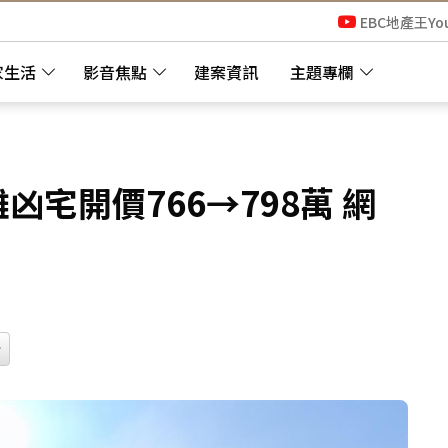
EBC地產王Yo
家生活
影音焦點
建案資訊
主題專欄
凶宅開價766→798萬 網