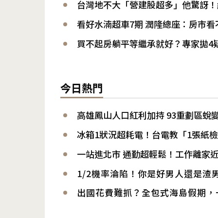
台灣地不大「營建股超多」他驚訝！
看好水湳超車7期 潤隆總座：房市看
買不起房躺平等繼承就好？專家拋4
今日熱門
高雄鳳山人口紅利加持 93重劃區蛻
冰箱1狀況超耗電！台電教「1張紙檢
一站進北市 通勤超輕鬆！工作離家
1/2機率淪陷！你是好男人還是渣
出國花費難抓？全包式海島假期，