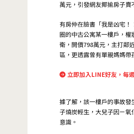
萬元，引發網友揶揄房子賣
有房仲在臉書「我是凶宅！
圈的中古公寓某一樓戶，權狀1
衛，開價798萬元，主打
區，更透露曾有單親媽媽帶
立即加入LINE好友，每
據了解，該一樓戶的事故發生
子燒炭輕生，大兒子因ㄧ氧
意識。