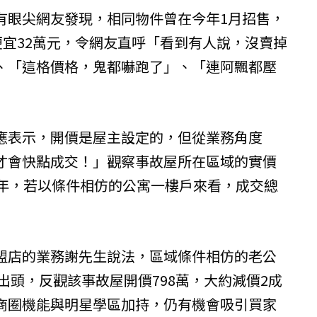
有眼尖網友發現，相同物件曾在今年1月招售，
便宜32萬元，令網友直呼「看到有人說，沒賣掉
、「這格價格，鬼都嚇跑了」、「連阿飄都壓
應表示，開價是屋主設定的，但從業務角度
才會快點成交！」觀察事故屋所在區域的實價
0年，若以條件相仿的公寓一樓戶來看，成交總
盟店的業務謝先生說法，區域條件相仿的老公
元出頭，反觀該事故屋開價798萬，大約減價2成
商圈機能與明星學區加持，仍有機會吸引買家