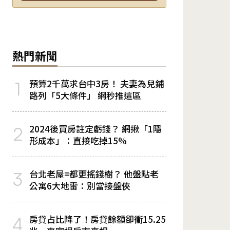
熱門新聞
預算2千萬求台中3房！ 夫妻為兒鋪
1
路列「5大條件」 網秒推這區
2024後買房註定虧錢？ 網揪「1隱
2
形成本」：直接吃掉15%
台北老屋=都更搖錢樹？ 他盤點老
3
公寓6大地雷：別當接盤俠
房貸占比降了！房貸餘額卻衝15.25
4