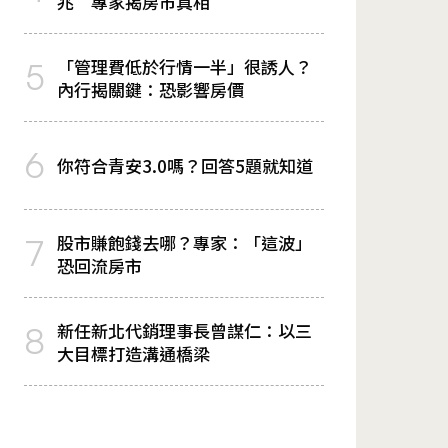
兆 專家揭房市真相
「管理費低於行情一半」很誘人？
5
內行揭關鍵：恐影響房價
6
你符合青安3.0嗎？回答5題就知道
股市賺飽錢去哪？專家：「這波」
7
恐回流房市
新任新北代銷理事長曾謀仁：以三
8
大目標打造溝通橋梁