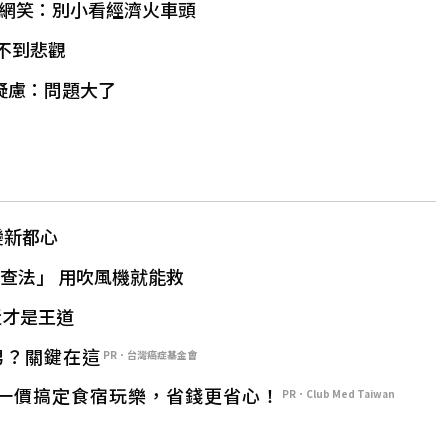
網笑：別小看經濟火車頭
不到悲觀
疑慮：問題大了
變新都心
查法」 用吹風機就能救
近才是王道
男？關鍵在這
PR．台灣癌症基金會
一價搞定食宿玩樂，省錢更省心！
PR．Club Med Taiwan