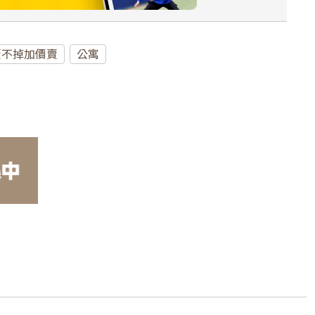
賣不掉加價賣
公寓