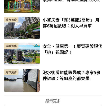
小資夫妻「薪5萬擁2間房」 月
房市蒐奇
存6萬招數曝：別太早買車
安全、健康第一！慶賀建設現代
建案追焦
「桃」花源記！
泡水後房價能跌幾成？專家5事
房市蒐奇
件認證：等價崩的都哭暈
顯示更多