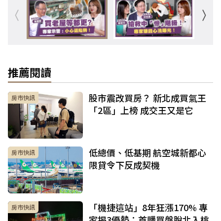
推薦閱讀
股市震改買房？ 新北成買氣王
房市快訊
「2區」上榜 成交王又是它
低總價、低基期 航空城新都心
房市快訊
限貸令下反成契機
「機捷這站」8年狂漲170% 專
房市快訊
家揭3優勢：首購買盤脫北入桃