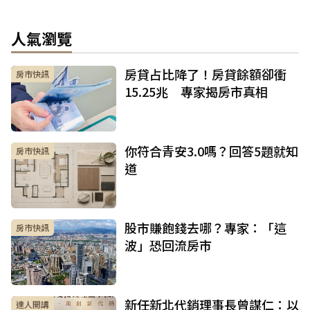
人氣瀏覽
房貸占比降了！房貸餘額卻衝
房市快訊
15.25兆 專家揭房市真相
你符合青安3.0嗎？回答5題就知
房市快訊
道
股市賺飽錢去哪？專家：「這
房市快訊
波」恐回流房市
新任新北代銷理事長曾謀仁：以
達人開講