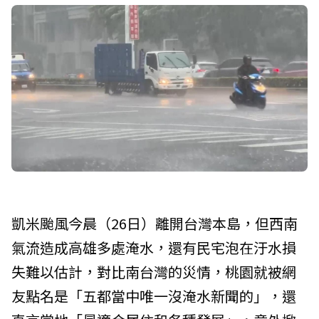
凱米颱風今晨（26日）離開台灣本島，但西南
氣流造成高雄多處淹水，還有民宅泡在汙水損
失難以估計，對比南台灣的災情，桃園就被網
友點名是「五都當中唯一沒淹水新聞的」，還