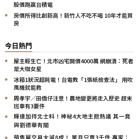
股價跑贏台積電
房價所得比創新高！新竹人不吃不喝 10年才能買
房
今日熱門
屋主輕生亡！北市凶宅開價4000萬 網崩潰：死者
是大咖女星
冰箱1狀況超耗電！台電教「1張紙檢查法」 用吹
風機就能救
周孝宇／田僑仔注意！農地變更將走入歷史 趕末
班車有3要件
輝達加持北士科！神秘4大地主掀熱議 其一竟
與劉德華有關
預售屋交易大減8成！ 單月只賣3千件 專家：