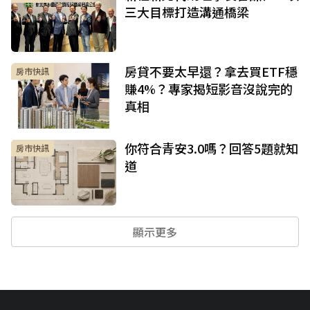
三大目標打造溝通橋梁
房貸不要太早還？拿去買ETF穩
房市快訊
賺4%？專家揭短影音沒說完的
真相
你符合青安3.0嗎？回答5題就知
房市快訊
道
顯示更多