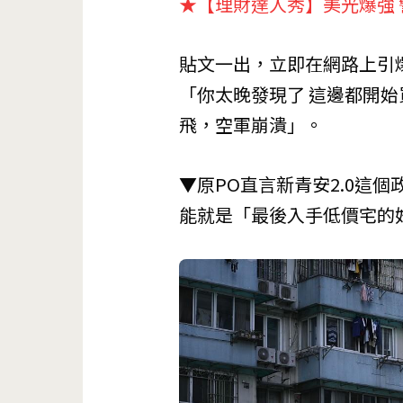
★【理財達人秀】美光爆強 
貼文一出，立即在網路上引
「你太晚發現了 這邊都開
飛，空軍崩潰」。
▼原PO直言新青安2.0這
能就是「最後入手低價宅的好