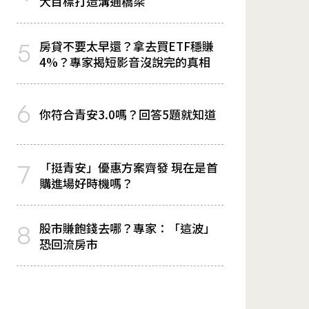
大目標打造溝通橋梁
房貸不要太早還？拿去買ETF穩賺
5
4%？專家揭短影音沒說完的真相
6
你符合青安3.0嗎？回答5題就知道
「挺青安」優惠方案齊發 現在是首
7
購進場好時機嗎？
股市賺飽錢去哪？專家：「這波」
8
恐回流房市