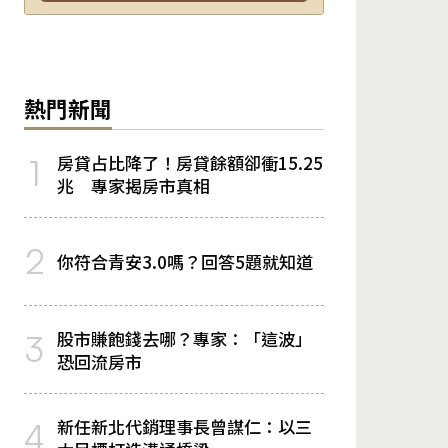
熱門新聞
房貸占比降了！房貸餘額卻衝15.25
1
兆 專家揭房市真相
2
你符合青安3.0嗎？回答5題就知道
股市賺飽錢去哪？專家：「這波」
3
恐回流房市
新任新北代銷理事長曾謀仁：以三
4