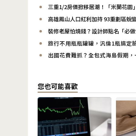
三重1/2房價掀移居潮！「米蘭花園
高雄鳳山人口紅利加持 93重劃區蛻
裝修老屋怕燒錢？設計師點名「必做
旅行不用瓶瓶罐罐，汎倫1瓶搞定
出國花費難抓？全包式海島假期，
您也可能喜歡