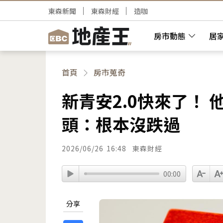
東森新聞
東森財經
造咖
房市動態
居
首頁
房市蒐奇
新青安2.0快來了！
頭：根本沒跌過
2026/06/26
16:48
東森財經
00:00
分享