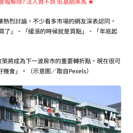
警報解除? 法人賣不跌 低基期黑馬
★
爆熱烈討論，不少看多市場的網友深表認同，
始買了」、「緩漲的時候就是買點」、「年底起
個政策將成為下一波房市的重要轉折點，現在很可
機會」。（示意圖／取自Pexels）