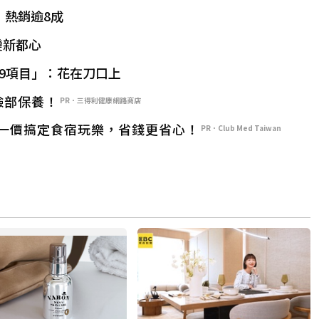
」熱銷逾8成
變新都心
9項目」：花在刀口上
臉部保養！
PR．三得利健康網路商店
一價搞定食宿玩樂，省錢更省心！
PR．Club Med Taiwan