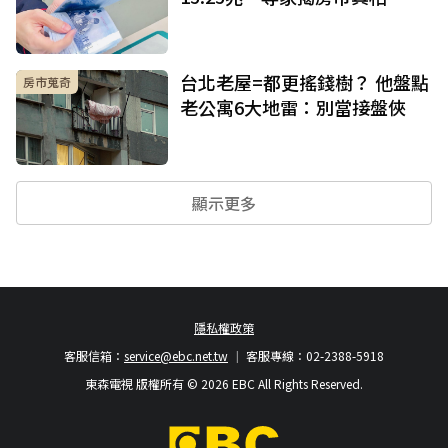
台北老屋=都更搖錢樹？ 他盤點
房市蒐奇
老公寓6大地雷：別當接盤俠
顯示更多
隱私權政策
客服信箱：
service@ebc.net.tw
客服專線：02-2388-5918
東森電視 版權所有 © 2026 EBC All Rights Reserved.