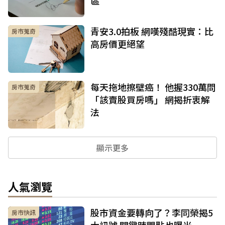
區
青安3.0拍板 網嘆殘酷現實：比
房市蒐奇
高房價更絕望
每天拖地擦壁癌！ 他握330萬問
房市蒐奇
「該賣股買房嗎」 網揭折衷解
法
顯示更多
人氣瀏覽
股市資金要轉向了？李同榮揭5
房市快訊
大訊號 關鍵時間點也曝光