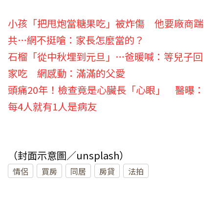
小孩「把甩炮當糖果吃」被炸傷 他要廠商踹
共…網不挺嗆：家長怎麼當的？
石榴「從中秋埋到元旦」…爸暖喊：等兒子回
家吃 網感動：滿滿的父愛
頭痛20年！檢查竟是心臟長「心眼」 醫曝：
每4人就有1人是病友
（封面示意圖／unsplash）
情侶
買房
同居
房貸
法拍