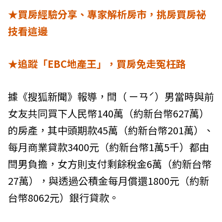
★買房經驗分享、專家解析房市，挑房買房祕
技看這邊
★追蹤「EBC地產王」，買房免走冤枉路
據《搜狐新聞》報導，閆（ ㄧㄢˊ）男當時與前
女友共同買下人民幣140萬（約新台幣627萬）
的房產，其中頭期款45萬（約新台幣201萬）、
每月商業貸款3400元（約新台幣1萬5千）都由
閆男負擔，女方則支付剩餘稅金6萬（約新台幣
27萬），與透過公積金每月償還1800元（約新
台幣8062元）銀行貸款。