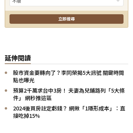
延伸閱讀
股市資金要轉向了？李同榮揭5大訊號 關鍵時間
點也曝光
預算2千萬求台中3房！ 夫妻為兒鋪路列「5大條
件」 網秒推這區
2024後買房註定虧錢？ 網揪「1隱形成本」：直
接吃掉15%