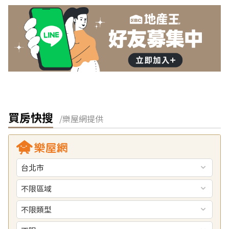
買房快搜
/樂屋網提供