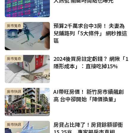
預算2千萬求台中3房！ 夫妻為
房市蒐奇
兒鋪路列「5大條件」 網秒推這
區
2024後買房註定虧錢？ 網揪「1
房市蒐奇
隱形成本」：直接吃掉15%
AI帶旺房價！ 新竹房市續飆創
房市快訊
高 台中卻開始「降價換量」
房貸占比降了！房貸餘額卻衝
房市快訊
15.25兆 專家揭房市真相