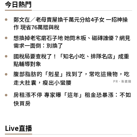
今日熱門
鄭文在／老母賣屋換千萬元分給4子女 一招神操
作 現省76萬贈與稅
想換掉老宅磨石子地 她問木板、磁磚誰優？網見
需求一面倒：別換了
國稅局要查稅了！「知名小吃、排隊名店」成重
點輔導對象
腹部脂肪的「剋星」找到了，常吃這幾物，吃
走大肚囊，瘦出小蠻腰
PR．新素簡
房租漲不停 專家曝「這年」租金恐暴漲：不如
快買房
Live直播