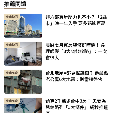
推薦閱讀
非六都買房壓力也不小？「2縣
房市快訊
市」晚一年入手 要多花逾百萬
農曆七月買房裝修好時機！ 命
房市快訊
理師曝「3大省錢攻略」：一次
省很大
台北老屋=都更搖錢樹？ 他盤點
房市蒐奇
老公寓6大地雷：別當接盤俠
預算2千萬求台中3房！ 夫妻為
房市蒐奇
兒鋪路列「5大條件」 網秒推這