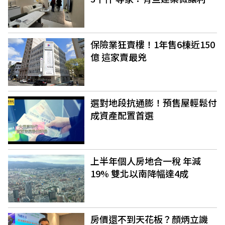
保險業狂賣樓！1年售6棟近150
億 這家賣最兇
選對地段抗通膨！預售屋輕鬆付
成資產配置首選
上半年個人房地合一稅 年減
19% 雙北以南降幅達4成
房價還不到天花板？顏炳立譏