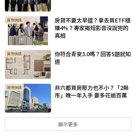
房貸不要太早還？拿去買ETF穩
房市快訊
賺4%？專家揭短影音沒說完的
真相
你符合青安3.0嗎？回答5題就知
房市快訊
道
非六都買房壓力也不小？「2縣
房市快訊
市」晚一年入手 要多花逾百萬
顯示更多