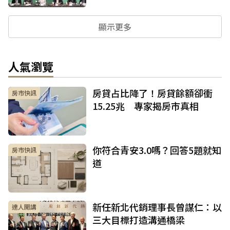
顯示更多
人氣瀏覽
房貸占比降了！房貸餘額卻衝
房市快訊
15.25兆 專家揭房市真相
你符合青安3.0嗎？回答5題就知
房市快訊
道
新任新北代銷理事長曾謀仁：以
達人開講
三大目標打造溝通橋梁