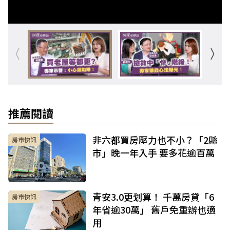
推薦閱讀
非六都買房壓力也不小？「2縣
房市快訊
市」晚一年入手 要多花逾百萬
青安3.0更划算！ 千萬房貸「6
房市快訊
年省逾30萬」 舊戶免重辦也適
用