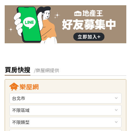
買房快搜
/樂屋網提供