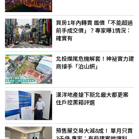
買房1年內轉賣 鑑價「不能超過
前手成交價」？專家曝1情況：
確實有
北投爛尾危機解套！神祕實力建
商接手「泊山妍」
漢洋地產搶下新北最大都更案
住戶控黑箱評選
預售屋交易大減8成！ 單月只賣
3千件 專家：有些建案微讓利