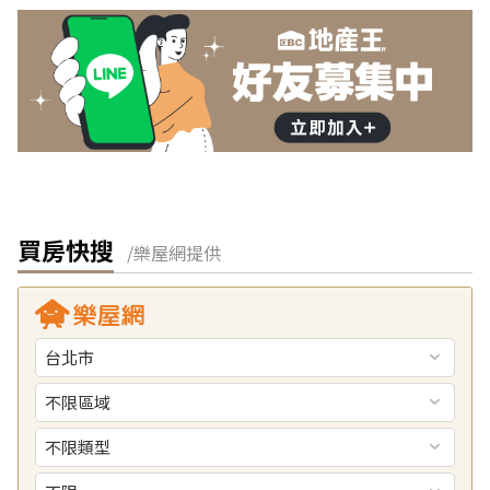
買房快搜
/樂屋網提供