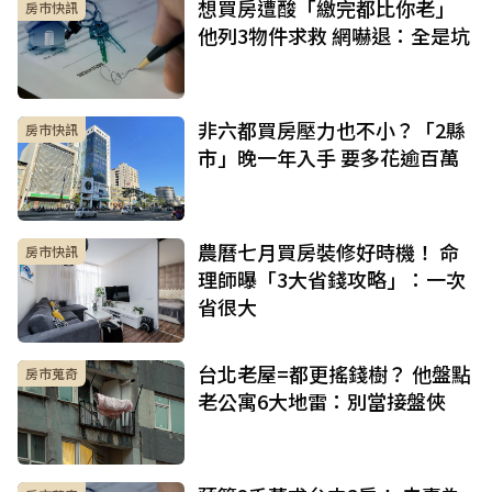
想買房遭酸「繳完都比你老」
房市快訊
他列3物件求救 網嚇退：全是坑
非六都買房壓力也不小？「2縣
房市快訊
市」晚一年入手 要多花逾百萬
農曆七月買房裝修好時機！ 命
房市快訊
理師曝「3大省錢攻略」：一次
省很大
台北老屋=都更搖錢樹？ 他盤點
房市蒐奇
老公寓6大地雷：別當接盤俠