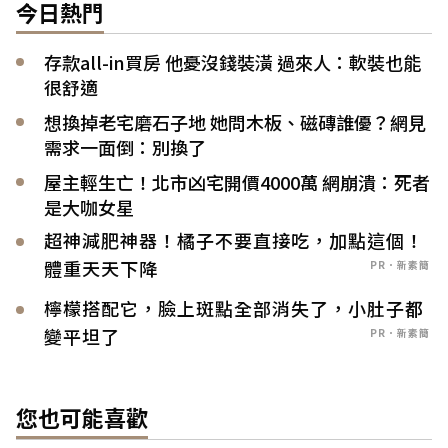
今日熱門
存款all-in買房 他憂沒錢裝潢 過來人：軟裝也能
很舒適
想換掉老宅磨石子地 她問木板、磁磚誰優？網見
需求一面倒：別換了
屋主輕生亡！北市凶宅開價4000萬 網崩潰：死者
是大咖女星
超神減肥神器！橘子不要直接吃，加點這個！
體重天天下降
PR．新素簡
檸檬搭配它，臉上斑點全部消失了，小肚子都
變平坦了
PR．新素簡
您也可能喜歡