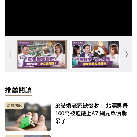
推薦閱讀
弟結婚老家被徵收！ 北漂男帶
房市快訊
100萬被迫硬上A7 網見單價驚
呆了