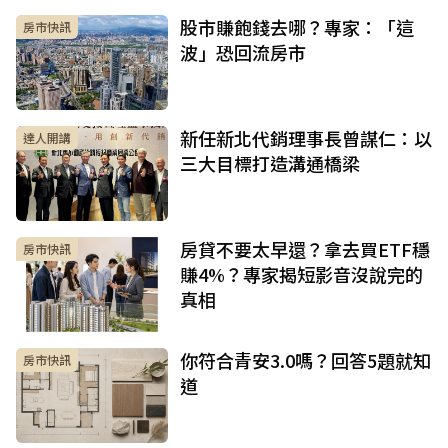
股市賺飽錢去哪？專家：「這
房市快訊
波」恐回流房市
新任新北代銷理事長曾謀仁：以
達人開講
三大目標打造溝通橋梁
房貸不要太早還？拿去買ETF穩
房市快訊
賺4%？專家揭短影音沒說完的
真相
你符合青安3.0嗎？回答5題就知
房市快訊
道