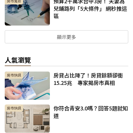
預算2千萬求台中3房！ 夫妻為
房市蒐奇
兒鋪路列「5大條件」 網秒推這
區
顯示更多
人氣瀏覽
房貸占比降了！房貸餘額卻衝
房市快訊
15.25兆 專家揭房市真相
你符合青安3.0嗎？回答5題就知
房市快訊
道