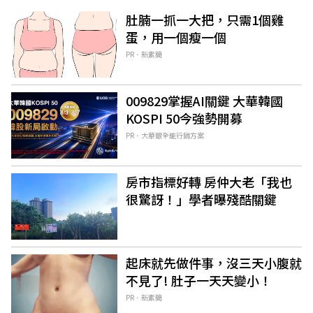
肚腩一抓一大把，只需1個雞
蛋，用一個瘦一個
PR．新素簡
009829掌握AI關鍵 大華韓國
KOSPI 50今強勢開募
PR．大華銀全能行銷方案
房市指標好轉 房仲大老「我也
很驚訝！」學者曝殘酷關鍵
起床就先做件事，沒三天小腹就
不見了! 肚子一天天變小！
PR．新素簡