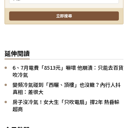
延伸閱讀
6、7月電費「8513元」嚇壞 他崩潰：只能去百貨
吹冷氣
變頻冷氣碰到「西曬、頂樓」也沒轍？內行人抖
真相：差很大
房子沒冷氣！女大生「只吹電扇」撐2年 熱昏躲
超商