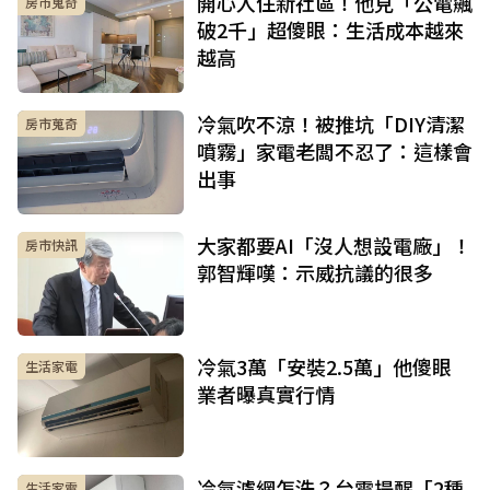
開心入住新社區！他見「公電飆
房市蒐奇
破2千」超傻眼：生活成本越來
越高
冷氣吹不涼！被推坑「DIY清潔
房市蒐奇
噴霧」家電老闆不忍了：這樣會
出事
大家都要AI「沒人想設電廠」！
房市快訊
郭智輝嘆：示威抗議的很多
冷氣3萬「安裝2.5萬」他傻眼
生活家電
業者曝真實行情
冷氣濾網怎洗？台電提醒「2種
生活家電