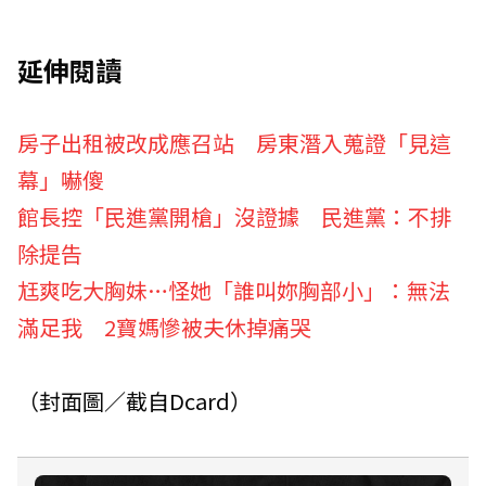
延伸閱讀
房子出租被改成應召站 房東潛入蒐證「見這
幕」嚇傻
館長控「民進黨開槍」沒證據 民進黨：不排
除提告
尪爽吃大胸妹…怪她「誰叫妳胸部小」：無法
滿足我 2寶媽慘被夫休掉痛哭
（封面圖／截自Dcard）