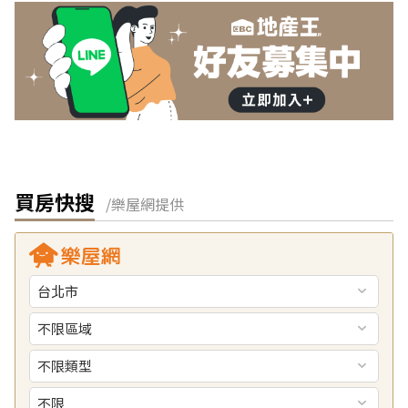
買房快搜
/樂屋網提供