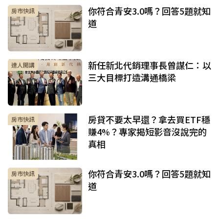
你符合青安3.0嗎？回答5題就知
房市快訊
道
新任新北代銷理事長曾謀仁：以
達人開講
三大目標打造溝通橋梁
房貸不要太早還？拿去買ETF穩
房市快訊
賺4%？專家揭短影音沒說完的
真相
你符合青安3.0嗎？回答5題就知
房市快訊
道