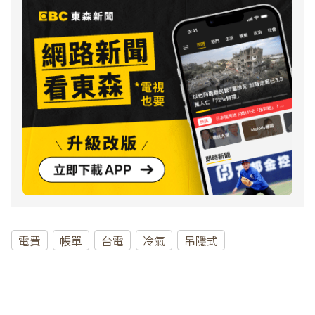
電費
帳單
台電
冷氣
吊隱式