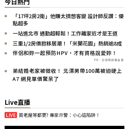
今日熱門
「17坪2房2衛」他嫌太擠想客變 設計師反讚：優
點超多
一站進北市 通勤超輕鬆！工作離家近才是王道
三重1/2房價掀移居潮！「米蘭花園」熱銷逾8成
伴侶和妳一起預防HPV，才有資格說愛妳！
PR．台灣癌症基金會
弟結婚老家被徵收！ 北漂男帶100萬被迫硬上
A7 網見單價驚呆了
Live直播
買老屋等都更? 專家示警：小心這陷阱！