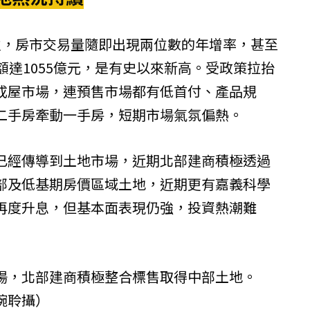
火，房市交易量隨即出現兩位數的年增率，甚至
額達1055億元，是有史以來新高。受政策拉抬
成屋市場，連預售市場都有低首付、產品規
二手房牽動一手房，短期市場氣氛偏熱。
已經傳導到土地市場，近期北部建商積極透過
部及低基期房價區域土地，近期更有嘉義科學
再度升息，但基本面表現仍強，投資熱潮難
場，北部建商積極整合標售取得中部土地。
琬聆攝）