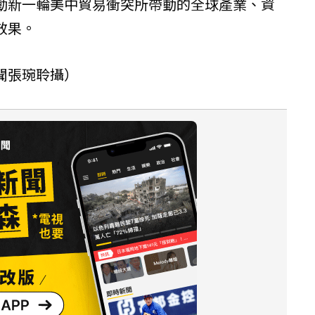
動新一輪美中貿易衝突所帶動的全球產業、資
效果。
聞張琬聆攝）