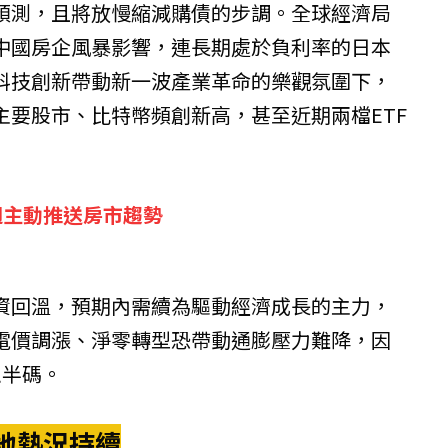
預測，且將放慢縮減購債的步調。全球經濟局
中國房企風暴影響，連長期處於負利率的日本
科技創新帶動新一波產業革命的樂觀氛圍下，
主要股市、比特幣頻創新高，甚至近期兩檔ETF
週主動推送房市趨勢
資回溫，預期內需續為驅動經濟成長的主力，
電價調漲、淨零轉型恐帶動通膨壓力難降，因
息半碼。
地熱況持續