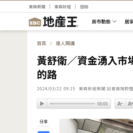
東森新聞
東森財經
造咖
房市動態
居
首頁
達人開講
黃舒衛／資金湧入市場
的路
2024/03/22
09:15
東森財經新聞 記者張琬聆
00:00
分享