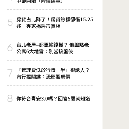
中卻開始「降價換量」
房貸占比降了！房貸餘額卻衝15.25
5
兆 專家揭房市真相
台北老屋=都更搖錢樹？ 他盤點老
6
公寓6大地雷：別當接盤俠
「管理費低於行情一半」很誘人？
7
內行揭關鍵：恐影響房價
8
你符合青安3.0嗎？回答5題就知道