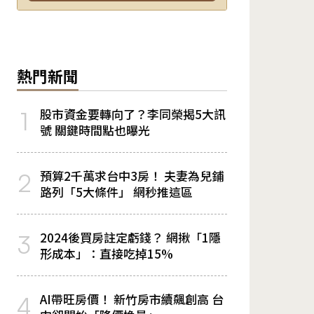
熱門新聞
股市資金要轉向了？李同榮揭5大訊
1
號 關鍵時間點也曝光
預算2千萬求台中3房！ 夫妻為兒鋪
2
路列「5大條件」 網秒推這區
2024後買房註定虧錢？ 網揪「1隱
3
形成本」：直接吃掉15%
AI帶旺房價！ 新竹房市續飆創高 台
4