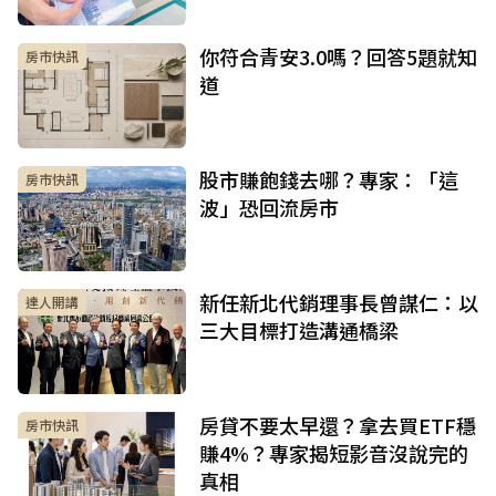
你符合青安3.0嗎？回答5題就知
房市快訊
道
股市賺飽錢去哪？專家：「這
房市快訊
波」恐回流房市
新任新北代銷理事長曾謀仁：以
達人開講
三大目標打造溝通橋梁
房貸不要太早還？拿去買ETF穩
房市快訊
賺4%？專家揭短影音沒說完的
真相