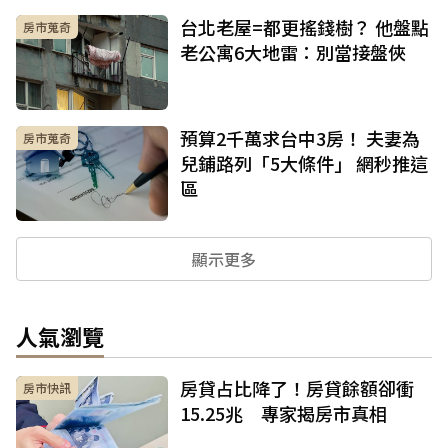
台北老屋=都更搖錢樹？ 他盤點
房市蒐奇
老公寓6大地雷：別當接盤俠
預算2千萬求台中3房！ 夫妻為
房市蒐奇
兒鋪路列「5大條件」 網秒推這
區
顯示更多
人氣瀏覽
房貸占比降了！房貸餘額卻衝
房市快訊
15.25兆 專家揭房市真相