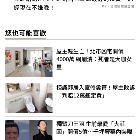
握現在不嫌晚！
PR．台灣癌症基金會
您也可能喜歡
屋主輕生亡！北市凶宅開價
4000萬 網崩潰：死者是大咖女
星
拒讓鄰居入室修糞管！屋主敗訴
「判賠12萬鑑定費」
獨臂刀王羽 生前最愛「大莊
園」開價5億…千坪奢華內裝曝