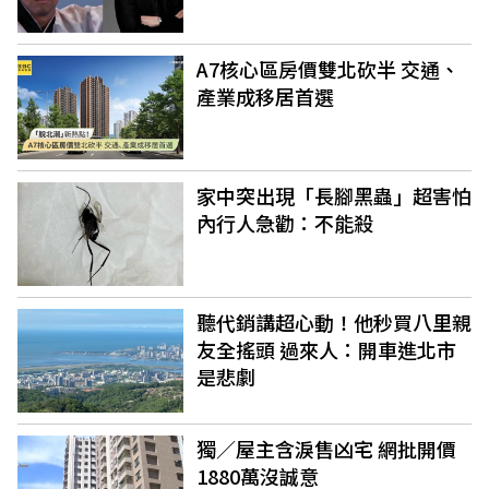
A7核心區房價雙北砍半 交通、
產業成移居首選
家中突出現「長腳黑蟲」超害怕
內行人急勸：不能殺
聽代銷講超心動！他秒買八里親
友全搖頭 過來人：開車進北市
是悲劇
獨／屋主含淚售凶宅 網批開價
1880萬沒誠意