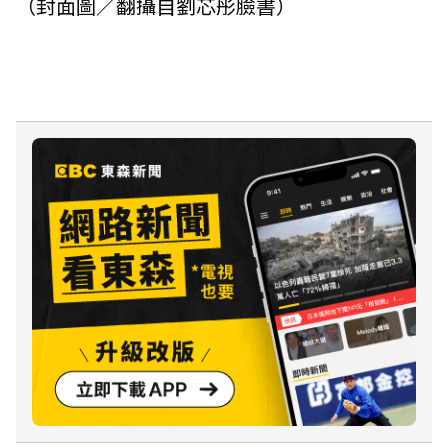
（封面圖／翻攝自劉芯彤臉書）