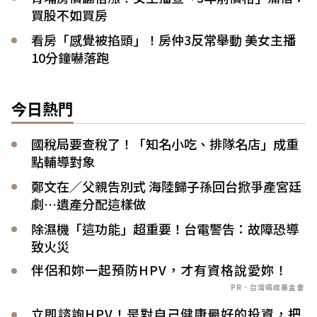
買股不如買房
看房「感覺被掐頭」！房仲3反常舉動 美女主播
10分鐘嚇落跑
今日熱門
國稅局要查稅了！「知名小吃、排隊名店」成重
點輔導對象
鄭文在／父親告別式 海陸歸子孫回台掀爭產宮廷
劇…遺產分配這樣做
除濕機「這功能」超重要！台電警告：故障恐導
致火災
伴侶和妳一起預防HPV，才有資格說愛妳！
PR．台灣癌症基金會
立即諮詢HPV！是對自己健康最好的投資，把