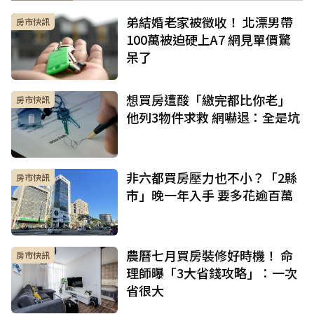
弟結婚老家被徵收！ 北漂男帶
房市快訊
100萬被迫硬上A7 網見單價驚
呆了
想買房遭酸「繳完都比你老」
房市快訊
他列3物件求救 網嚇退：全是坑
非六都買房壓力也不小？「2縣
房市快訊
市」晚一年入手 要多花逾百萬
農曆七月買房裝修好時機！ 命
房市快訊
理師曝「3大省錢攻略」：一次
省很大