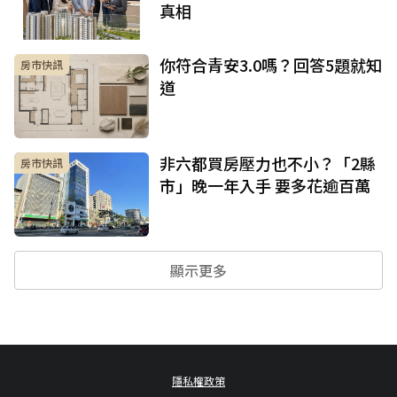
真相
你符合青安3.0嗎？回答5題就知
房市快訊
道
非六都買房壓力也不小？「2縣
房市快訊
市」晚一年入手 要多花逾百萬
顯示更多
隱私權政策