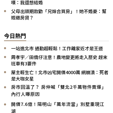
嘆：我還想結婚
父母出頭期款勸「兄妹合買房」！她不婚憂：幫
姪繳房貸？
今日熱門
一站進北市 通勤超輕鬆！工作離家近才是王道
周孝宇／田僑仔注意！農地變更將走入歷史 趕末
班車有3要件
屋主輕生亡！北市凶宅開價4000萬 網崩潰：死者
是大咖女星
房市回溫了？ 房仲喊「雙北2千萬物件賣爆」
內行人曝原因
開價7.6億！陽明山「萬年流當」別墅重現江
湖