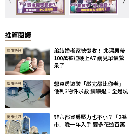
推薦閱讀
弟結婚老家被徵收！ 北漂男帶
房市快訊
100萬被迫硬上A7 網見單價驚
呆了
想買房遭酸「繳完都比你老」
房市快訊
他列3物件求救 網嚇退：全是坑
非六都買房壓力也不小？「2縣
房市快訊
市」晚一年入手 要多花逾百萬