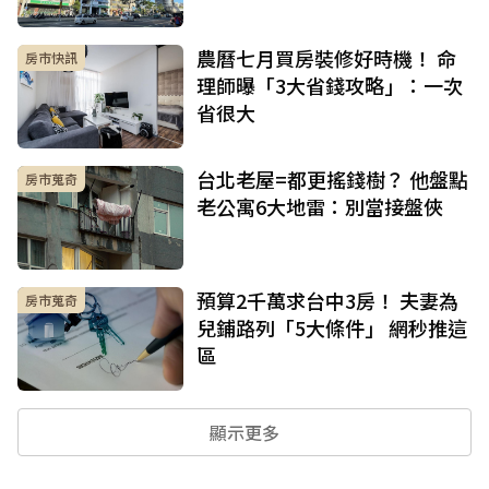
農曆七月買房裝修好時機！ 命
房市快訊
理師曝「3大省錢攻略」：一次
省很大
台北老屋=都更搖錢樹？ 他盤點
房市蒐奇
老公寓6大地雷：別當接盤俠
預算2千萬求台中3房！ 夫妻為
房市蒐奇
兒鋪路列「5大條件」 網秒推這
區
顯示更多