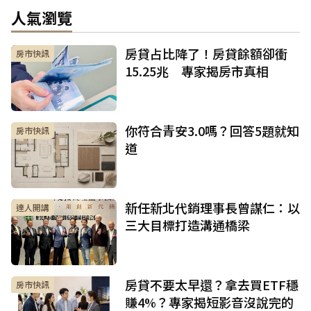
人氣瀏覽
房貸占比降了！房貸餘額卻衝
房市快訊
15.25兆 專家揭房市真相
你符合青安3.0嗎？回答5題就知
房市快訊
道
新任新北代銷理事長曾謀仁：以
達人開講
三大目標打造溝通橋梁
房貸不要太早還？拿去買ETF穩
房市快訊
賺4%？專家揭短影音沒說完的