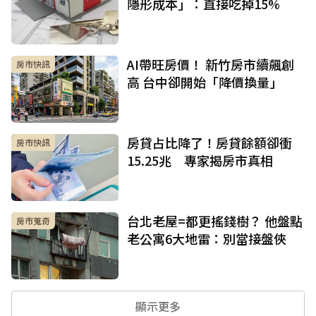
隱形成本」：直接吃掉15%
AI帶旺房價！ 新竹房市續飆創
房市快訊
高 台中卻開始「降價換量」
房貸占比降了！房貸餘額卻衝
房市快訊
15.25兆 專家揭房市真相
台北老屋=都更搖錢樹？ 他盤點
房市蒐奇
老公寓6大地雷：別當接盤俠
顯示更多