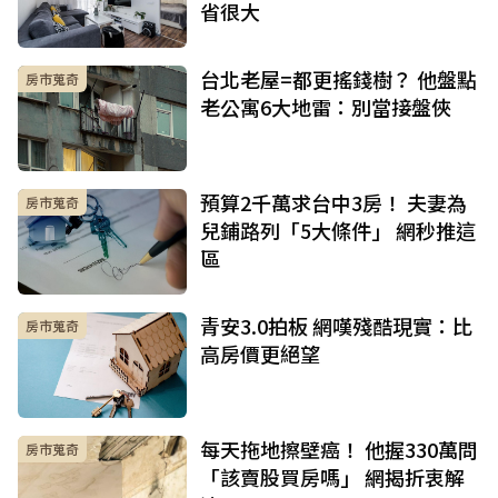
省很大
台北老屋=都更搖錢樹？ 他盤點
房市蒐奇
老公寓6大地雷：別當接盤俠
預算2千萬求台中3房！ 夫妻為
房市蒐奇
兒鋪路列「5大條件」 網秒推這
區
青安3.0拍板 網嘆殘酷現實：比
房市蒐奇
高房價更絕望
每天拖地擦壁癌！ 他握330萬問
房市蒐奇
「該賣股買房嗎」 網揭折衷解