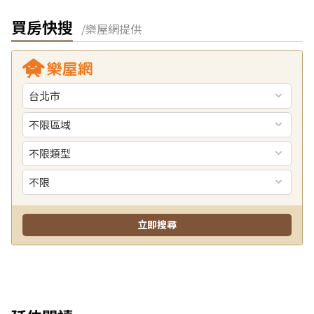
買房快搜
/樂屋網提供