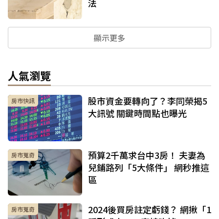
法
顯示更多
人氣瀏覽
股市資金要轉向了？李同榮揭5
房市快訊
大訊號 關鍵時間點也曝光
預算2千萬求台中3房！ 夫妻為
房市蒐奇
兒鋪路列「5大條件」 網秒推這
區
2024後買房註定虧錢？ 網揪「1
房市蒐奇