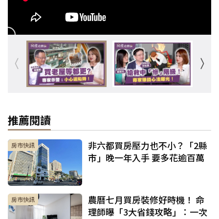
推薦閱讀
非六都買房壓力也不小？「2縣
房市快訊
市」晚一年入手 要多花逾百萬
農曆七月買房裝修好時機！ 命
房市快訊
理師曝「3大省錢攻略」：一次