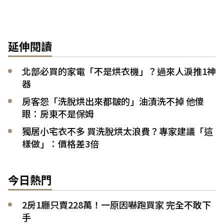
延伸閱讀
北部必買的家電「不是烘衣機」？過來人淚推1神
器
房客怨「洗脫烘出來都皺的」油漬洗不掉 他傻
眼：房東不是保姆
獨居小宅衣不多 買洗脫烘太浪費？專家建議「這
樣做」：價格差3倍
今日熱門
2房1廳只賣228萬！一原因嚇跑買家 完全不敢下
手