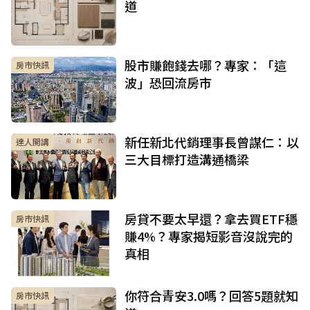
道
股市賺飽錢去哪？專家：「這
房市快訊
波」恐回流房市
新任新北代銷理事長曾謀仁：以
達人開講
三大目標打造溝通橋梁
房貸不要太早還？拿去買ETF穩
房市快訊
賺4%？專家揭短影音沒說完的
真相
你符合青安3.0嗎？回答5題就知
房市快訊