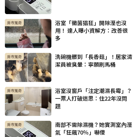
浴室「黴菌猖狂」開除溼也沒
房市蒐奇
用！ 達人曝小資解方：改善很
多
洗碗機髒到「長香菇」！居家清
房市蒐奇
潔員被臭暈：寧願刷馬桶
浴室沒窗戶「注定潮濕長霉」？
房市蒐奇
一票人打破迷思：住22年沒問
題
南部不需除濕機？她實測室內溼
房市蒐奇
氣「狂飆70％」嚇傻