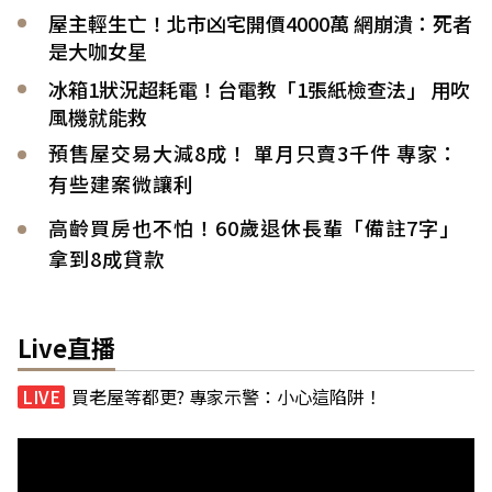
屋主輕生亡！北市凶宅開價4000萬 網崩潰：死者
是大咖女星
冰箱1狀況超耗電！台電教「1張紙檢查法」 用吹
風機就能救
預售屋交易大減8成！ 單月只賣3千件 專家：
有些建案微讓利
高齡買房也不怕！60歲退休長輩「備註7字」
拿到8成貸款
Live直播
買老屋等都更? 專家示警：小心這陷阱！