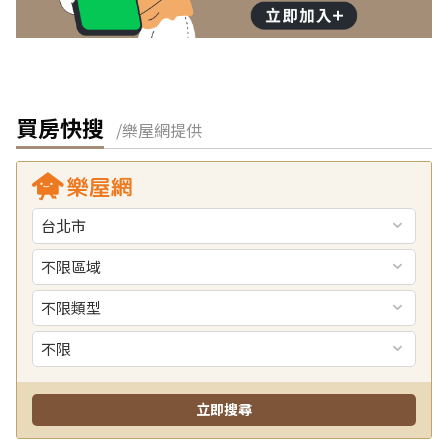
買房快搜
/樂屋網提供