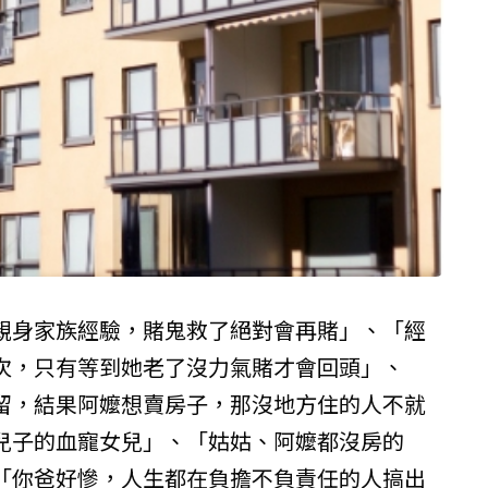
親身家族經驗，賭鬼救了絕對會再賭」、「經
次，只有等到她老了沒力氣賭才會回頭」、
留，結果阿嬤想賣房子，那沒地方住的人不就
兒子的血寵女兒」、「姑姑、阿嬤都沒房的
「你爸好慘，人生都在負擔不負責任的人搞出