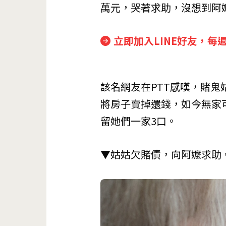
萬元，哭著求助，沒想到阿
立即加入LINE好友，每
該名網友在PTT感嘆，賭鬼
將房子賣掉還錢，如今無家可
留她們一家3口。
▼姑姑欠賭債，向阿嬤求助。（