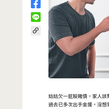
姑姑欠一屁股賭債，家人該
過去已多次出手金援，沒想到