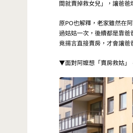
間就賣掉救女兒」，讓爸爸
原PO也解釋，老家雖然在
過姑姑一次，後續都是靠爸
竟揚言直接賣房，才會讓爸
▼面對阿嬤想「賣房救姑」，