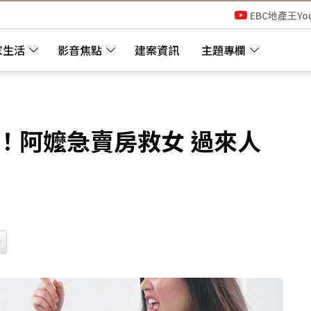
EBC地產王Yo
家生活
影音焦點
建案資訊
主題專欄
萬！阿嬤急賣房救女 過來人