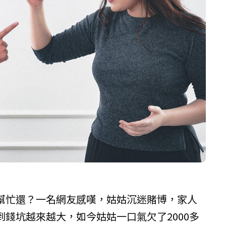
幫忙還？一名網友感嘆，姑姑沉迷賭博，家人
錢坑越來越大，如今姑姑一口氣欠了2000多