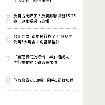
中卻開始「降價換量」
房貸占比降了！房貸餘額卻衝15.25
5
兆 專家揭房市真相
台北老屋=都更搖錢樹？ 他盤點老
6
公寓6大地雷：別當接盤俠
「管理費低於行情一半」很誘人？
7
內行揭關鍵：恐影響房價
8
你符合青安3.0嗎？回答5題就知道