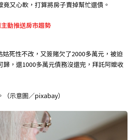
嬤竟又心軟，打算將房子賣掉幫忙還債。
週主動推送房市趨勢
姑姑死性不改，又簽賭欠了2000多萬元，被迫
歸，還1000多萬元債務沒還完，拜託阿嬤收
示意圖／pixabay）