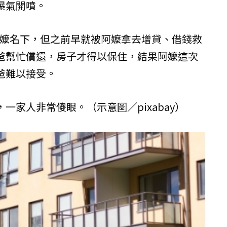
爆氣開噴。
阿嬤名下，但之前早就被阿嬤拿去增貸、借錢救
爸幫忙償還，房子才得以保住，結果阿嬤這次
爸難以接受。
一家人非常傻眼。（示意圖／pixabay）