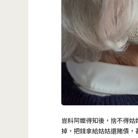
豈料阿嬤得知後，捨不得姑
掉，把錢拿給姑姑還賭債，