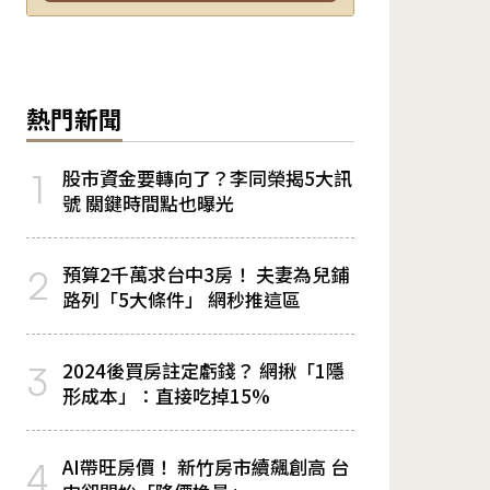
熱門新聞
股市資金要轉向了？李同榮揭5大訊
1
號 關鍵時間點也曝光
預算2千萬求台中3房！ 夫妻為兒鋪
2
路列「5大條件」 網秒推這區
2024後買房註定虧錢？ 網揪「1隱
3
形成本」：直接吃掉15%
AI帶旺房價！ 新竹房市續飆創高 台
4