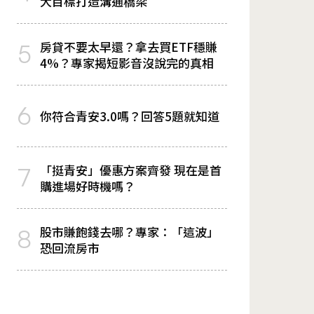
大目標打造溝通橋梁
房貸不要太早還？拿去買ETF穩賺
5
4%？專家揭短影音沒說完的真相
6
你符合青安3.0嗎？回答5題就知道
「挺青安」優惠方案齊發 現在是首
7
購進場好時機嗎？
股市賺飽錢去哪？專家：「這波」
8
恐回流房市