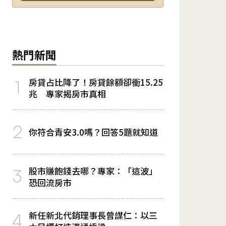
熱門新聞
房貸占比降了！房貸餘額卻衝15.25
1
兆 專家揭房市真相
2
你符合青安3.0嗎？回答5題就知道
股市賺飽錢去哪？專家：「這波」
3
恐回流房市
新任新北代銷理事長曾謀仁：以三
4