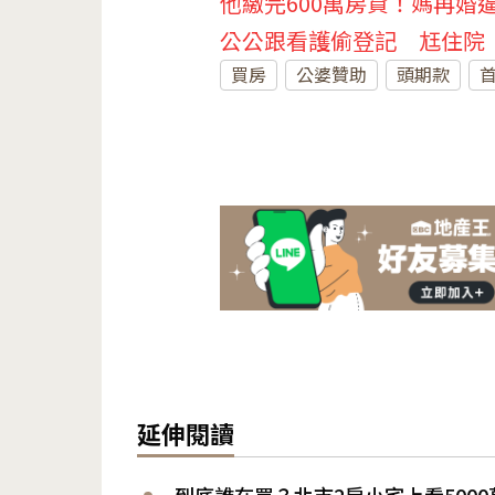
他繳完600萬房貸！媽再婚
公公跟看護偷登記 尪住院
買房
公婆贊助
頭期款
延伸閱讀
到底誰在買？北市2房小宅上看500