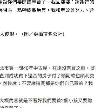
語說你們要開始辛苦了。我回婆婆：謝謝妳的
房租貼一點轉成繳房貸，我和老公會努力、會
令人傻眼。（圖／翻攝匿名公社）