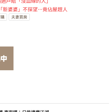
逼過戶給「沒血緣的人」
「新婆婆」不探望…竟佔屋趕人
首購
夫妻買房
0萬 專家嘆：只能適應江湖