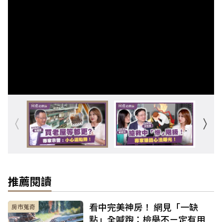
推薦閱讀
看中完美神房！ 網見「一缺
房市蒐奇
點」全喊跑：檢舉不ㄧ定有用