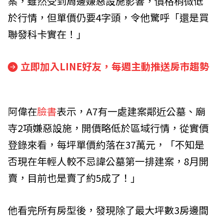
案，雖然受到周邊嫌惡設施影響，價格稍微低
於行情，但單價仍要4字頭，令他驚呼「還是買
聯發科卡實在！」
立即加入LINE好友，每週主動推送房市趨勢
阿偉在
臉書
表示，A7有一處建案鄰近公墓、廟
寺2項嫌惡設施，開價略低於區域行情，從實價
登錄來看，每坪單價約落在37萬元，「不知是
否現在年輕人較不忌諱公墓第一排建案，8月開
賣，目前也是賣了約5成了！」
他看完所有房型後，發現除了最大坪數3房邊間