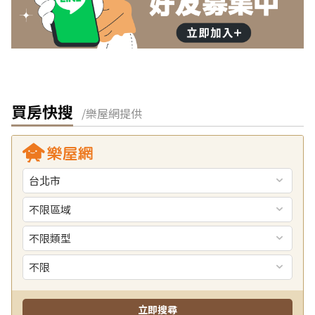
買房快搜
/樂屋網提供