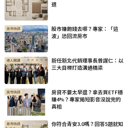
道
股市賺飽錢去哪？專家：「這
房市快訊
波」恐回流房市
新任新北代銷理事長曾謀仁：以
達人開講
三大目標打造溝通橋梁
房貸不要太早還？拿去買ETF穩
房市快訊
賺4%？專家揭短影音沒說完的
真相
你符合青安3.0嗎？回答5題就知
房市快訊