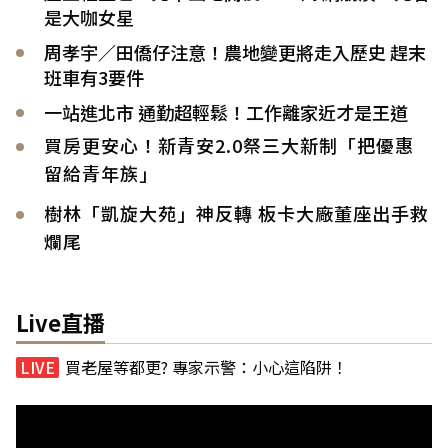
是大咖女星
周孝宇／田僑仔注意！農地變更將走入歷史 趕末
班車有3要件
一站進北市 通勤超輕鬆！工作離家近才是王道
買房更安心！新青安2.0祭三大新制「把優惠
留給青年族」
樹林「凱旋大苑」神反轉 板卡大廠董座出手救
爛尾
Live直播
買老屋等都更? 專家示警：小心這陷阱！