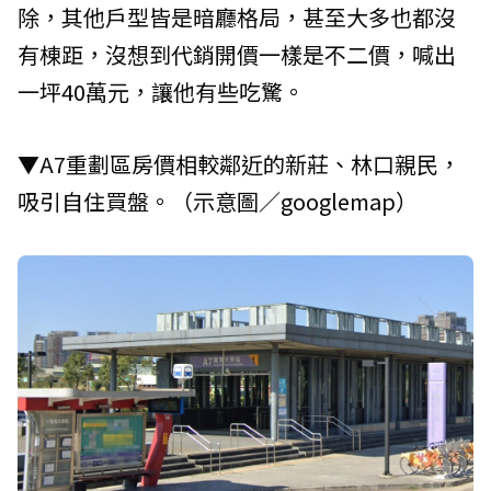
除，其他戶型皆是暗廳格局，甚至大多也都沒
有棟距，沒想到代銷開價一樣是不二價，喊出
一坪40萬元，讓他有些吃驚。
▼A7重劃區房價相較鄰近的新莊、林口親民，
吸引自住買盤。（示意圖／googlemap）