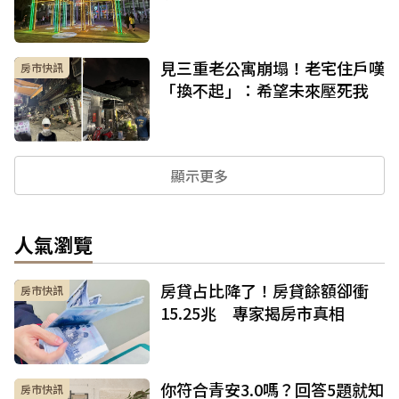
見三重老公寓崩塌！老宅住戶嘆
房市快訊
「換不起」：希望未來壓死我
顯示更多
人氣瀏覽
房貸占比降了！房貸餘額卻衝
房市快訊
15.25兆 專家揭房市真相
你符合青安3.0嗎？回答5題就知
房市快訊