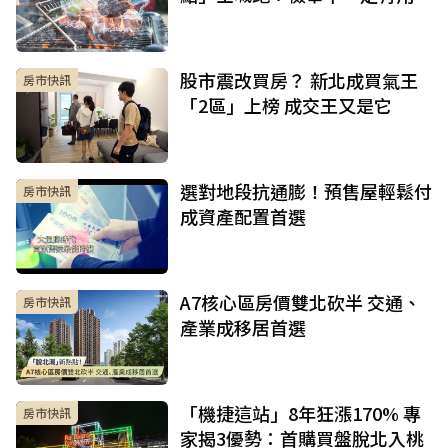
股市震改買房？ 新北成買氣王
房市快訊
「2區」上榜 成交王又是它
選對地段抗通膨！預售屋輕鬆付
房市快訊
成資產配置首選
A7核心區房價雙北砍半 交通、
房市快訊
產業成移居首選
「機捷這站」8年狂漲170% 專
房市快訊
家揭3優勢：首購買盤脫北入桃