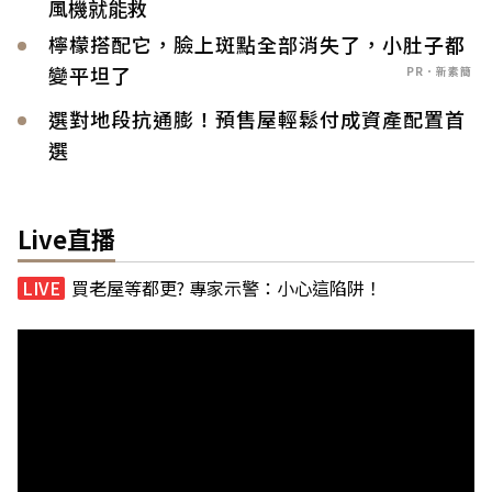
風機就能救
檸檬搭配它，臉上斑點全部消失了，小肚子都
變平坦了
PR．新素簡
選對地段抗通膨！預售屋輕鬆付成資產配置首
選
Live直播
買老屋等都更? 專家示警：小心這陷阱！