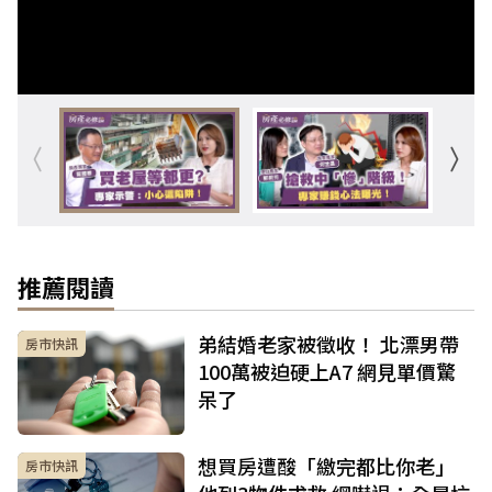
推薦閱讀
弟結婚老家被徵收！ 北漂男帶
房市快訊
100萬被迫硬上A7 網見單價驚
呆了
想買房遭酸「繳完都比你老」
房市快訊