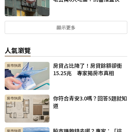
顯示更多
人氣瀏覽
房貸占比降了！房貸餘額卻衝
房市快訊
15.25兆 專家揭房市真相
你符合青安3.0嗎？回答5題就知
房市快訊
道
股市賺飽錢去哪？專家：「這
房市快訊