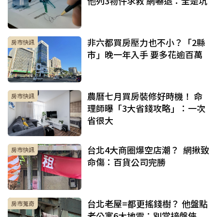
他列3物件求救 網嚇退：全是坑
非六都買房壓力也不小？「2縣
房市快訊
市」晚一年入手 要多花逾百萬
農曆七月買房裝修好時機！ 命
房市快訊
理師曝「3大省錢攻略」：一次
省很大
台北4大商圈爆空店潮？ 網揪致
房市快訊
命傷：百貨公司完勝
台北老屋=都更搖錢樹？ 他盤點
房市蒐奇
老公寓6大地雷：別當接盤俠