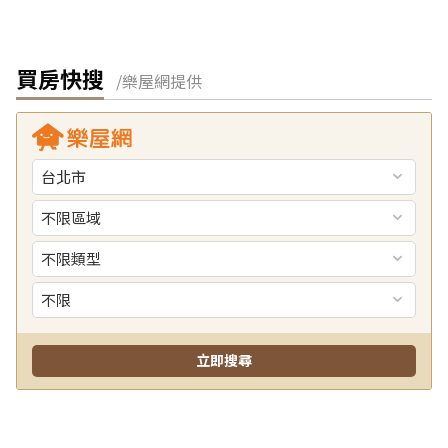
買房快搜
/樂屋網提供