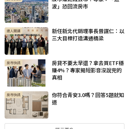
波」恐回流房市
新任新北代銷理事長曾謀仁：以
達人開講
三大目標打造溝通橋梁
房貸不要太早還？拿去買ETF穩
房市快訊
賺4%？專家揭短影音沒說完的
真相
你符合青安3.0嗎？回答5題就知
房市快訊
道