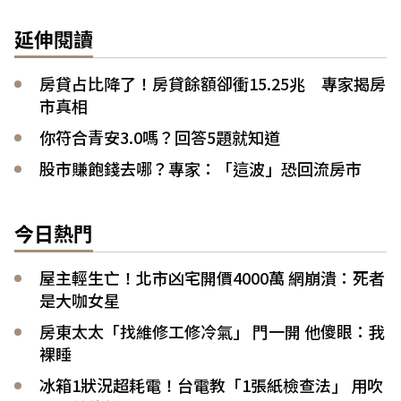
延伸閱讀
房貸占比降了！房貸餘額卻衝15.25兆 專家揭房
市真相
你符合青安3.0嗎？回答5題就知道
股市賺飽錢去哪？專家：「這波」恐回流房市
今日熱門
屋主輕生亡！北市凶宅開價4000萬 網崩潰：死者
是大咖女星
房東太太「找維修工修冷氣」 門一開 他傻眼：我
裸睡
冰箱1狀況超耗電！台電教「1張紙檢查法」 用吹