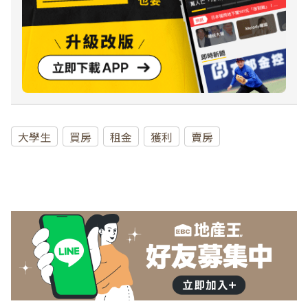
大學生
買房
租金
獲利
賣房