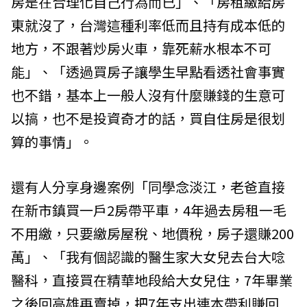
房是在合理化自己行為而已」、「房租繳給房
東就沒了，台灣這種利率低而且持有成本低的
地方，不跟著炒房火車，靠死薪水根本不可
能」、「透過買房子讓學生早點看透社會事實
也不錯，基本上一般人沒有什麼賺錢的生意可
以搞，也不是投資奇才的話，買自住房是很划
算的事情」。
還有人分享身邊案例「同學念淡江，老爸直接
在新市鎮買一戶2房帶平車，4年過去房租一毛
不用繳，只要繳房屋稅、地價稅，房子還賺200
萬」、「我有個認識的醫生家大女兒去台大唸
醫科，直接買在精華地段給大女兒住，7年畢業
之後回高雄再賣掉，把7年支出連本帶利賺回