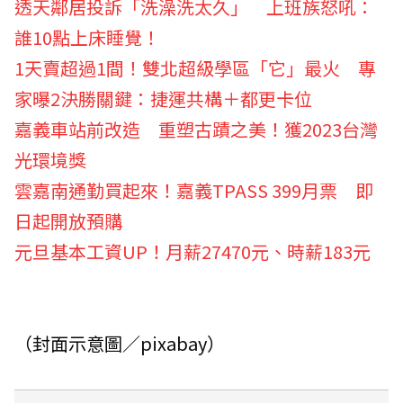
透天鄰居投訴「洗澡洗太久」 上班族怒吼：
誰10點上床睡覺！
1天賣超過1間！雙北超級學區「它」最火 專
家曝2決勝關鍵：捷運共構＋都更卡位
嘉義車站前改造 重塑古蹟之美！獲2023台灣
光環境獎
雲嘉南通勤買起來！嘉義TPASS 399月票 即
日起開放預購
元旦基本工資UP！月薪27470元、時薪183元
（封面示意圖／pixabay）