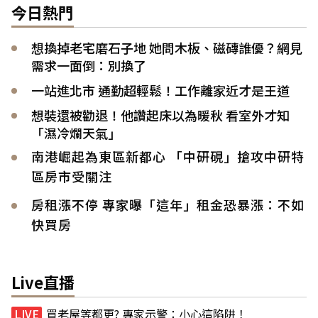
今日熱門
想換掉老宅磨石子地 她問木板、磁磚誰優？網見
需求一面倒：別換了
一站進北市 通勤超輕鬆！工作離家近才是王道
想裝還被勸退！他讚起床以為暖秋 看室外才知
「濕冷爛天氣」
南港崛起為東區新都心 「中研硯」搶攻中研特
區房市受關注
房租漲不停 專家曝「這年」租金恐暴漲：不如
快買房
Live直播
買老屋等都更? 專家示警：小心這陷阱！