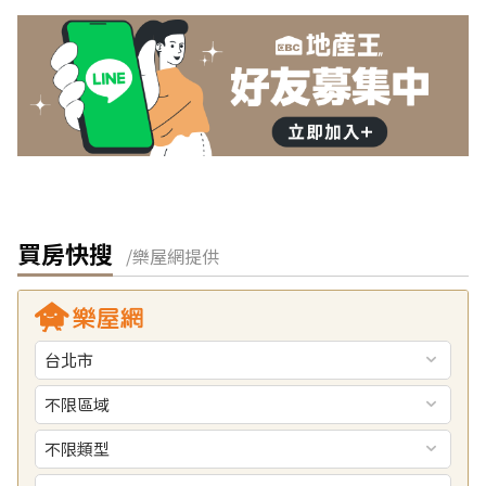
買房快搜
/樂屋網提供