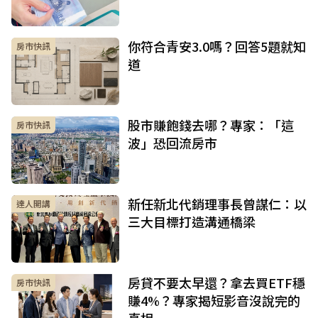
你符合青安3.0嗎？回答5題就知
房市快訊
道
股市賺飽錢去哪？專家：「這
房市快訊
波」恐回流房市
新任新北代銷理事長曾謀仁：以
達人開講
三大目標打造溝通橋梁
房貸不要太早還？拿去買ETF穩
房市快訊
賺4%？專家揭短影音沒說完的
真相