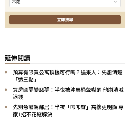
延伸閱讀
預算有限買公寓頂樓可行嗎？過來人：先想清楚
「這三點」
買房圓夢變惡夢！半夜被沖馬桶聲嚇醒 他崩潰喊
退錢
先別急著罵鄰居！半夜「叩叩聲」高樓更明顯 專
家1招不花錢解決