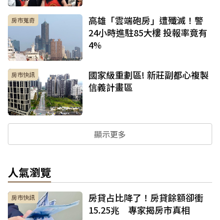
高雄「雲端砲房」遭殲滅！警
房市蒐奇
24小時進駐85大樓 投報率竟有
4%
國家級重劃區! 新莊副都心複製
房市快訊
信義計畫區
顯示更多
人氣瀏覽
房貸占比降了！房貸餘額卻衝
房市快訊
15.25兆 專家揭房市真相