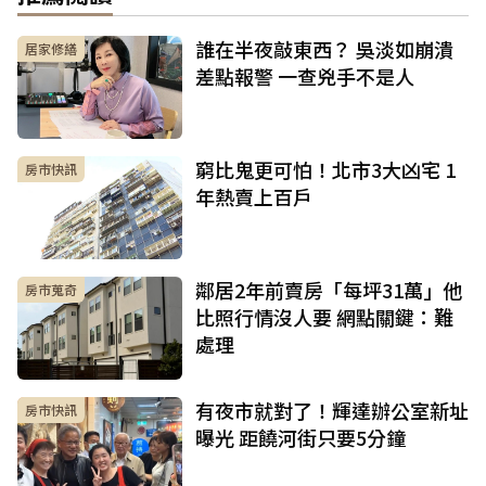
誰在半夜敲東西？ 吳淡如崩潰
居家修繕
差點報警 一查兇手不是人
窮比鬼更可怕！北市3大凶宅 1
房市快訊
年熱賣上百戶
鄰居2年前賣房「每坪31萬」他
房市蒐奇
比照行情沒人要 網點關鍵：難
處理
有夜市就對了！輝達辦公室新址
房市快訊
曝光 距饒河街只要5分鐘