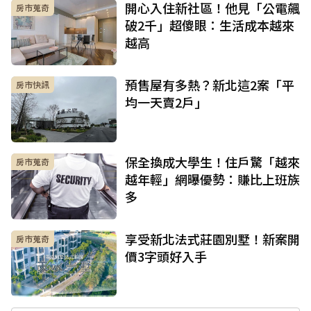
開心入住新社區！他見「公電飆
房市蒐奇
破2千」超傻眼：生活成本越來
越高
預售屋有多熱？新北這2案「平
房市快訊
均一天賣2戶」
保全換成大學生！住戶驚「越來
房市蒐奇
越年輕」網曝優勢：賺比上班族
多
享受新北法式莊園別墅！新案開
房市蒐奇
價3字頭好入手