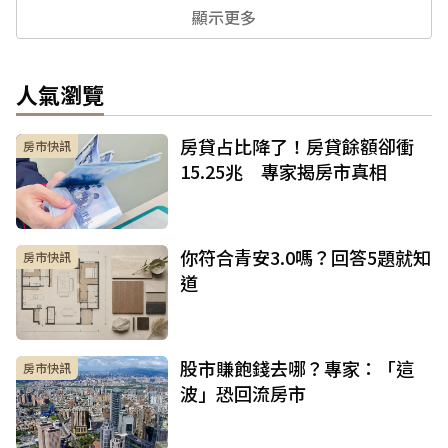
顯示更多
人氣瀏覽
房貸占比降了！房貸餘額卻衝
房市快訊
15.25兆 專家揭房市真相
你符合青安3.0嗎？回答5題就知
房市快訊
道
股市賺飽錢去哪？專家：「這
房市快訊
波」恐回流房市