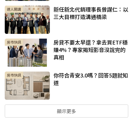
新任新北代銷理事長曾謀仁：以
達人開講
三大目標打造溝通橋梁
房貸不要太早還？拿去買ETF穩
房市快訊
賺4%？專家揭短影音沒說完的
真相
你符合青安3.0嗎？回答5題就知
房市快訊
道
顯示更多