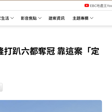
EBC地產王Yo
家生活
影音焦點
建案資訊
主題專欄
隆打趴六都奪冠 靠這案「定