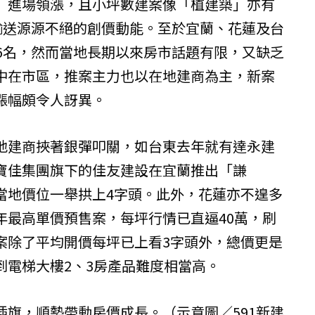
」進場領漲，且小坪數建案像「植建築」亦有
，輸送源源不絕的創價動能。至於宜蘭、花蓮及台
、6名，然而當地長期以來房市話題有限，又缺乏
中在市區，推案主力也以在地建商為主，新案
漲幅頗令人訝異。
地建商挾著銀彈叩關，如台東去年就有達永建
寶佳集團旗下的佳友建設在宜蘭推出「謙
當地價位一舉拱上4字頭。此外，花蓮亦不遑多
年最高單價預售案，每坪行情已直逼40萬，刷
案除了平均開價每坪已上看3字頭外，總價更是
到電梯大樓2、3房產品難度相當高。
插旗，順勢帶動房價成長。（示意圖／591新建