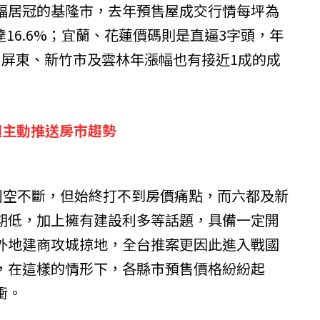
幅居冠的基隆市，去年預售屋成交行情每坪為
達16.6%；宜蘭、花蓮價碼則是直逼3字頭，年
、屏東、新竹市及雲林年漲幅也有接近1成的成
週主動推送房市趨勢
市利空不斷，但始終打不到房價痛點，而六都及新
期低，加上擁有建設利多等話題，具備一定開
外地建商攻城掠地，全台推案更因此進入戰國
，在這樣的情形下，各縣市預售價格紛紛起
衝。