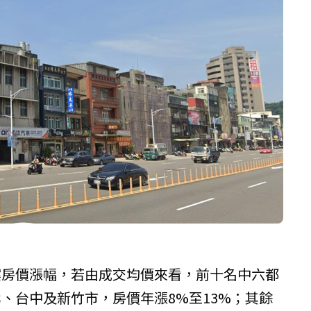
案房價漲幅，若由成交均價來看，前十名中六都
、台中及新竹市，房價年漲8%至13%；其餘