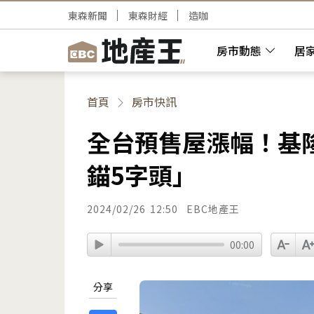
東森新聞
東森財經
造咖
房市動態
居
首頁
房市快訊
全台預售屋漲幅！基
錨5字頭」
2024/02/26
12:50
EBC地產王
00:00
分享