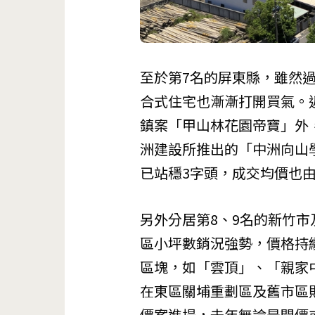
至於第7名的屏東縣，雖然
合式住宅也漸漸打開買氣。
鎮案「甲山林花園帝寶」外
洲建設所推出的「中洲向山
已站穩3字頭，成交均價也由
另外分居第8、9名的新竹
區小坪數銷況強勢，價格持
區塊，如「雲頂」、「親家
在東區關埔重劃區及舊市區
價案進場，去年無論是開價