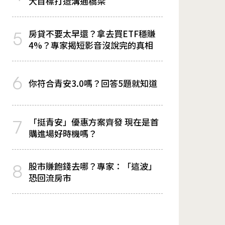
大目標打造溝通橋梁
房貸不要太早還？拿去買ETF穩賺
5
4%？專家揭短影音沒說完的真相
6
你符合青安3.0嗎？回答5題就知道
「挺青安」優惠方案齊發 現在是首
7
購進場好時機嗎？
股市賺飽錢去哪？專家：「這波」
8
恐回流房市