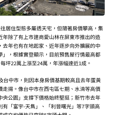
過往居住型態多屬透天宅，但隨著房價攀高，集
近年除了有上市建商愛山林在屏東市推出的造
，去年也有在地起家、近年逐步向外擴展的中
學」，根據實登顯示，目前預售屋行情最高都
每坪22萬上漲至24萬，年漲幅達近1成。
市及台中市，則因本身房價基期較高且去年蛋黃
續走揚。像台中市在西屯區七期、水湳等高價
中央公園」支撐下價格始終堅挺；新竹市去年
則有「富宇-天雋」、「利晉曙光」等7字頭高
或成交均價皆已突破5字頭大關。