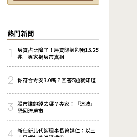
熱門新聞
房貸占比降了！房貸餘額卻衝15.25
1
兆 專家揭房市真相
2
你符合青安3.0嗎？回答5題就知道
股市賺飽錢去哪？專家：「這波」
3
恐回流房市
新任新北代銷理事長曾謀仁：以三
4