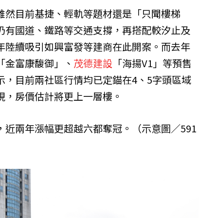
雖然目前基捷、輕軌等題材還是「只聞樓梯
仍有國道、鐵路等交通支撐，再搭配較汐止及
年陸續吸引如興富發等建商在此開案。而去年
「金富康馥御」、
茂德建設
「海揚V1」等預售
示，目前兩社區行情均已定錨在4、5字頭區域
現，房價估計將更上一層樓。
，近兩年漲幅更超越六都奪冠。（示意圖／591