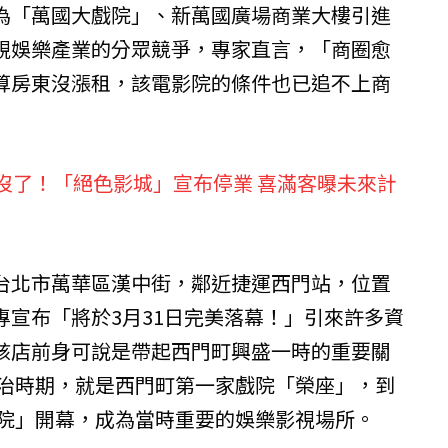
為「萬國大戲院」、新萬國廣場商業大樓引進
視娛樂產業的分眾競爭，專家直言，「商圈愈
算房東沒漲租，該電影院的條件也已追不上商
標沒了！「絕色影城」宣布停業 喜滿客曝未來計
台北市萬華區漢中街，鄰近捷運西門站，位置
專宣布「將於3月31日完美落幕！」引來許多資
該店前身可說是帶起西門町興盛一時的重要關
日治時期，就是西門町第一家戲院「榮座」，到
戲院」開幕，成為當時重要的娛樂影視場所。