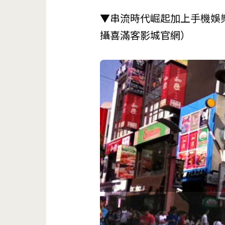
▼串流時代崛起加上手機娛
攝
喜滿客影城
官網
）