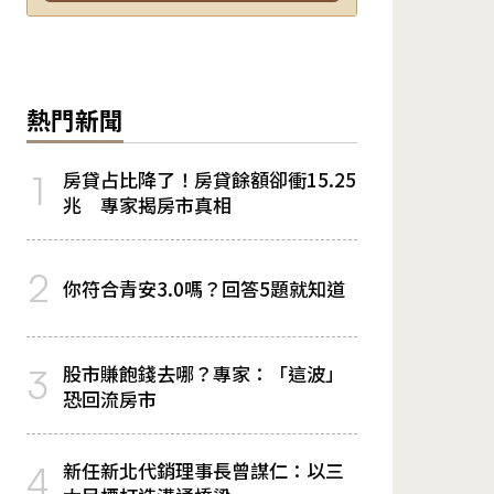
熱門新聞
房貸占比降了！房貸餘額卻衝15.25
1
兆 專家揭房市真相
2
你符合青安3.0嗎？回答5題就知道
股市賺飽錢去哪？專家：「這波」
3
恐回流房市
新任新北代銷理事長曾謀仁：以三
4