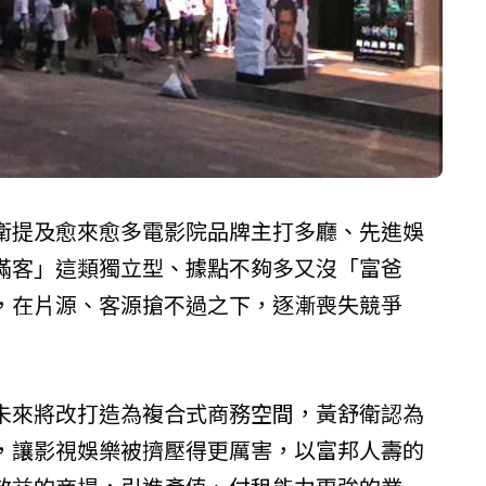
衛提及愈來愈多電影院品牌主打多廳、先進娛
滿客」這類獨立型、據點不夠多又沒「富爸
，在片源、客源搶不過之下，逐漸喪失競爭
未來將改打造為複合式商務空間，黃舒衛認為
，讓影視娛樂被擠壓得更厲害，以富邦人壽的