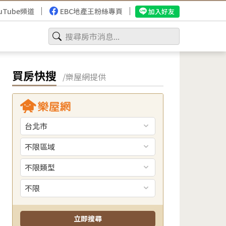
uTube頻道
EBC地產王粉絲專頁
加入好友
買房快搜
/樂屋網提供