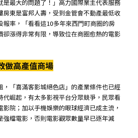
就是最大的問題了！」
高力國際
業主代表服務
樓房東是富邦人壽，受到金管會不動產最低收
投報率，「看看這10多年來西門町商圈的房
價卻漲得非常有限，導致位在商圈愈熱的電影
改做高產值商場
租，「喜滿客影城絕色店」的產業條件也已經
時代崛起，有太多影視平台分眾競爭，民眾看
電影院；加以手機娛樂的眼球經濟已成主流，
是強檔電影，否則電影觀眾數量早已逐年減