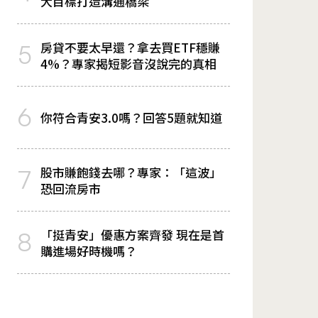
大目標打造溝通橋梁
房貸不要太早還？拿去買ETF穩賺
5
4%？專家揭短影音沒說完的真相
6
你符合青安3.0嗎？回答5題就知道
股市賺飽錢去哪？專家：「這波」
7
恐回流房市
「挺青安」優惠方案齊發 現在是首
8
購進場好時機嗎？