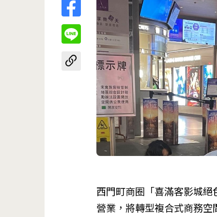
西門町
商圈「
喜滿客影城絕
營業，將轉型複合式商務空