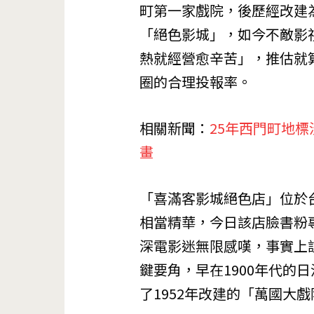
町第一家戲院，後歷經改建
「絕色影城」，如今不敵影
熱就經營愈辛苦」，推估就
圈的合理投報率。
相關新聞：
25年西門町地
畫
「喜滿客影城絕色店」位於
相當精華，今日該店臉書粉
深電影迷無限感嘆，事實上
鍵要角，早在1900年代的
了1952年改建的「萬國大