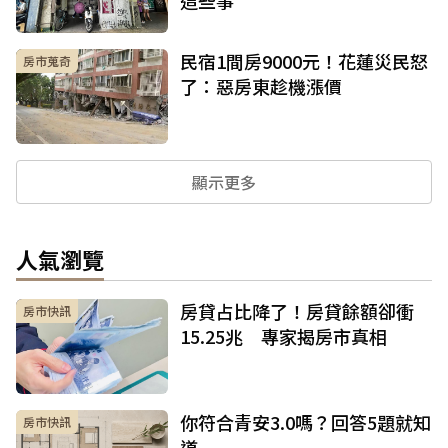
這些事
民宿1間房9000元！花蓮災民怒
房市蒐奇
了：惡房東趁機漲價
顯示更多
人氣瀏覽
房貸占比降了！房貸餘額卻衝
房市快訊
15.25兆 專家揭房市真相
你符合青安3.0嗎？回答5題就知
房市快訊
道