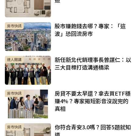
股市賺飽錢去哪？專家：「這
房市快訊
波」恐回流房市
新任新北代銷理事長曾謀仁：以
達人開講
三大目標打造溝通橋梁
房貸不要太早還？拿去買ETF穩
房市快訊
賺4%？專家揭短影音沒說完的
真相
你符合青安3.0嗎？回答5題就知
房市快訊
道