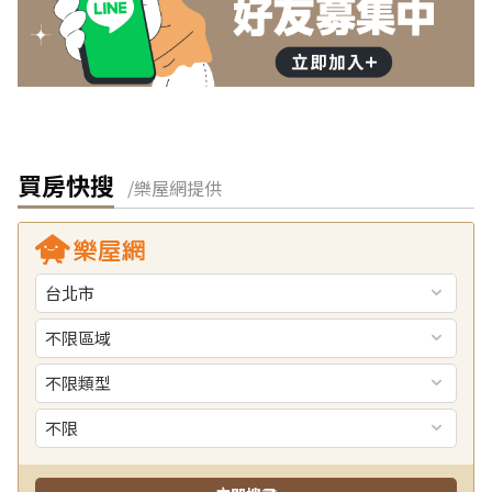
買房快搜
/樂屋網提供