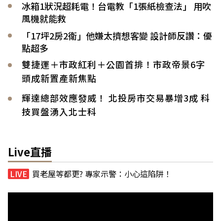
冰箱1狀況超耗電！台電教「1張紙檢查法」 用吹
風機就能救
「17坪2房2衛」他嫌太擠想客變 設計師反讚：優
點超多
雙捷運＋市政紅利＋公園首排！市政帝景6字
頭成新置產新焦點
輝達總部效應發威！ 北投房市交易暴增3成 科
技買盤湧入北士科
Live直播
買老屋等都更? 專家示警：小心這陷阱！