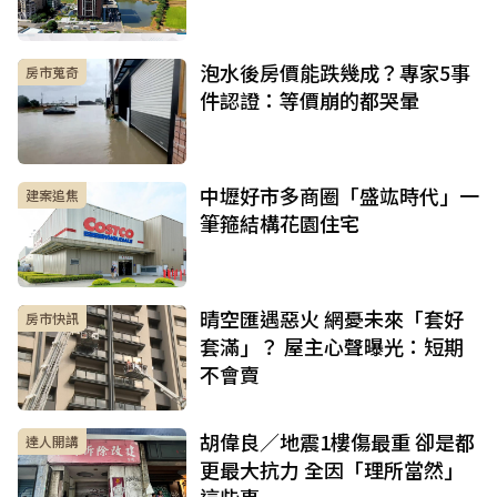
泡水後房價能跌幾成？專家5事
房市蒐奇
件認證：等價崩的都哭暈
中壢好市多商圈「盛竑時代」一
建案追焦
筆箍結構花園住宅
晴空匯遇惡火 網憂未來「套好
房市快訊
套滿」？ 屋主心聲曝光：短期
不會賣
胡偉良／地震1樓傷最重 卻是都
達人開講
更最大抗力 全因「理所當然」