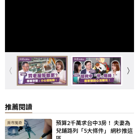
推薦閱讀
預算2千萬求台中3房！ 夫妻為
房市蒐奇
兒鋪路列「5大條件」 網秒推這
區