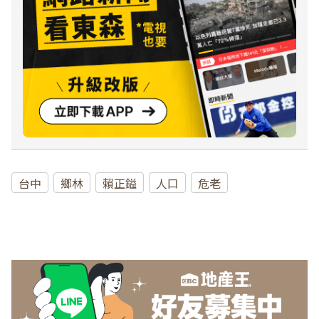
台中
鄉林
賴正鎰
人口
危老