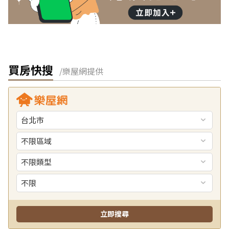
買房快搜
/樂屋網提供