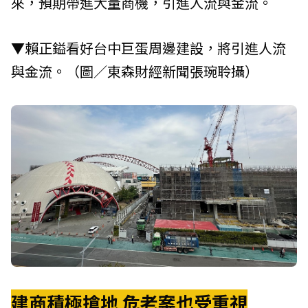
來，預期帶進大量商機，引進人流與金流。
▼賴正鎰看好台中巨蛋周邊建設，將引進人流
與金流。（圖／東森財經新聞張琬聆攝）
建商積極搶地 危老案也受重視