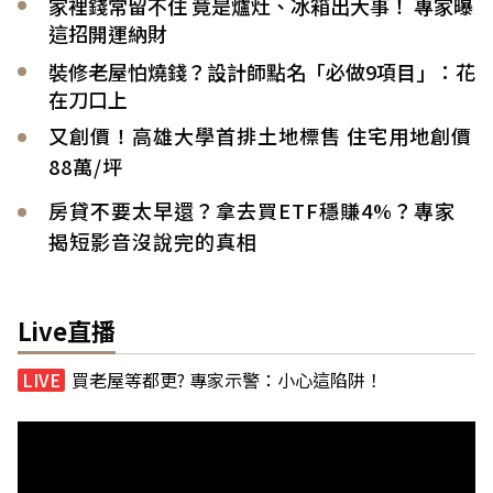
家裡錢常留不住 竟是爐灶、冰箱出大事！ 專家曝
這招開運納財
裝修老屋怕燒錢？設計師點名「必做9項目」：花
在刀口上
又創價！高雄大學首排土地標售 住宅用地創價
88萬/坪
房貸不要太早還？拿去買ETF穩賺4%？專家
揭短影音沒說完的真相
Live直播
買老屋等都更? 專家示警：小心這陷阱！