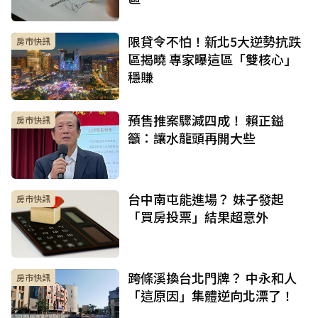
限貸令不怕！新北5大逆勢抗跌
房市快訊
區揭曉 專家曝這區「雙核心」
穩賺
預售推案驟減四成！ 賴正鎰
房市快訊
籲：讓水龍頭再開大些
台中南屯能進場？ 妹子發起
房市快訊
「買房投票」結果超意外
跨條溪換台北門牌？ 中永和人
房市快訊
「這原因」集體逆向北漂了！