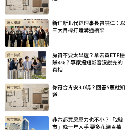
新任新北代銷理事長曾謀仁：以
達人開講
三大目標打造溝通橋梁
房貸不要太早還？拿去買ETF穩
房市快訊
賺4%？專家揭短影音沒說完的
真相
你符合青安3.0嗎？回答5題就知
房市快訊
道
非六都買房壓力也不小？「2縣
房市快訊
市」晚一年入手 要多花逾百萬