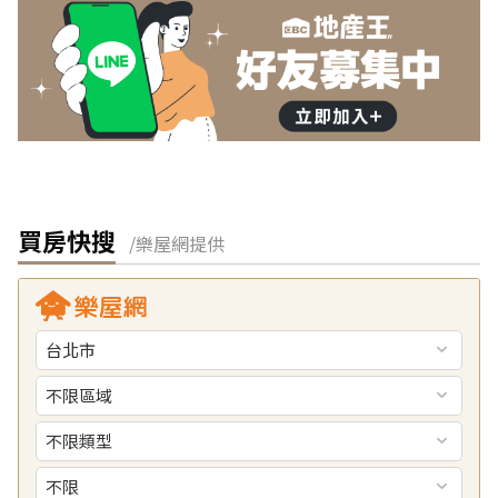
買房快搜
/樂屋網提供