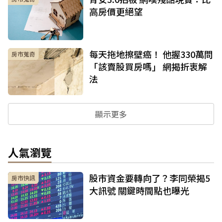
高房價更絕望
每天拖地擦壁癌！ 他握330萬問
房市蒐奇
「該賣股買房嗎」 網揭折衷解
法
顯示更多
人氣瀏覽
股市資金要轉向了？李同榮揭5
房市快訊
大訊號 關鍵時間點也曝光