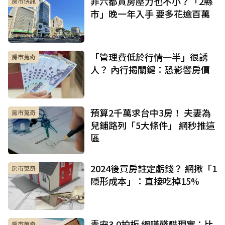
非六都買房壓力也不小？「2縣
房市快訊
市」晚一年入手 要多花逾百萬
「管理費低於行情一半」很誘
房市蒐奇
人？ 內行揭關鍵：恐影響房價
預算2千萬求台中3房！ 夫妻為
房市蒐奇
兒鋪路列「5大條件」 網秒推這
區
2024後買房註定虧錢？ 網揪「1
房市蒐奇
隱形成本」：直接吃掉15%
青安3.0拍板 網嘆殘酷現實：比
房市蒐奇