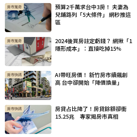
預算2千萬求台中3房！ 夫妻為
房市蒐奇
兒鋪路列「5大條件」 網秒推這
區
2024後買房註定虧錢？ 網揪「1
房市蒐奇
隱形成本」：直接吃掉15%
AI帶旺房價！ 新竹房市續飆創
房市快訊
高 台中卻開始「降價換量」
房貸占比降了！房貸餘額卻衝
房市快訊
15.25兆 專家揭房市真相