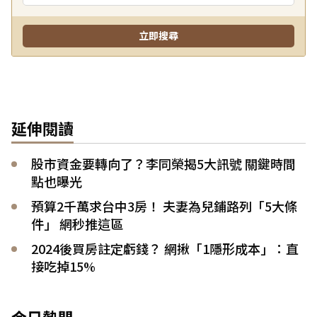
延伸閱讀
股市資金要轉向了？李同榮揭5大訊號 關鍵時間
點也曝光
預算2千萬求台中3房！ 夫妻為兒鋪路列「5大條
件」 網秒推這區
2024後買房註定虧錢？ 網揪「1隱形成本」：直
接吃掉15%