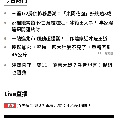
今日熱門
三重1/2房價掀移居潮！「米蘭花園」熱銷逾8成
家裡錢常留不住 竟是爐灶、冰箱出大事！ 專家曝
這招開運納財
一站進北市 通勤超輕鬆！工作離家近才是王道
檸檬加它，堅持一週大肚腩不見了，重新回到
45公斤
PR．新素簡
建商棄守「雙11」優惠大戰？業者坦言：促銷
也難救
Live直播
買老屋等都更? 專家示警：小心這陷阱！