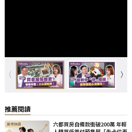
推薦閱讀
六都買房自備款衝破200萬 年輕
房市快訊
人轉買低首付預售屋「先卡位再