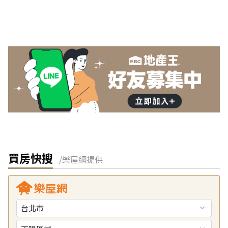
買房快搜
/樂屋網提供