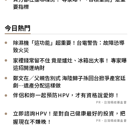
要指標
今日熱門
除濕機「這功能」超重要！台電警告：故障恐導
致火災
家裡錢常留不住 竟是爐灶、冰箱出大事！ 專家曝
這招開運納財
鄭文在／父親告別式 海陸歸子孫回台掀爭產宮廷
劇…遺產分配這樣做
伴侶和妳一起預防HPV，才有資格說愛妳！
PR．台灣癌症基金會
立即諮詢HPV！是對自己健康最好的投資，把
握現在不嫌晚！
PR．台灣癌症基金會