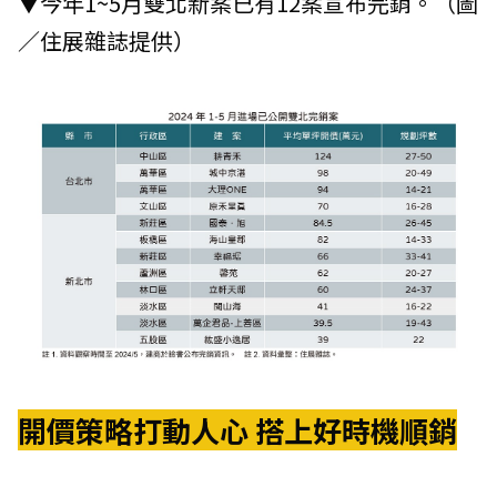
▼今年1~5月雙北新案已有12案宣布完銷。（圖
／住展雜誌提供）
開價策略打動人心 搭上好時機順銷