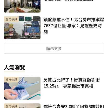
鎖盤都擋不住！北台房市推案爆
房市快訊
7637億巨量 專家：見證歷史時
刻
顯示更多
人氣瀏覽
房貸占比降了！房貸餘額卻衝
房市快訊
15.25兆 專家揭房市真相
你符合青安3.0嗎？回答5題就知
房市快訊