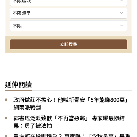
延伸閱讀
政府做莊不擔心！他喊新青安「5年能賺800萬」
網兩派戰翻
郭書瑤泛淚致歉「不再當惡鄰」 專家曝最慘結
果：房子被法拍
買方都在搶哪種房？ 專家曝：「含積量高」是重