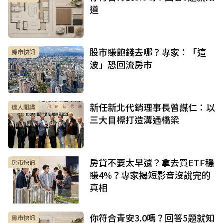
道
股市賺飽錢去哪？專家：「這
房市快訊
波」恐回流房市
新任新北代銷理事長曾謀仁：以
達人開講
三大目標打造溝通橋梁
房貸不要太早還？拿去買ETF穩
房市快訊
賺4%？專家揭短影音沒說完的
真相
你符合青安3.0嗎？回答5題就知
房市快訊