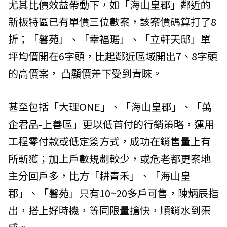
尤其比價效益帶動下，如「海山皇郡」鄰近的
新板特區已有單價三位數案，該案價碼算打了8
折；「馨苑」、「幸福琚」、「立軒天邸」單
坪均價開在6字頭，比起鄰近區域開出7、8字頭
的高價案， 凸顯價差下受到青睞。
甚至包括「大理ONE」、「海山皇郡」、「萬
企君品-上善區」更以低首付的行銷策略，運用
工程零付款或低定簽方式，成功在銷售量上有
所斬獲；加上戶數規劃較少，或危老都更案地
主分回戶多，比方「耕青禾」、「海山皇
郡」、「馨苑」只有10~20多戶可售，陳炳辰指
出，搭上好時機，等同限量搶快，順銷水到渠