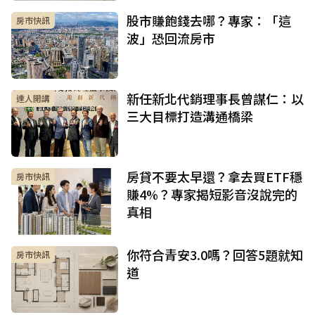
股市賺飽錢去哪？專家：「這
房市快訊
波」恐回流房市
新任新北代銷理事長曾謀仁：以
達人開講
三大目標打造溝通橋梁
房貸不要太早還？拿去買ETF穩
房市快訊
賺4%？專家揭短影音沒說完的
真相
你符合青安3.0嗎？回答5題就知
房市快訊
道