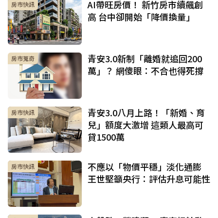
AI帶旺房價！ 新竹房市續飆創
房市快訊
高 台中卻開始「降價換量」
青安3.0新制「離婚就追回200
房市蒐奇
萬」？ 網傻眼：不合也得死撐
青安3.0八月上路！「新婚、育
房市快訊
兒」額度大激增 這類人最高可
貸1500萬
不應以「物價平穩」淡化通膨
房市快訊
王世堅籲央行：評估升息可能性