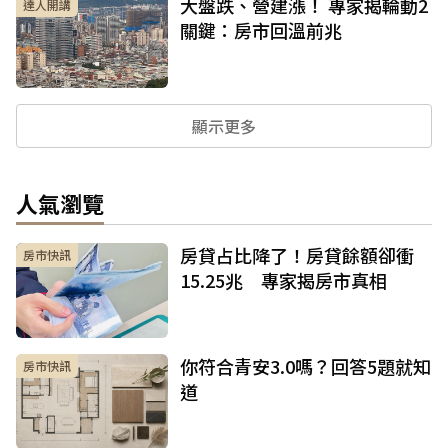
大盤跌、營建漲！ 專家揭輪動2
達人開講
關鍵：房市回溫前兆
顯示更多
人氣瀏覽
房貸占比降了！房貸餘額卻衝
房市快訊
15.25兆 專家揭房市真相
你符合青安3.0嗎？回答5題就知
房市快訊
道