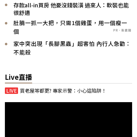
存款all-in買房 他憂沒錢裝潢 過來人：軟裝也能
很舒適
肚腩一抓一大把，只需1個雞蛋，用一個瘦一
個
PR．新素簡
家中突出現「長腳黑蟲」超害怕 內行人急勸：
不能殺
Live直播
買老屋等都更? 專家示警：小心這陷阱！