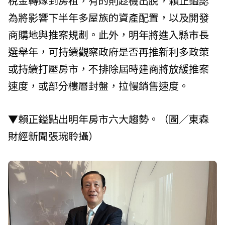
稅金轉嫁到房租，有的則趁機出脫，賴正鎰認
為將影響下半年多屋族的資產配置，以及開發
商購地與推案規劃。此外，明年將進入縣市長
選舉年，可持續觀察政府是否再推新利多政策
或持續打壓房市，不排除屆時建商將放緩推案
速度，或部分樓層封盤，拉慢銷售速度。
▼賴正鎰點出明年房市六大趨勢。（圖／東森
財經新聞張琬聆攝）