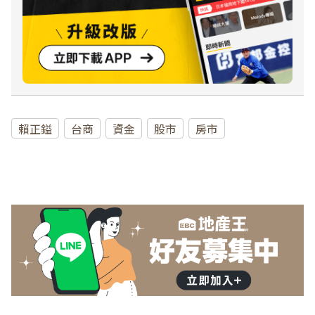
賴正鎰
台商
資金
股市
房市