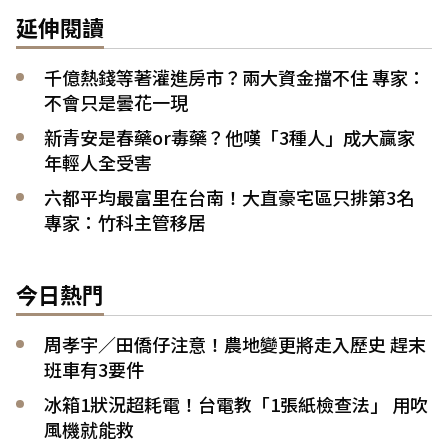
延伸閱讀
千億熱錢等著灌進房市？兩大資金擋不住 專家：
不會只是曇花一現
新青安是春藥or毒藥？他嘆「3種人」成大贏家
年輕人全受害
六都平均最富里在台南！大直豪宅區只排第3名
專家：竹科主管移居
今日熱門
周孝宇／田僑仔注意！農地變更將走入歷史 趕末
班車有3要件
冰箱1狀況超耗電！台電教「1張紙檢查法」 用吹
風機就能救