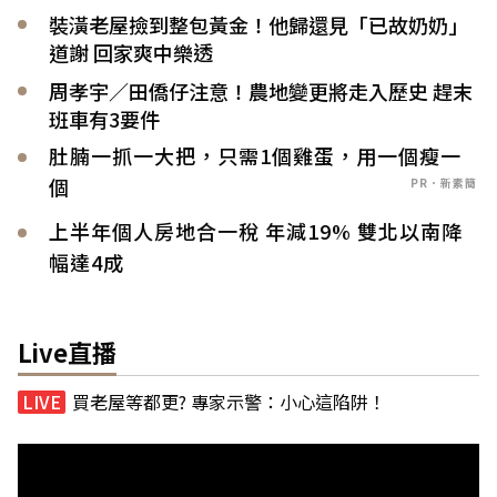
裝潢老屋撿到整包黃金！他歸還見「已故奶奶」
道謝 回家爽中樂透
周孝宇／田僑仔注意！農地變更將走入歷史 趕末
班車有3要件
肚腩一抓一大把，只需1個雞蛋，用一個瘦一
個
PR．新素簡
上半年個人房地合一稅 年減19% 雙北以南降
幅達4成
Live直播
買老屋等都更? 專家示警：小心這陷阱！