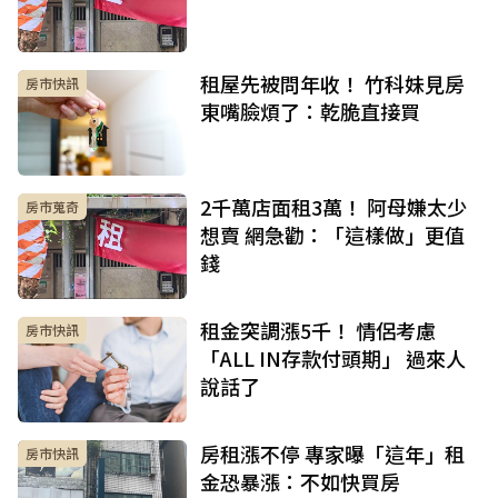
租屋先被問年收！ 竹科妹見房
房市快訊
東嘴臉煩了：乾脆直接買
2千萬店面租3萬！ 阿母嫌太少
房市蒐奇
想賣 網急勸：「這樣做」更值
錢
租金突調漲5千！ 情侶考慮
房市快訊
「ALL IN存款付頭期」 過來人
說話了
房租漲不停 專家曝「這年」租
房市快訊
金恐暴漲：不如快買房