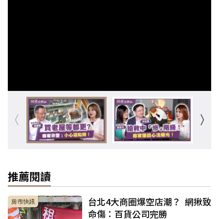
推薦閱讀
台北4大商圈爆空店潮？ 網揪致
房市快訊
命傷：百貨公司完勝