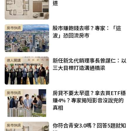
道
股市賺飽錢去哪？專家：「這
房市快訊
波」恐回流房市
新任新北代銷理事長曾謀仁：以
達人開講
三大目標打造溝通橋梁
房貸不要太早還？拿去買ETF穩
房市快訊
賺4%？專家揭短影音沒說完的
真相
你符合青安3.0嗎？回答5題就知
房市快訊