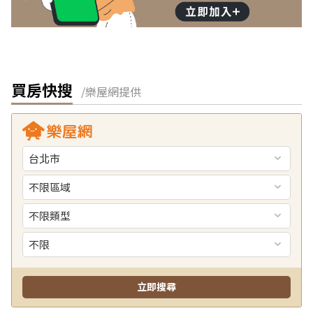
買房快搜
/樂屋網提供