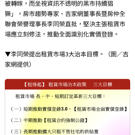
被轉嫁，而坐視資訊不透明的黑市持續猖
獗」，房市趨勢專家、吉家網董事長暨房仲全
聯會榮譽理事長李同榮直批，堅決主張租賃市
場應立刻修法，推動全面識別化實價登錄。
▼李同榮提出租賃市場3大治本目標。（圖／吉
家網提供）