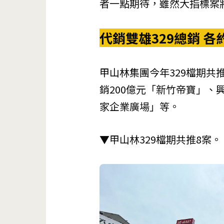
者一點期待，雖然大指標案
代銷雙雄329總銷 各
甲山林集團
今年329檔期共
銷200億元「新竹帝寶」、
家企業廣場」等。
▼甲山林329檔期共推8案