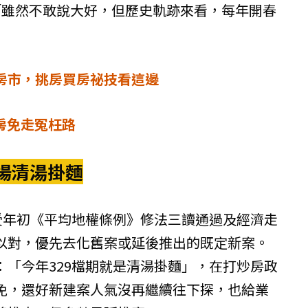
「雖然不敢說大好，但歷史軌跡來看，每年開春
房市，挑房買房祕技看這邊
房免走冤枉路
場清湯掛麵
，受年初《平均地權條例》修法三讀通過及經濟走
以對，優先去化舊案或延後推出的既定新案。
：「今年329檔期就是清湯掛麵」，在打炒房政
免，還好新建案人氣沒再繼續往下探，也給業