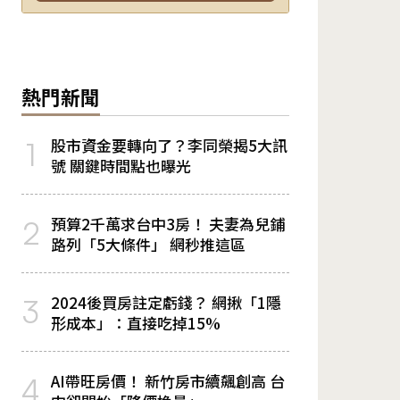
熱門新聞
股市資金要轉向了？李同榮揭5大訊
1
號 關鍵時間點也曝光
預算2千萬求台中3房！ 夫妻為兒鋪
2
路列「5大條件」 網秒推這區
2024後買房註定虧錢？ 網揪「1隱
3
形成本」：直接吃掉15%
AI帶旺房價！ 新竹房市續飆創高 台
4