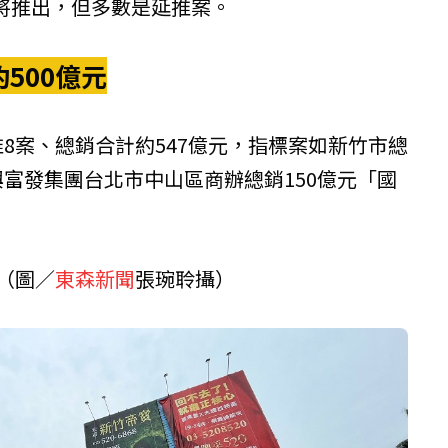
將推出，但多數是延推案。
約500億元
推8案、總銷合計約547億元，指標案如新竹市總
興富發集團
台北市中山區商辦總銷150億元「國
。（圖／
東森新聞
張琬聆攝）