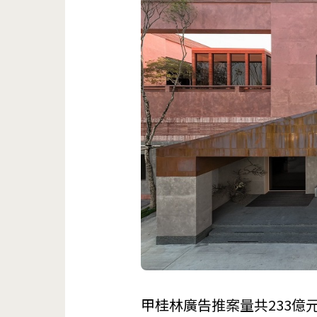
甲桂林廣告
推案量共233億