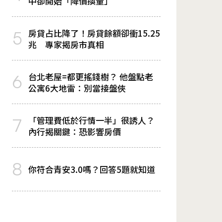
中卻開始「降價換量」
房貸占比降了！房貸餘額卻衝15.25
5
兆 專家揭房市真相
台北老屋=都更搖錢樹？ 他盤點老
6
公寓6大地雷：別當接盤俠
「管理費低於行情一半」很誘人？
7
內行揭關鍵：恐影響房價
8
你符合青安3.0嗎？回答5題就知道