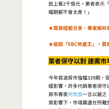
就上看2千億元。業者表示
檔期都不會太差！」
★買房經驗分享、專家解析
★追蹤「EBC地產王」，買
業者保守以對 建案市
今年首波房市強檔329期
緩影響，許多代銷業者保守
房市專家
何世昌
一言以蔽之
策影響下，市場震盪在所難