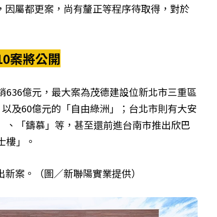
，因屬都更案，尚有釐正等程序待取得，對於
10案將公開
銷636億元，最大案為
茂德建設
位新北市三重區
，以及60億元的「自由綠洲」；台北市則有大安
恒」、「鑄慕」等，甚至還前進台南市推出
欣巴
士樓」。
出新案。（圖／
新聯陽實業
提供）