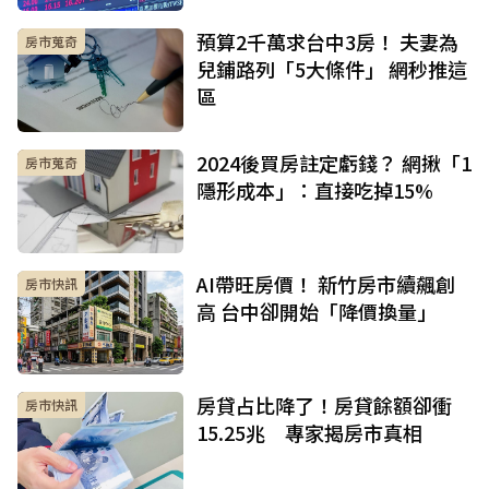
預算2千萬求台中3房！ 夫妻為
房市蒐奇
兒鋪路列「5大條件」 網秒推這
區
2024後買房註定虧錢？ 網揪「1
房市蒐奇
隱形成本」：直接吃掉15%
AI帶旺房價！ 新竹房市續飆創
房市快訊
高 台中卻開始「降價換量」
房貸占比降了！房貸餘額卻衝
房市快訊
15.25兆 專家揭房市真相