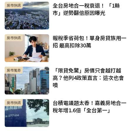
全台房地合一稅衰退！ 「1縣
房市快訊
市」逆勢翻倍原因曝光
報稅季省荷包！單身房貸族用一
房市快訊
招 最高扣除30萬
「限貸免驚」房價只會越打越
房市蒐奇
高？他列4政策直言：這次也會
噴
台積電議題太香！嘉義房地合一
房市快訊
稅年增1.6倍「全台第一」