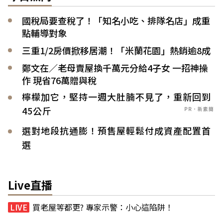
國稅局要查稅了！「知名小吃、排隊名店」成重
點輔導對象
三重1/2房價掀移居潮！「米蘭花園」熱銷逾8成
鄭文在／老母賣屋換千萬元分給4子女 一招神操
作 現省76萬贈與稅
檸檬加它，堅持一週大肚腩不見了，重新回到
45公斤
PR．新素簡
選對地段抗通膨！預售屋輕鬆付成資產配置首
選
Live直播
買老屋等都更? 專家示警：小心這陷阱！