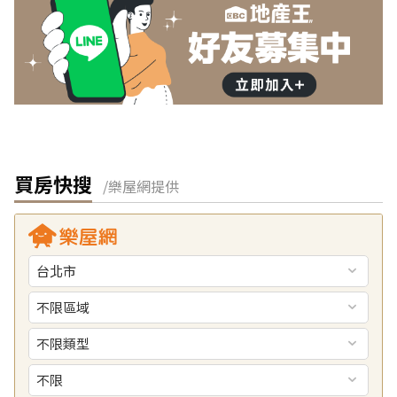
買房快搜
/樂屋網提供