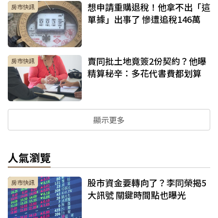
想申請重購退稅！他拿不出「這
房市快訊
單據」出事了 慘遭追稅146萬
賣同批土地竟簽2份契約？他曝
房市快訊
精算秘辛：多花代書費都划算
顯示更多
人氣瀏覽
股市資金要轉向了？李同榮揭5
房市快訊
大訊號 關鍵時間點也曝光