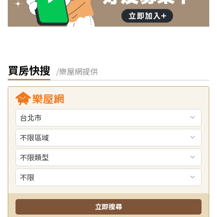
買房快搜
/樂屋網提供