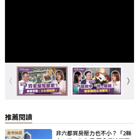
推薦閱讀
非六都買房壓力也不小？「2縣
房市快訊