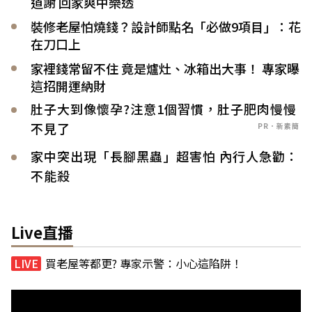
道謝 回家爽中樂透
裝修老屋怕燒錢？設計師點名「必做9項目」：花
在刀口上
家裡錢常留不住 竟是爐灶、冰箱出大事！ 專家曝
這招開運納財
肚子大到像懷孕?注意1個習慣，肚子肥肉慢慢
不見了
PR．新素簡
家中突出現「長腳黑蟲」超害怕 內行人急勸：
不能殺
Live直播
買老屋等都更? 專家示警：小心這陷阱！