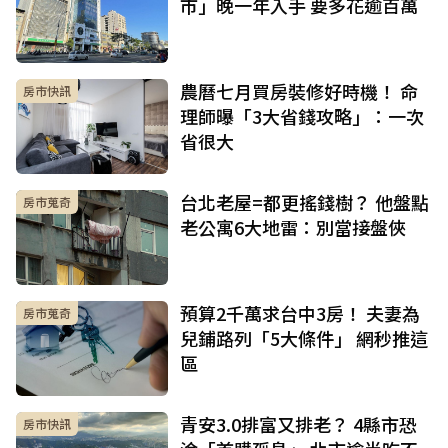
市」晚一年入手 要多花逾百萬
農曆七月買房裝修好時機！ 命
房市快訊
理師曝「3大省錢攻略」：一次
省很大
台北老屋=都更搖錢樹？ 他盤點
房市蒐奇
老公寓6大地雷：別當接盤俠
預算2千萬求台中3房！ 夫妻為
房市蒐奇
兒鋪路列「5大條件」 網秒推這
區
青安3.0排富又排老？ 4縣市恐
房市快訊