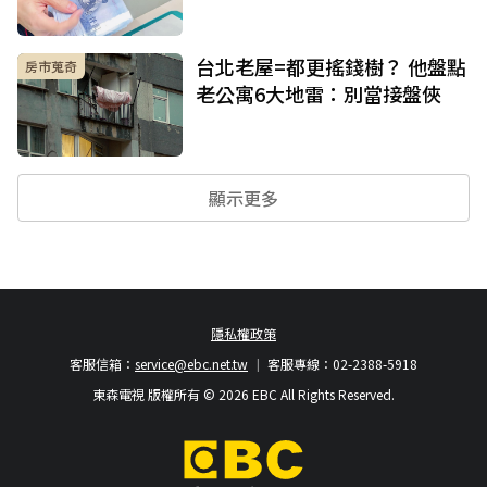
台北老屋=都更搖錢樹？ 他盤點
房市蒐奇
老公寓6大地雷：別當接盤俠
顯示更多
隱私權政策
客服信箱：
service@ebc.net.tw
客服專線：02-2388-5918
東森電視 版權所有 © 2026 EBC All Rights Reserved.