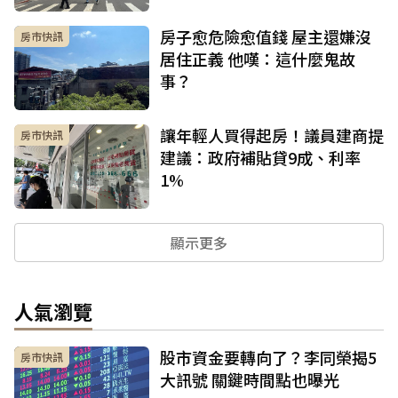
房子愈危險愈值錢 屋主還嫌沒
房市快訊
居住正義 他嘆：這什麼鬼故
事？
讓年輕人買得起房！議員建商提
房市快訊
建議：政府補貼貸9成、利率
1%
顯示更多
人氣瀏覽
股市資金要轉向了？李同榮揭5
房市快訊
大訊號 關鍵時間點也曝光