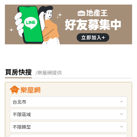
買房快搜
/樂屋網提供