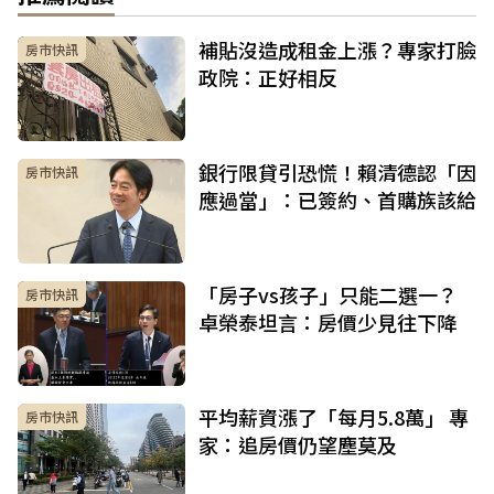
補貼沒造成租金上漲？專家打臉
房市快訊
政院：正好相反
銀行限貸引恐慌！賴清德認「因
房市快訊
應過當」：已簽約、首購族該給
「房子vs孩子」只能二選一？
房市快訊
卓榮泰坦言：房價少見往下降
平均薪資漲了「每月5.8萬」 專
房市快訊
家：追房價仍望塵莫及