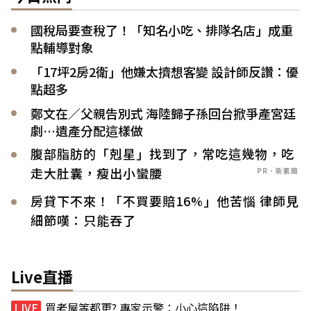
國稅局要查稅了！「知名小吃、排隊名店」成重
點輔導對象
「17坪2房2衛」他嫌太擠想客變 設計師反讚：優
點超多
鄭文在／父親告別式 海陸歸子孫回台掀爭產宮廷
劇…遺產分配這樣做
腹部脂肪的「剋星」找到了，常吃這幾物，吃
走大肚囊，瘦出小蠻腰
PR．新素簡
房貸下不來！「不買要賠16%」他苦惱 律師見
細節嘆：只能吞了
Live直播
買老屋等都更? 專家示警：小心這陷阱！