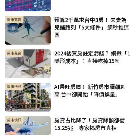
預算2千萬求台中3房！ 夫妻為
房市蒐奇
兒鋪路列「5大條件」 網秒推這
區
2024後買房註定虧錢？ 網揪「1
房市蒐奇
隱形成本」：直接吃掉15%
AI帶旺房價！ 新竹房市續飆創
房市快訊
高 台中卻開始「降價換量」
房貸占比降了！房貸餘額卻衝
房市快訊
15.25兆 專家揭房市真相