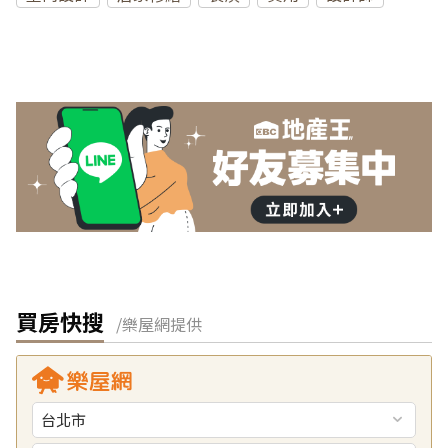
買房快搜
/樂屋網提供