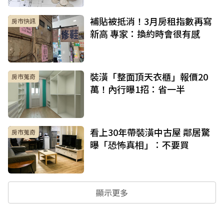
補貼被抵消！3月房租指數再寫
房市快訊
新高 專家：換約時會很有感
裝潢「整面頂天衣櫃」報價20
房市蒐奇
萬！內行曝1招：省一半
看上30年帶裝潢中古屋 鄰居驚
房市蒐奇
曝「恐怖真相」：不要買
顯示更多