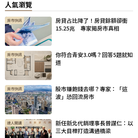
人氣瀏覽
房貸占比降了！房貸餘額卻衝
房市快訊
15.25兆 專家揭房市真相
你符合青安3.0嗎？回答5題就知
房市快訊
道
股市賺飽錢去哪？專家：「這
房市快訊
波」恐回流房市
新任新北代銷理事長曾謀仁：以
達人開講
三大目標打造溝通橋梁