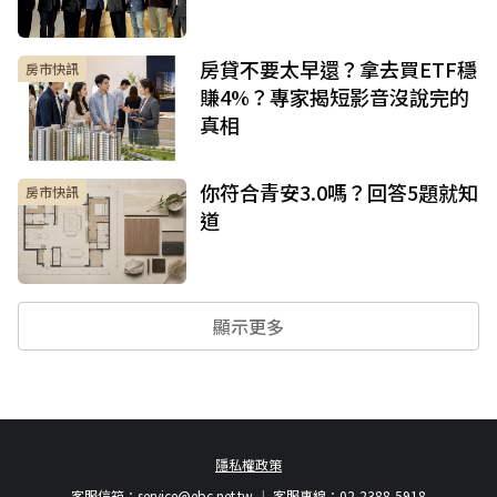
房貸不要太早還？拿去買ETF穩
房市快訊
賺4%？專家揭短影音沒說完的
真相
你符合青安3.0嗎？回答5題就知
房市快訊
道
顯示更多
隱私權政策
客服信箱：
service@ebc.net.tw
客服專線：02-2388-5918