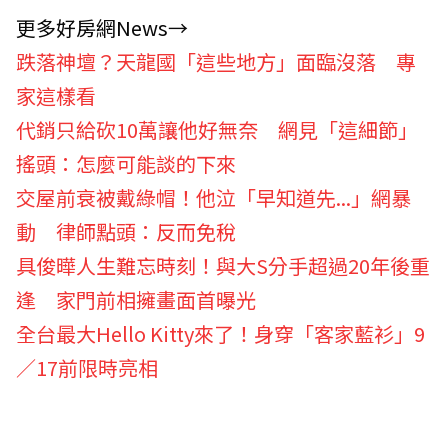
更多好房網News→
跌落神壇？天龍國「這些地方」面臨沒落 專
家這樣看
代銷只給砍10萬讓他好無奈 網見「這細節」
搖頭：怎麼可能談的下來
交屋前衰被戴綠帽！他泣「早知道先...」網暴
動 律師點頭：反而免稅
具俊曄人生難忘時刻！與大S分手超過20年後重
逢 家門前相擁畫面首曝光
全台最大Hello Kitty來了！身穿「客家藍衫」9
／17前限時亮相