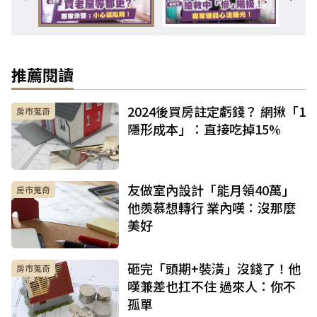
推薦閱讀
2024後買房註定虧錢？ 網揪「1
房市蒐奇
隱形成本」：直接吃掉15%
友做室內設計「能月領40萬」
房市蒐奇
他羨慕想轉行 業內嘆：沒那麼
美好
砸完「頭期+裝潢」沒錢了！他
房市蒐奇
嘆兼差也扛不住 過來人：你不
孤單