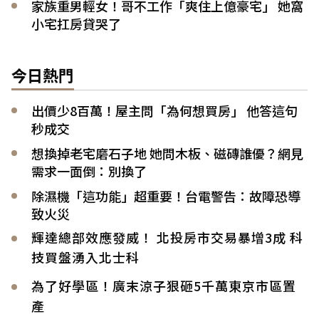
家族重男輕女！哥不工作「爽住上億豪宅」 她窩
小宅扛房貸哭了
今日熱門
出價少8百萬！屋主問「為何想買房」 他答這句
秒成交
想換掉老宅磨石子地 她問木板、磁磚誰優？網見
需求一面倒：別換了
除濕機「這功能」超重要！台電警告：故障恐導
致火災
輝達總部效應發威！ 北投房市交易暴增3成 科
技買盤湧入北士科
為了好學區！廣末涼子狠砸5千萬東京市區置
產