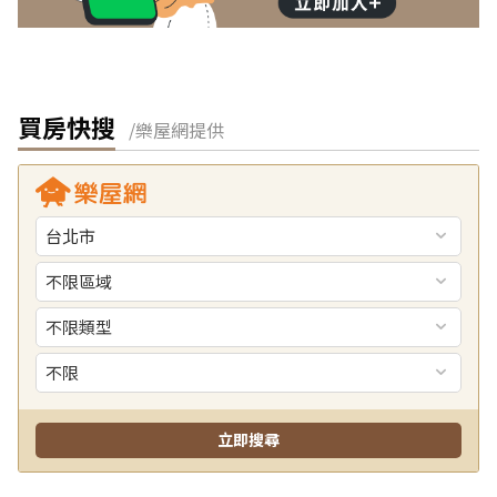
買房快搜
/樂屋網提供