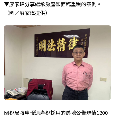
▼廖家瑋分享繼承房產卻面臨重稅的案例。
（圖／廖家瑋提供）
國稅局
將申報遺產稅採用的房地公告現值1200