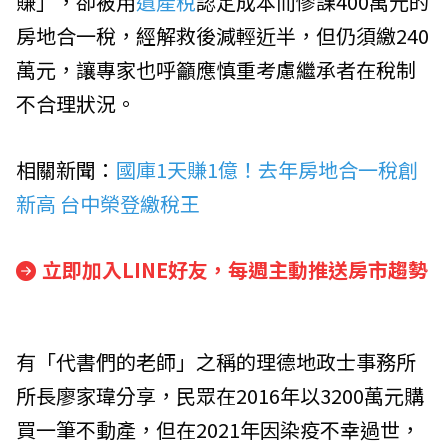
賺」，卻被用
遺產稅
認定成本而慘課400萬元的
房地合一稅，經解救後減輕近半，但仍須繳240
萬元，讓專家也呼籲應慎重考慮繼承者在稅制
不合理狀況。
相關新聞：
國庫1天賺1億！去年房地合一稅創
新高 台中榮登繳稅王
立即加入LINE好友，每週主動推送房市趨勢
有「代書們的老師」之稱的理德地政士事務所
所長廖家瑋分享，民眾在2016年以3200萬元購
買一筆不動產，但在2021年因染疫不幸過世，