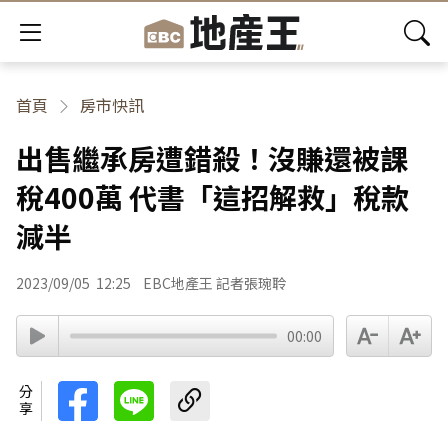
首頁
房市快訊
出售繼承房遭錯殺！沒賺還被課
稅400萬 代書「這招解救」稅款
減半
2023/09/05
12:25
EBC地產王 記者張琬聆
00:00
分享