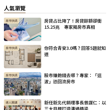
人氣瀏覽
房貸占比降了！房貸餘額卻衝
房市快訊
15.25兆 專家揭房市真相
你符合青安3.0嗎？回答5題就知
房市快訊
道
股市賺飽錢去哪？專家：「這
房市快訊
波」恐回流房市
新任新北代銷理事長曾謀仁：以
達人開講
三大目標打造溝通橋梁