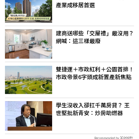
產業成移居首選
建商送哪些「交屋禮」最沒用？
網喊：這三樣最廢
雙捷運＋市政紅利＋公園首排！
市政帝景6字頭成新置產新焦點
學生沒收入卻扛千萬房貸？ 王
世堅批新青安：炒房助燃器
Recommended by