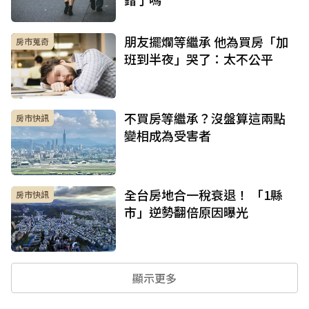
朋友擺爛等繼承 他為買房「加
房市蒐奇
班到半夜」哭了：太不公平
不買房等繼承？沒盤算這兩點
房市快訊
變相成為受害者
全台房地合一稅衰退！ 「1縣
房市快訊
市」逆勢翻倍原因曝光
顯示更多