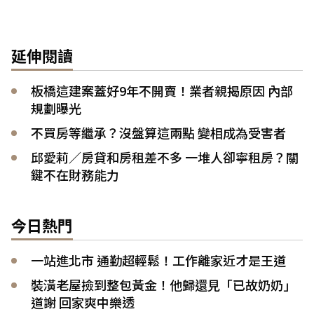
延伸閱讀
板橋這建案蓋好9年不開賣！業者親揭原因 內部
規劃曝光
不買房等繼承？沒盤算這兩點 變相成為受害者
邱愛莉／房貸和房租差不多 一堆人卻寧租房？關
鍵不在財務能力
今日熱門
一站進北市 通勤超輕鬆！工作離家近才是王道
裝潢老屋撿到整包黃金！他歸還見「已故奶奶」
道謝 回家爽中樂透