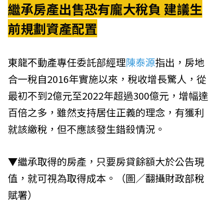
繼承房產出售恐有龐大稅負 建議生
前規劃資產配置
東龍不動產
專任委託部經理
陳泰源
指出，房地
合一稅自2016年實施以來，稅收增長驚人，從
最初不到2億元至2022年超過300億元，增幅達
百倍之多，雖然支持居住正義的理念，有獲利
就該繳稅，但不應該發生錯殺情況。
▼繼承取得的房產，只要房貸餘額大於公告現
值，就可視為取得成本。（圖／翻攝
財政部稅
賦署
）