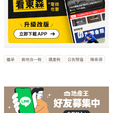
繼承
房地合一稅
遺產稅
公告現值
陳泰源