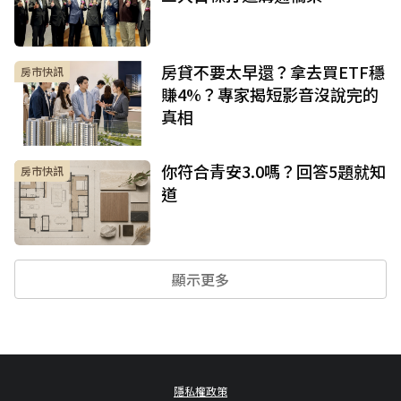
房貸不要太早還？拿去買ETF穩
房市快訊
賺4%？專家揭短影音沒說完的
真相
你符合青安3.0嗎？回答5題就知
房市快訊
道
顯示更多
隱私權政策