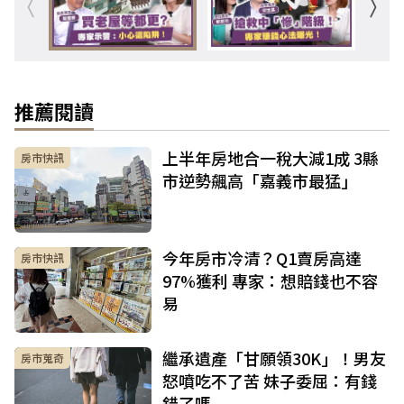
推薦閱讀
上半年房地合一稅大減1成 3縣
房市快訊
市逆勢飆高「嘉義市最猛」
今年房市冷清？Q1賣房高達
房市快訊
97%獲利 專家：想賠錢也不容
易
繼承遺產「甘願領30K」！男友
房市蒐奇
怒噴吃不了苦 妹子委屈：有錢
錯了嗎