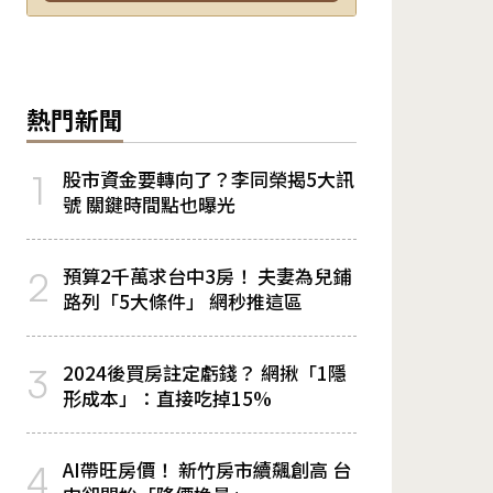
熱門新聞
股市資金要轉向了？李同榮揭5大訊
1
號 關鍵時間點也曝光
預算2千萬求台中3房！ 夫妻為兒鋪
2
路列「5大條件」 網秒推這區
2024後買房註定虧錢？ 網揪「1隱
3
形成本」：直接吃掉15%
AI帶旺房價！ 新竹房市續飆創高 台
4