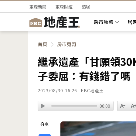
東森新聞
東森財經
造咖
房市動態
居
首頁
房市蒐奇
繼承遺產「甘願領30
子委屈：有錢錯了嗎
2023/08/30
16:26
EBC地產王
00:00
分享