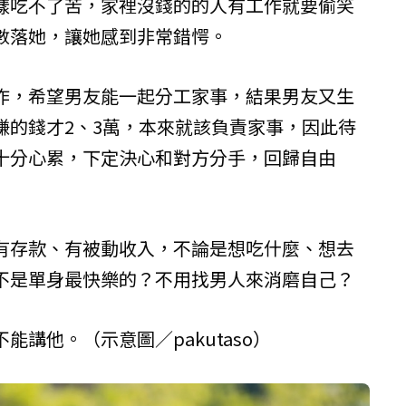
樣吃不了苦，家裡沒錢的的人有工作就要偷笑
數落她，讓她感到非常錯愕。
作，希望男友能一起分工家事，結果男友又生
賺的錢才2、3萬，本來就該負責家事，因此待
十分心累，下定決心和對方分手，回歸自由
有存款、有被動收入，不論是想吃什麼、想去
不是單身最快樂的？不用找男人來消磨自己？
講他。（示意圖／pakutaso）