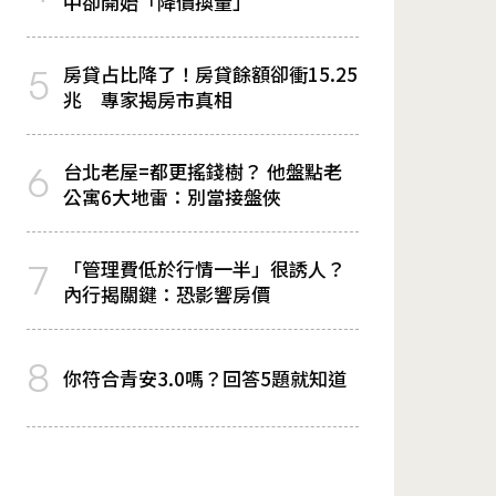
中卻開始「降價換量」
房貸占比降了！房貸餘額卻衝15.25
5
兆 專家揭房市真相
台北老屋=都更搖錢樹？ 他盤點老
6
公寓6大地雷：別當接盤俠
「管理費低於行情一半」很誘人？
7
內行揭關鍵：恐影響房價
8
你符合青安3.0嗎？回答5題就知道