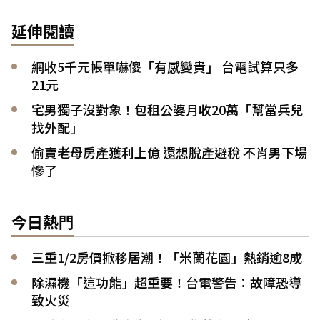
延伸閱讀
網收5千元帳單嚇傻「有感變貴」 台電試算只多
21元
宅男獨子沒對象！包租公婆月收20萬「幫當兵兒
找外配」
偷賣老母房產獲利上億 還想脫產避稅 不肖男下場
慘了
今日熱門
三重1/2房價掀移居潮！「米蘭花園」熱銷逾8成
除濕機「這功能」超重要！台電警告：故障恐導
致火災