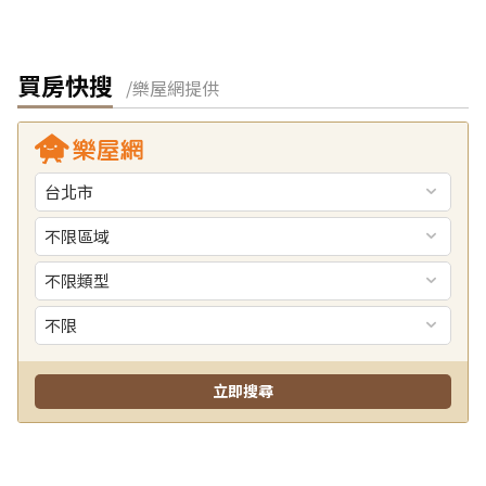
買房快搜
/樂屋網提供