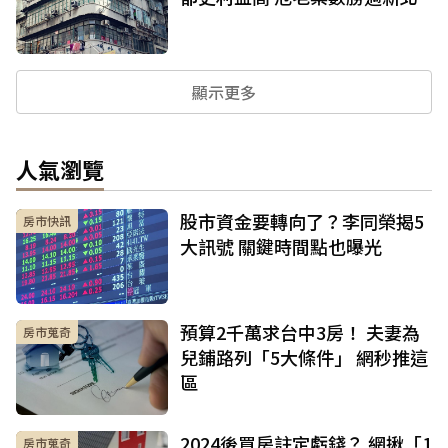
顯示更多
人氣瀏覽
股市資金要轉向了？李同榮揭5
房市快訊
大訊號 關鍵時間點也曝光
預算2千萬求台中3房！ 夫妻為
房市蒐奇
兒鋪路列「5大條件」 網秒推這
區
2024後買房註定虧錢？ 網揪「1
房市蒐奇