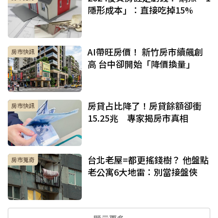
隱形成本」：直接吃掉15%
AI帶旺房價！ 新竹房市續飆創
房市快訊
高 台中卻開始「降價換量」
房貸占比降了！房貸餘額卻衝
房市快訊
15.25兆 專家揭房市真相
台北老屋=都更搖錢樹？ 他盤點
房市蒐奇
老公寓6大地雷：別當接盤俠