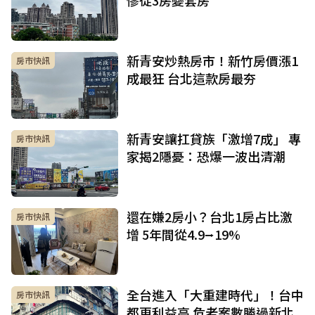
慘從3房變套房
新青安炒熱房市！新竹房價漲1
房市快訊
成最狂 台北這款房最夯
新青安讓扛貸族「激增7成」 專
房市快訊
家揭2隱憂：恐爆一波出清潮
還在嫌2房小？台北1房占比激
房市快訊
增 5年間從4.9⭢19%
全台進入「大重建時代」！台中
房市快訊
都更利益高 危老案數勝過新北