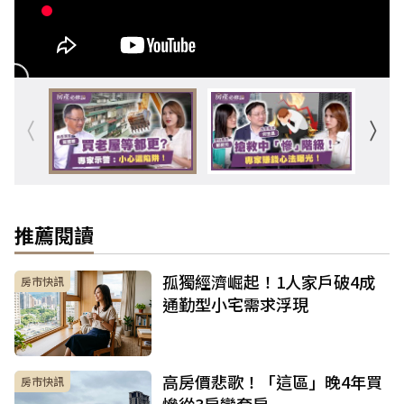
推薦閱讀
孤獨經濟崛起！1人家戶破4成
房市快訊
通勤型小宅需求浮現
高房價悲歌！「這區」晚4年買
房市快訊