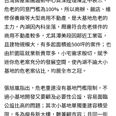
台灣房屋集團趨勢中心資深經理陳定中表示，
危老的同意門檻為100%，所以商辦、飯店、維
修保養廠等大型商用不動產，是大基地危老的
主力。內湖因內科坐落，周邊符合危老條件的
商用不動產較多，尤其潭美段因鄰近工業區，
且建物規模大，有多起面積逾500坪的案件；也
由於園區就業新貴眾多，小宅需求殷切，賦予
迷你危老案充分的發展空間，使內湖不論大小
基地的危老案佔比，均居全市之冠。
張旭嵐指出，危老重建沒有基地門檻限制，不
過小基地開發又要顧及必要性公設，容易面臨
公設比高的問題；其次小基地單獨重建容積受
限，多為瘦長新大樓，難兼顧市容；且同一街