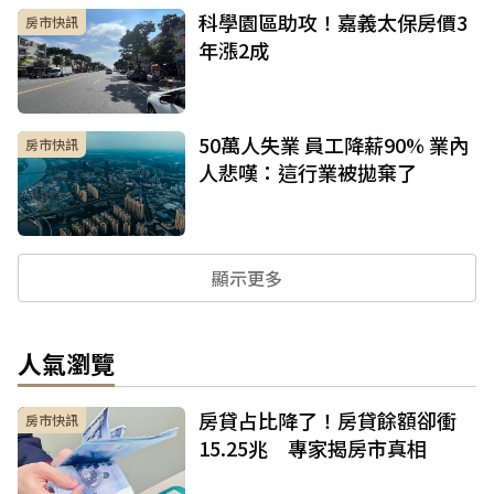
科學園區助攻！嘉義太保房價3
房市快訊
年漲2成
50萬人失業 員工降薪90% 業內
房市快訊
人悲嘆：這行業被拋棄了
顯示更多
人氣瀏覽
房貸占比降了！房貸餘額卻衝
房市快訊
15.25兆 專家揭房市真相