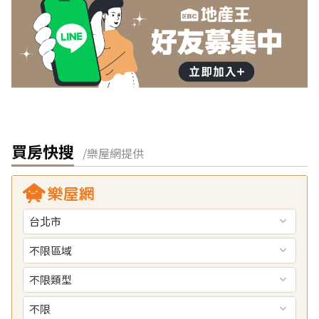
買房快搜
/樂屋網提供