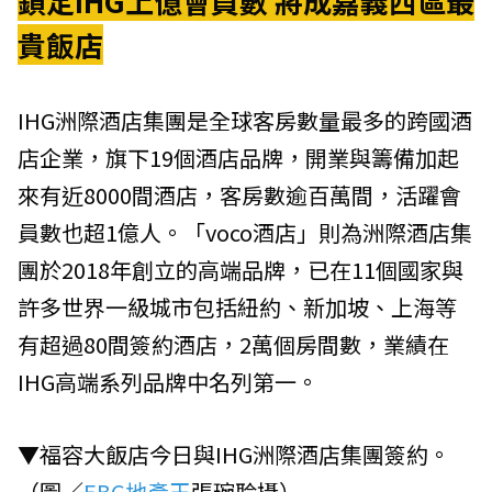
鎖定IHG上億會員數 將成嘉義西區最
貴飯店
IHG洲際酒店集團是全球客房數量最多的跨國酒
店企業，旗下19個酒店品牌，開業與籌備加起
來有近8000間酒店，客房數逾百萬間，活躍會
員數也超1億人。「voco酒店」則為洲際酒店集
團於2018年創立的高端品牌，已在11個國家與
許多世界一級城市包括紐約、新加坡、上海等
有超過80間簽約酒店，2萬個房間數，業績在
IHG高端系列品牌中名列第一。
▼福容大飯店今日與IHG洲際酒店集團簽約。
（圖／
EBC地產王
張琬聆攝）