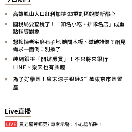
高雄鳳山人口紅利加持 93重劃區蛻變新都心
國稅局要查稅了！「知名小吃、排隊名店」成重
點輔導對象
想換掉老宅磨石子地 她問木板、磁磚誰優？網見
需求一面倒：別換了
純網銀拚「開辦房貸」！不只將來銀行
LINE、樂天也有興趣
為了好學區！廣末涼子狠砸5千萬東京市區置
產
Live直播
買老屋等都更? 專家示警：小心這陷阱！