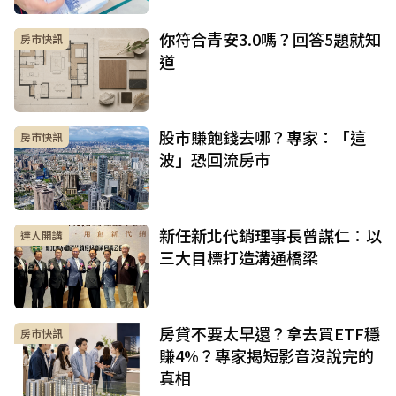
你符合青安3.0嗎？回答5題就知
房市快訊
道
股市賺飽錢去哪？專家：「這
房市快訊
波」恐回流房市
新任新北代銷理事長曾謀仁：以
達人開講
三大目標打造溝通橋梁
房貸不要太早還？拿去買ETF穩
房市快訊
賺4%？專家揭短影音沒說完的
真相