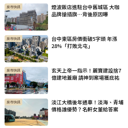
煙波飯店進駐台中舊城區 大咖
房市快訊
品牌搶插旗…背後原因曝
台中東區房價衝破5字頭 年漲
房市快訊
28%「打敗北屯」
玄天上帝一指示！麗寶建設捨7
房市快訊
億建地蓋廟 請神到案場獲庇祐
淡江大橋後年通車！淡海、青埔
房市快訊
價格誰優勢？名軒女董給答案