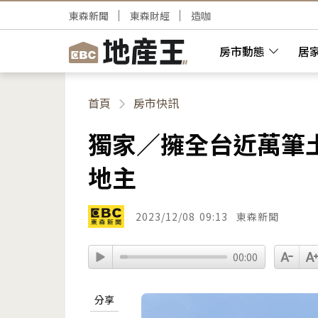
東森新聞
東森財經
造咖
房市動態
居
首頁
房市快訊
獨家／擁全台近萬筆
地主
2023/12/08
09:13
東森新聞
00:00
分享