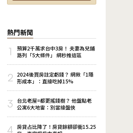
熱門新聞
預算2千萬求台中3房！ 夫妻為兒鋪
1
路列「5大條件」 網秒推這區
2024後買房註定虧錢？ 網揪「1隱
2
形成本」：直接吃掉15%
台北老屋=都更搖錢樹？ 他盤點老
3
公寓6大地雷：別當接盤俠
房貸占比降了！房貸餘額卻衝15.25
4