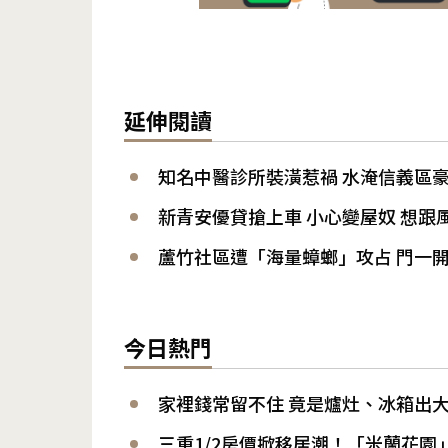
延伸閱讀
知名中醫診所裝潢惹禍 水淹信義區
新青安優貸搶上車 小心變屋奴 想跟
蘆竹社區遭「海量蟑螂」攻占 門一
今日熱門
家裡錢常留不住 竟是爐灶、冰箱出大
三重1/2房價掀移居潮！「米蘭花園