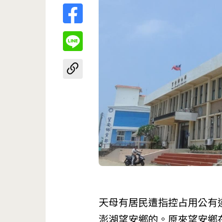
天母有居民遭指控占用公有
澎湖望安鄉的。原來望安鄉