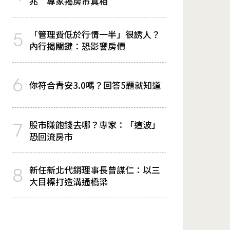
兆 專家揭房市真相
「管理費低於行情一半」很誘人？
5
內行揭關鍵：恐影響房價
6
你符合青安3.0嗎？回答5題就知道
股市賺飽錢去哪？專家：「這波」
7
恐回流房市
新任新北代銷理事長曾謀仁：以三
8
大目標打造溝通橋梁