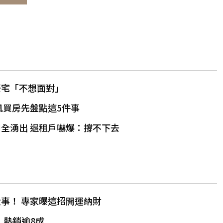
豪宅「不想面對」
風買房先盤點這5件事
開全湧出 退租戶嚇爆：撐不下去
事！ 專家曝這招開運納財
」熱銷逾8成