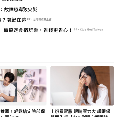
：故障恐導致火災
男？關鍵在這
PR．台灣癌症基金會
一價搞定食宿玩樂，省錢更省心！
PR．Club Med Taiwan
用推薦！輕鬆搞定臉部保
上班看電腦 眼睛壓力大 護眼保