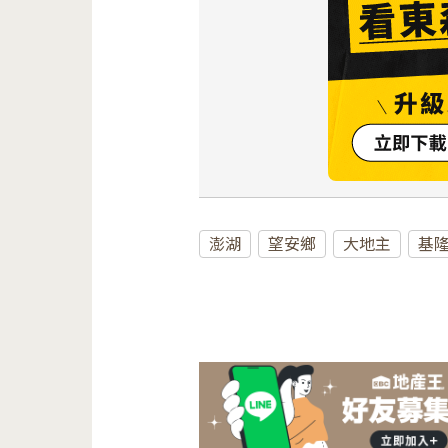
澎湖
望安鄉
大地主
基