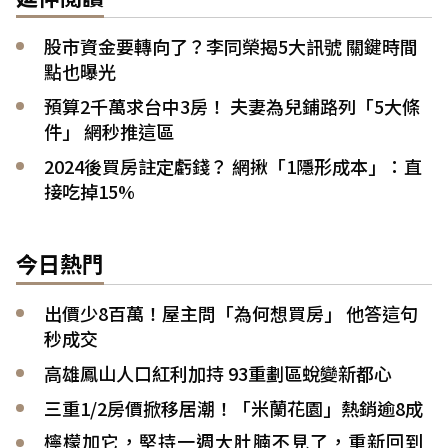
股市資金要轉向了？李同榮揭5大訊號 關鍵時間
點也曝光
預算2千萬求台中3房！ 夫妻為兒鋪路列「5大條
件」 網秒推這區
2024後買房註定虧錢？ 網揪「1隱形成本」：直
接吃掉15%
今日熱門
出價少8百萬！屋主問「為何想買房」 他答這句
秒成交
高雄鳳山人口紅利加持 93重劃區蛻變新都心
三重1/2房價掀移居潮！「米蘭花園」熱銷逾8成
檸檬加它，堅持一週大肚腩不見了，重新回到