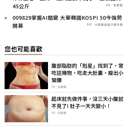
45公斤
PR．新素簡
009829掌握AI關鍵 大華韓國KOSPI 50今強勢
開募
PR．大華銀全能行銷方案
您也可能喜歡
腹部脂肪的「剋星」找到了，常
吃這幾物，吃走大肚囊，瘦出小
蠻腰
PR．新素簡
起床就先做件事，沒三天小腹就
不見了! 肚子一天天變小！
PR．新素簡