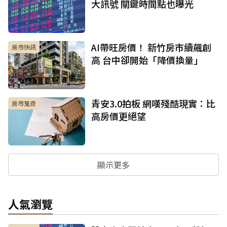
大訊號 關鍵時間點也曝光
AI帶旺房價！ 新竹房市續飆創
房市快訊
高 台中卻開始「降價換量」
青安3.0拍板 網嘆殘酷現實：比
房市蒐奇
高房價更絕望
顯示更多
人氣瀏覽