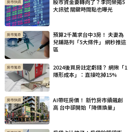
股市資金要轉向了？李同榮揭5
房市快訊
大訊號 關鍵時間點也曝光
預算2千萬求台中3房！ 夫妻為
房市蒐奇
兒鋪路列「5大條件」 網秒推這
區
2024後買房註定虧錢？ 網揪「1
房市蒐奇
隱形成本」：直接吃掉15%
AI帶旺房價！ 新竹房市續飆創
房市快訊
高 台中卻開始「降價換量」