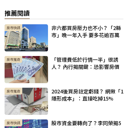
推薦閱讀
非六都買房壓力也不小？「2縣
房市快訊
市」晚一年入手 要多花逾百萬
「管理費低於行情一半」很誘
房市蒐奇
人？ 內行揭關鍵：恐影響房價
2024後買房註定虧錢？ 網揪「1
房市蒐奇
隱形成本」：直接吃掉15%
股市資金要轉向了？李同榮揭5
房市快訊