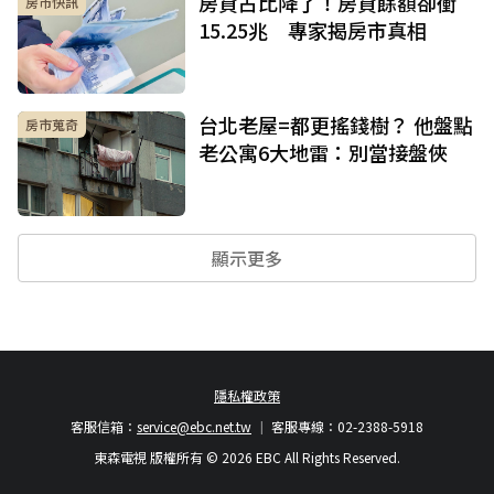
房貸占比降了！房貸餘額卻衝
房市快訊
15.25兆 專家揭房市真相
台北老屋=都更搖錢樹？ 他盤點
房市蒐奇
老公寓6大地雷：別當接盤俠
顯示更多
隱私權政策
客服信箱：
service@ebc.net.tw
客服專線：02-2388-5918
東森電視 版權所有 © 2026 EBC All Rights Reserved.