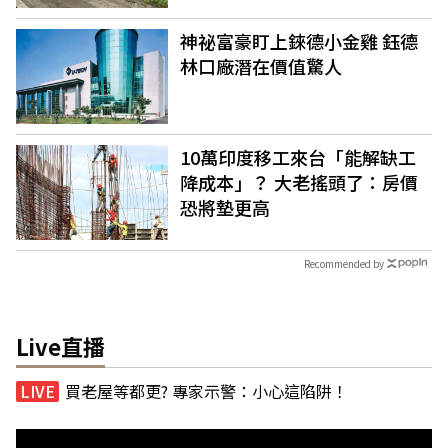
神祕富豪盯上錸德小金雞 鈺德
林口廠潛在價值驚人
10萬印度移工來台「能解缺工
降成本」？ 大老搖頭了：房價
恐將墊更高
Recommended by
Live直播
買老屋等都更? 專家示警：小心這陷阱！