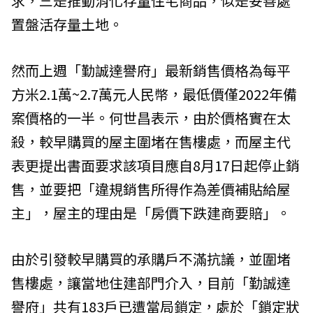
求，三是推動消化存量住宅商品，似是妥善處
置盤活存量土地。
然而上週「勤誠達譽府」最新銷售價格為每平
方米2.1萬~2.7萬元人民幣，最低價僅2022年備
案價格的一半。何世昌表示，由於價格實在太
殺，較早購買的屋主圍堵在售樓處，而屋主代
表更提出書面要求該項目應自8月17日起停止銷
售，並要把「違規銷售所得作為差價補貼給屋
主」，屋主的理由是「房價下跌建商要賠」。
由於引發較早購買的承購戶不滿抗議，並圍堵
售樓處，讓當地住建部門介入，目前「勤誠達
譽府」共有183戶已遭當局鎖定，處於「鎖定狀