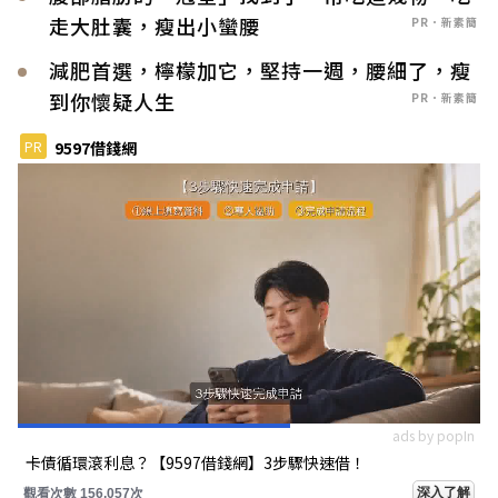
走大肚囊，瘦出小蠻腰
PR．新素簡
減肥首選，檸檬加它，堅持一週，腰細了，瘦
到你懷疑人生
PR．新素簡
PR
9597借錢網
ads by popIn
卡債循環滾利息？【9597借錢網】3步驟快速借！
深入了解
觀看次數 156,057次