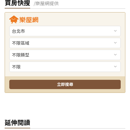
買房快搜
/樂屋網提供
延伸閱讀