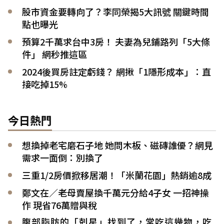
股市資金要轉向了？李同榮揭5大訊號 關鍵時間
點也曝光
預算2千萬求台中3房！ 夫妻為兒鋪路列「5大條
件」 網秒推這區
2024後買房註定虧錢？ 網揪「1隱形成本」：直
接吃掉15%
今日熱門
想換掉老宅磨石子地 她問木板、磁磚誰優？網見
需求一面倒：別換了
三重1/2房價掀移居潮！「米蘭花園」熱銷逾8成
鄭文在／老母賣屋換千萬元分給4子女 一招神操
作 現省76萬贈與稅
腹部脂肪的「剋星」找到了，常吃這幾物，吃