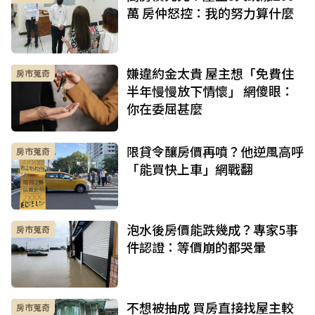
萬 房仲怒控：我的努力算什麼
嫌違約金太貴 屋主想「免費住
房市蒐奇
半年慢慢放下情懷」 網傻眼：
你在委屈甚麼
限貸令釀房價再噴？他逆風高呼
房市蒐奇
「能買快上車」網戰翻
泡水後房價能跌幾成？專家5事
房市蒐奇
件認證：等價崩的都哭暈
不想被抽成 買房直接找屋主較
房市蒐奇