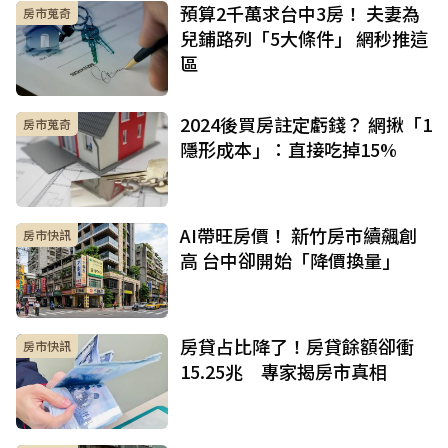
預算2千萬求台中3房！ 夫妻為
房市蒐奇
兒鋪路列「5大條件」 網秒推這
區
2024後買房註定虧錢？ 網揪「1
房市蒐奇
隱形成本」：直接吃掉15%
AI帶旺房價！ 新竹房市續飆創
房市快訊
高 台中卻開始「降價換量」
房貸占比降了！房貸餘額卻衝
房市快訊
15.25兆 專家揭房市真相