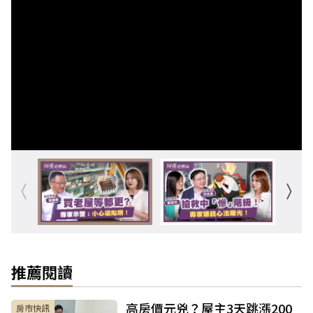
推薦閱讀
高房價元兇？屋主3天跳漲200
房市快訊