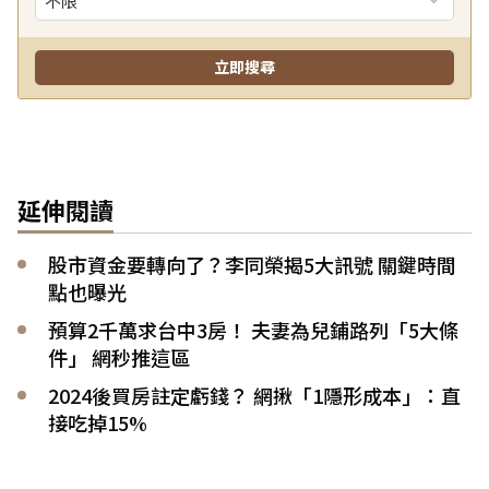
延伸閱讀
股市資金要轉向了？李同榮揭5大訊號 關鍵時間
點也曝光
預算2千萬求台中3房！ 夫妻為兒鋪路列「5大條
件」 網秒推這區
2024後買房註定虧錢？ 網揪「1隱形成本」：直
接吃掉15%