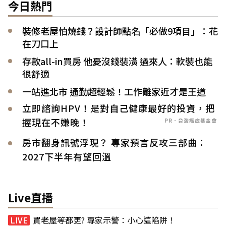
今日熱門
裝修老屋怕燒錢？設計師點名「必做9項目」：花
在刀口上
存款all-in買房 他憂沒錢裝潢 過來人：軟裝也能
很舒適
一站進北市 通勤超輕鬆！工作離家近才是王道
立即諮詢HPV！是對自己健康最好的投資，把
握現在不嫌晚！
PR．台灣癌症基金會
房市翻身訊號浮現？ 專家預言反攻三部曲：
2027下半年有望回溫
Live直播
買老屋等都更? 專家示警：小心這陷阱！