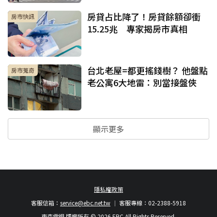
房貸占比降了！房貸餘額卻衝
房市快訊
15.25兆 專家揭房市真相
台北老屋=都更搖錢樹？ 他盤點
房市蒐奇
老公寓6大地雷：別當接盤俠
顯示更多
隱私權政策
客服信箱：
service@ebc.net.tw
客服專線：02-2388-5918
東森電視 版權所有 © 2026 EBC All Rights Reserved.