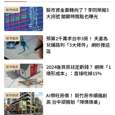
股市資金要轉向了？李同榮揭5
房市快訊
大訊號 關鍵時間點也曝光
預算2千萬求台中3房！ 夫妻為
房市蒐奇
兒鋪路列「5大條件」 網秒推這
區
2024後買房註定虧錢？ 網揪「1
房市蒐奇
隱形成本」：直接吃掉15%
AI帶旺房價！ 新竹房市續飆創
房市快訊
高 台中卻開始「降價換量」