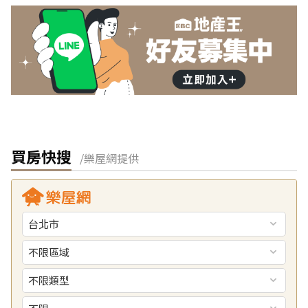
買房快搜
/樂屋網提供