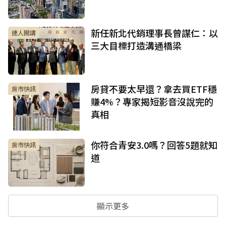
新任新北代銷理事長曾謀仁：以
達人開講
三大目標打造溝通橋梁
房貸不要太早還？拿去買ETF穩
房市快訊
賺4%？專家揭短影音沒說完的
真相
你符合青安3.0嗎？回答5題就知
房市快訊
道
顯示更多