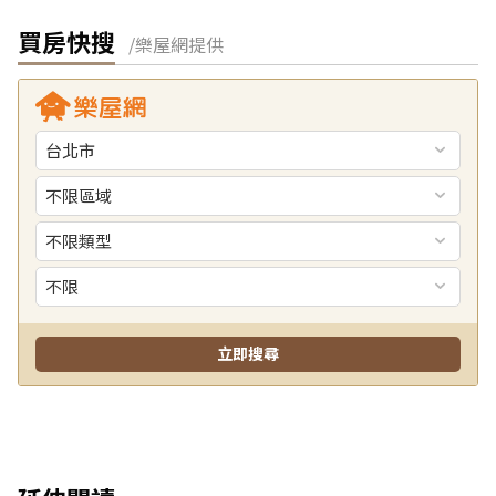
買房快搜
/樂屋網提供