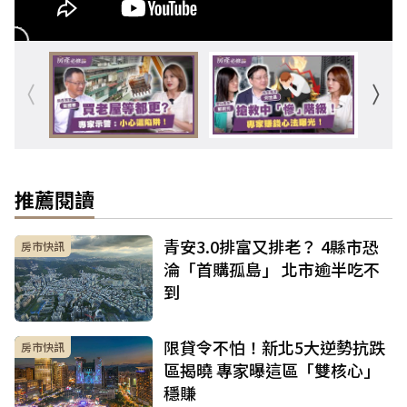
推薦閱讀
青安3.0排富又排老？ 4縣市恐
房市快訊
淪「首購孤島」 北市逾半吃不
到
限貸令不怕！新北5大逆勢抗跌
房市快訊
區揭曉 專家曝這區「雙核心」
穩賺