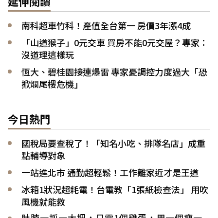
延伸閱讀
南科超車竹科！產值全台第一 房價3年漲4成
「山道猴子」0元交車 買房不能0元交屋？專家：
沒道理這樣玩
恆大、碧桂園接連爆雷 專家憂調控力度過大「恐
掀爛尾樓危機」
今日熱門
國稅局要查稅了！「知名小吃、排隊名店」成重
點輔導對象
一站進北市 通勤超輕鬆！工作離家近才是王道
冰箱1狀況超耗電！台電教「1張紙檢查法」 用吹
風機就能救
肚腩一抓一大把，只需1個雞蛋，用一個瘦一