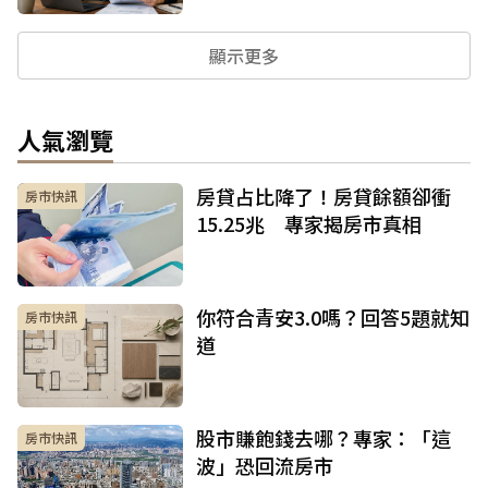
顯示更多
人氣瀏覽
房貸占比降了！房貸餘額卻衝
房市快訊
15.25兆 專家揭房市真相
你符合青安3.0嗎？回答5題就知
房市快訊
道
股市賺飽錢去哪？專家：「這
房市快訊
波」恐回流房市