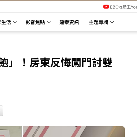
EBC地產王Yo
家生活
影音焦點
建案資訊
主題專欄
到飽」！房東反悔闖門討雙