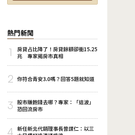
熱門新聞
房貸占比降了！房貸餘額卻衝15.25
1
兆 專家揭房市真相
2
你符合青安3.0嗎？回答5題就知道
股市賺飽錢去哪？專家：「這波」
3
恐回流房市
新任新北代銷理事長曾謀仁：以三
4