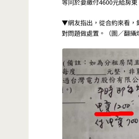
等同於要繳付4600元給房
▼網友指出，從合約來看，
對問題做處置。（圖／翻攝