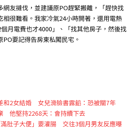
多網友撻伐，並建議原PO趕緊搬離，「趕快找
吃相很難看。我家冷氣24小時開著，還用電熱
2個月電費也才4000」、「找其他房子，然後找
原PO要記得告房東私闖民宅。
差和2女結婚 女兒滑臉書露餡：恐被關7年
 他堅持2268天：會持續下去
「滿肚子大便」要灌腸 交往3個月男友反應曝