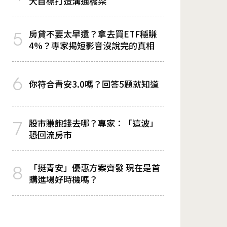
大目標打造溝通橋梁
房貸不要太早還？拿去買ETF穩賺
5
4%？專家揭短影音沒說完的真相
6
你符合青安3.0嗎？回答5題就知道
股市賺飽錢去哪？專家：「這波」
7
恐回流房市
「挺青安」優惠方案齊發 現在是首
8
購進場好時機嗎？