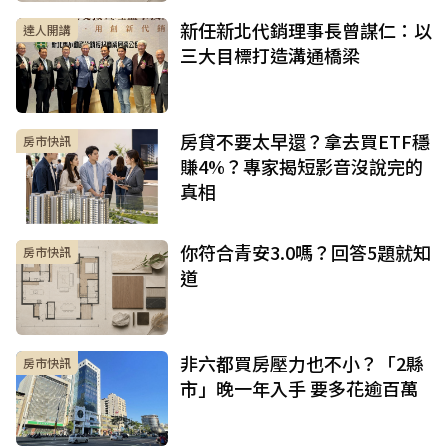
新任新北代銷理事長曾謀仁：以
達人開講
三大目標打造溝通橋梁
房貸不要太早還？拿去買ETF穩
房市快訊
賺4%？專家揭短影音沒說完的
真相
你符合青安3.0嗎？回答5題就知
房市快訊
道
非六都買房壓力也不小？「2縣
房市快訊
市」晚一年入手 要多花逾百萬