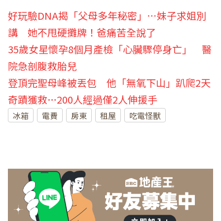
好玩驗DNA揭「父母多年秘密」⋯妹子求姐別
講 她不甩硬攤牌！爸痛苦全說了
35歲女星懷孕8個月產檢「心臟驟停身亡」 醫
院急剖腹救胎兒
登頂完聖母峰被丟包 他「無氧下山」趴爬2天
奇蹟獲救…200人經過僅2人伸援手
冰箱
電費
房東
租屋
吃電怪獸