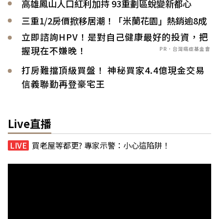
高雄鳳山人口紅利加持 93重劃區蛻變新都心
三重1/2房價掀移居潮！「米蘭花園」熱銷逾8成
立即諮詢HPV！是對自己健康最好的投資，把
握現在不嫌晚！
PR．台灣癌症基金會
打房難擋頂級買盤！ 神秘買家4.4億現金交易
信義聯勤再登豪宅王
Live直播
買老屋等都更? 專家示警：小心這陷阱！