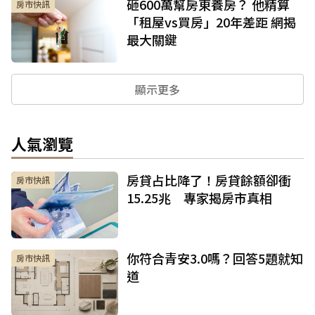
砸600萬幫房東養房？ 他精算
房市快訊
「租屋vs買房」20年差距 網揭
最大關鍵
顯示更多
人氣瀏覽
房貸占比降了！房貸餘額卻衝
房市快訊
15.25兆 專家揭房市真相
你符合青安3.0嗎？回答5題就知
房市快訊
道