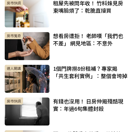
租屋先被問年收！ 竹科妹見房
房市快訊
東嘴臉煩了：乾脆直接買
想看房遭拒！ 老師嘆「我們也
房市蒐奇
不差」 網見地區：不意外
1個門牌撈8份租補？專家揭
達人開講
「共生套利實例」：整個會垮掉
有錢也沒用！ 日房仲揭殘酷現
房市快訊
實：年過6旬集體封殺