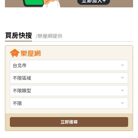
買房快搜
/樂屋網提供