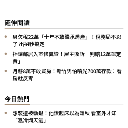
延伸閱讀
男欠稅22萬「十年不敢繼承房產」！稅務局不忍
了 出招秒搞定
拒讓鄰居入室修糞管！屋主敗訴「判賠12萬鑑定
費」
月薪8萬不敢買房！新竹男怕噴光700萬存款：看
房就反胃
今日熱門
想裝還被勸退！他讚起床以為暖秋 看室外才知
「濕冷爛天氣」