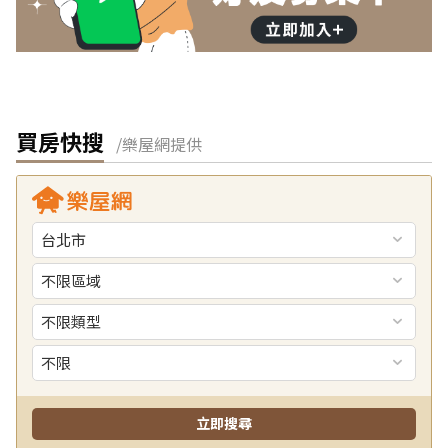
買房快搜
/樂屋網提供