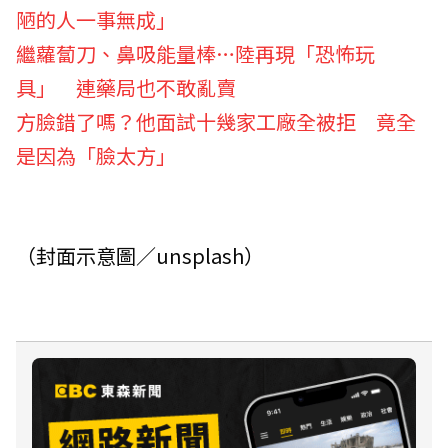
陋的人一事無成」
繼蘿蔔刀、鼻吸能量棒…陸再現「恐怖玩
具」 連藥局也不敢亂賣
方臉錯了嗎？他面試十幾家工廠全被拒 竟全
是因為「臉太方」
（封面示意圖／unsplash）