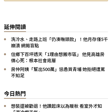
延伸閱讀
洗冷水、走路上班「仍湊嘸頭款」！他月存僅5千
崩潰 網揭盲點
住鄉下百坪透天「1理由想搬市區」 他見高雄房
價心死：根本社會底層
房仲阿姨「幫出500萬」慫恿買青埔 她拒絕遭罵
不知足
今日熱門
想裝還被勸退！他讚起床以為暖秋 看室外才知
「濕冷爛天氣」