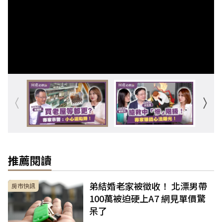
推薦閱讀
弟結婚老家被徵收！ 北漂男帶
房市快訊
100萬被迫硬上A7 網見單價驚
呆了