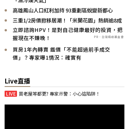
高雄鳳山人口紅利加持 93重劃區蛻變新都心
三重1/2房價掀移居潮！「米蘭花園」熱銷逾8成
立即諮詢HPV！是對自己健康最好的投資，把
握現在不嫌晚！
PR．台灣癌症基金會
買房1年內轉賣 鑑價「不能超過前手成交
價」？專家曝1情況：確實有
Live直播
買老屋等都更? 專家示警：小心這陷阱！