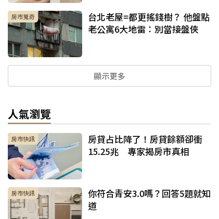
台北老屋=都更搖錢樹？ 他盤點
房市蒐奇
老公寓6大地雷：別當接盤俠
顯示更多
人氣瀏覽
房貸占比降了！房貸餘額卻衝
房市快訊
15.25兆 專家揭房市真相
你符合青安3.0嗎？回答5題就知
房市快訊
道