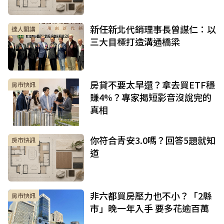
新任新北代銷理事長曾謀仁：以
達人開講
三大目標打造溝通橋梁
房貸不要太早還？拿去買ETF穩
房市快訊
賺4%？專家揭短影音沒說完的
真相
你符合青安3.0嗎？回答5題就知
房市快訊
道
非六都買房壓力也不小？「2縣
房市快訊
市」晚一年入手 要多花逾百萬