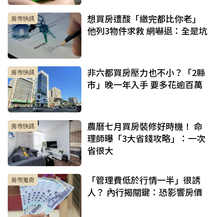
想買房遭酸「繳完都比你老」
房市快訊
他列3物件求救 網嚇退：全是坑
非六都買房壓力也不小？「2縣
房市快訊
市」晚一年入手 要多花逾百萬
農曆七月買房裝修好時機！ 命
房市快訊
理師曝「3大省錢攻略」：一次
省很大
「管理費低於行情一半」很誘
房市蒐奇
人？ 內行揭關鍵：恐影響房價